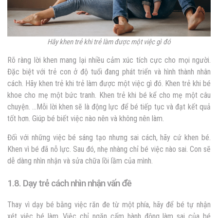
Hãy khen trẻ khi trẻ làm được một việc gì đó
Rõ ràng lời khen mang lại nhiều cảm xúc tích cực cho mọi người.
Đặc biệt với trẻ con ở độ tuổi đang phát triển và hình thành nhân
cách. Hãy khen trẻ khi trẻ làm được một việc gì đó. Khen trẻ khi bé
khoe cho mẹ một bức tranh. Khen trẻ khi bé kể cho mẹ một câu
chuyện. …Mỗi lời khen sẽ là động lực để bé tiếp tục và đạt kết quả
tốt hơn. Giúp bé biết việc nào nên và không nên làm.
Đối với những việc bé sáng tạo nhưng sai cách, hãy cứ khen bé.
Khen vì bé đã nỗ lực. Sau đó, nhẹ nhàng chỉ bé việc nào sai. Con sẽ
dễ dàng nhìn nhận và sửa chữa lồi lầm của mình.
1.8. Dạy trẻ cách nhìn nhận vấn đề
Thay vì dạy bé bằng việc răn đe từ một phía, hãy để bé tự nhận
xét việc bé làm. Việc chỉ ngăn cấm hành động làm sai của bé