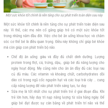
Một sức khỏe tốt chính là nền tảng cho sự phát triển toàn diện sau này
Một sức khỏe tốt chính là nền tảng cho sự phát triển toàn diện sau
này. Vì thế, các mẹ nên cố gắng giúp trẻ có một sức khỏe tốt
trong những năm đầu đời. Việc cho bé ăn uống khoa học và chăm
sóc cơ thể bé là điều quan trọng. Điều này không chỉ giúp bé khỏe
mà còn giúp con phát triển bộ não.
Chế độ ăn uống: giàu và đầy đủ chất dinh dưỡng. Lượng
protein trong thịt, cá, trứng, dậu,.. giúp bé đủ năng lượng cho
ngày hoạt động. Mẹ cũng nên cho ăn ăn đầy đủ các loại rau
củ đủ màu. Các vitamin và khoáng chất, carbohydrates dồi
dào có trong ngũ cốc nguyên hạt và các loại trái cây … cung
cấp năng lượng để não phát triển sáng tạo, tư duy.
Sữa mẹ là tốt nhất cho sự phát triển trẻ ở giai đoạn đầu. Khi
trẻ lớn hơn, hãy duy trì nạp năng lượng từ sữa hằng ngày. Để
giúp bé đạt được sự cân bằng về phát triển trí não và thể