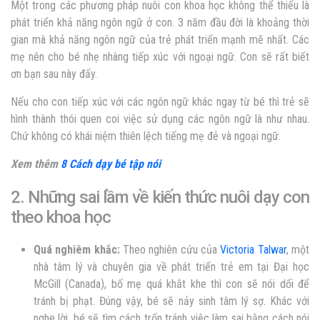
Một trong các phương pháp nuôi con khoa học không thể thiếu là
phát triển khả năng ngôn ngữ ở con. 3 năm đầu đời là khoảng thời
gian mà
khả năng ngôn ngữ của trẻ phát triển mạnh mẽ nhất
. Các
mẹ nên cho bé nhẹ nhàng tiếp xúc với ngoại ngữ. Con sẽ rất biết
ơn bạn sau này đấy.
Nếu cho con tiếp xúc với các ngôn ngữ khác ngay từ bé thì trẻ sẽ
hình thành thói quen coi việc sử dụng các ngôn ngữ là như nhau.
Chứ không có khái niệm thiên lệch tiếng mẹ đẻ và ngoại ngữ.
Xem thêm
8 Cách dạy bé tập nói
2. Những sai lầm về kiến thức nuôi dạy con
theo
khoa học
Quá nghiêm khắc:
Theo nghiên cứu của
Victoria Talwar
, một
nhà tâm lý và chuyên gia về phát triển trẻ em tại Đại học
McGill (Canada), bố mẹ quá khắt khe thì con sẽ nói dối để
tránh bị phạt. Đúng vậy, bé sẽ nảy sinh tâm lý sợ. Khác với
nghe lời, bé sẽ tìm cách trốn tránh việc làm sai bằng cách nói