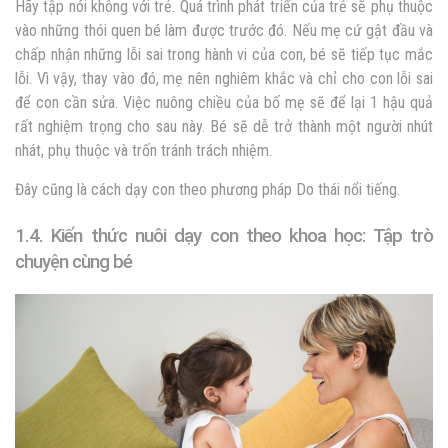
Hãy tập nói không với trẻ. Quá trình phát triển của trẻ sẽ phụ thuộc
vào những thói quen bé làm được trước đó. Nếu mẹ cứ gật đầu và
chấp nhận những lỗi sai trong hành vi của con, bé sẽ tiếp tục mắc
lỗi. Vì vậy, thay vào đó, mẹ nên nghiêm khắc và chỉ cho con lỗi sai
để con cần sửa. Việc nuông chiều của bố mẹ sẽ để lại 1 hậu quả
rất nghiệm trọng cho sau này. Bé sẽ dễ trở thành một người nhút
nhát, phụ thuộc và trốn tránh trách nhiệm.
Đây cũng là cách dạy con theo phương pháp Do thái nổi tiếng.
1.4. Kiến thức nuôi dạy con theo khoa học: Tập trò
chuyện cùng bé