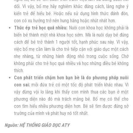
dối. Vì vậy, bố mẹ hãy nghiêm khắc đúng cách, lắng nghe ý
kiến trẻ để hiểu bé. Hoặc nếu sử dụng hình thức đánh đòn,
con có xu hướng trở nên hung hăng hoặc nhút nhát hơn.
Thúc ép trẻ học quá nhiều:
Nuôi con khoa học không phải là
biến bé thành một nhà khoa học sớm. Mà là nuôi dạy bé đúng
cách để bé trở thành 1 người tốt, hạnh phúc sau này. Vì vậy,
việc bố mẹ cần làm là cho trẻ tiếp cận với giáo dục một cách
nhẹ nhàng, từ những hành động nhỏ trong cuộc sống. Chớ
không phải cho trẻ học quá nhiều và học những điều bé không
thích.
Con phát triển chậm hơn bạn bè là do phương pháp nuôi
con sai:
mỗi đứa trẻ có một tốc độ phát triển khác nhau. Vì
vậy đừng vội lo lắng khi thấy con mình thua các bạn ở một
phương diện nào đó mà trách mắng bé. Bố mẹ có thể cho
con tìm hiểu nhiều phương diện hơn. Bé sẽ tìm được đúng sở
trường của mình và phát huy nó tốt nhất.
Nguồn: HỆ THỐNG GIÁO DỤC ATY