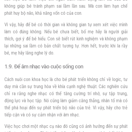
không giúp bé tránh phạm sai lầm lần sau. Mà con làm hạn chế
phát huy bộ não, khả năng vốn có của con.
Vì vậy, hãy để bé có thời gian và không gian tự xem xét việc mình
làm có đúng không. Nếu bé chưa biết, bố mẹ hãy là người giải
thích, gợi ý để bé hiểu. Con sẽ biết rút kinh nghiệm và không phạm
lại những sai lầm có bản chất tương tự. Hơn hết, trước khi la rầy
bé, mẹ hãy lắng nghe lý do.
1.9. Để âm nhạc vào cuộc sống con
Cách nuôi con khoa học là cho bé phát triển không chỉ về logic, tư
duy mà cần sự trung hòa về khía cạnh nghệ thuật. Các nghiên cứu
chỉ ra rằng nghe nhạc có thể tăng cường trí nhớ, sự tập trung,
động lực và học tập. Nó cũng làm giảm căng thẳng, nhân tố mà có
thể phá hoại đến sự phát triển bộ não của trẻ. Vì vậy, hãy cho trẻ
tiếp cận và có sự cảm nhận với âm nhạc.
Việc học chơi một nhạc cụ nào đó cũng có ảnh hưởng đến sự phát