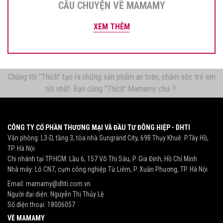
CÂU CHUYỆN VỀ MAMAMY
XEM THÊM
Chúng tôi "Thích" tạo ra những sản phẩm an toàn, chăm sóc trẻ em
tốt nhất. Bạn cũng "Thích" Mamamy chứ ?
CÔNG TY CỔ PHẦN THƯƠNG MẠI VÀ ĐẦU TƯ ĐÔNG HIỆP - DHTI
Văn phòng: L3-D, tầng 3, tòa nhà Sungrand City, 69B Thụy Khuê. P.Tây Hồ,
TP. Hà Nội
Chi nhánh tại TP.HCM: Lầu 6, 157 Võ Thị Sáu, P. Gia Định, Hồ Chí Minh
Nhà máy: Lô CN7, cụm công nghiệp Từ Liêm, P. Xuân Phương, TP. Hà Nội
Email:
mamamy@dhti.com.vn
Người đại diện: Nguyễn Thị Thủy Lệ
Số điện thoại:
18006057
VỀ MAMAMY