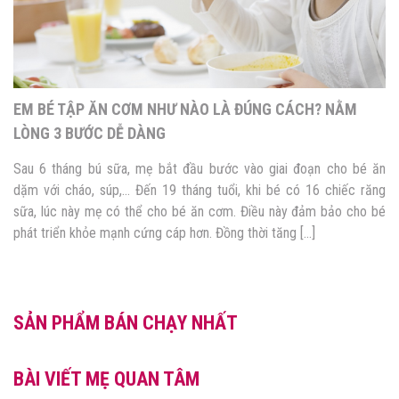
EM BÉ TẬP ĂN CƠM NHƯ NÀO LÀ ĐÚNG CÁCH? NẰM
LÒNG 3 BƯỚC DỄ DÀNG
Sau 6 tháng bú sữa, mẹ bắt đầu bước vào giai đoạn cho bé ăn
dặm với cháo, súp,… Đến 19 tháng tuổi, khi bé có 16 chiếc răng
sữa, lúc này mẹ có thể cho bé ăn cơm. Điều này đảm bảo cho bé
phát triển khỏe mạnh cứng cáp hơn. Đồng thời tăng […]
SẢN PHẨM BÁN CHẠY NHẤT
BÀI VIẾT MẸ QUAN TÂM