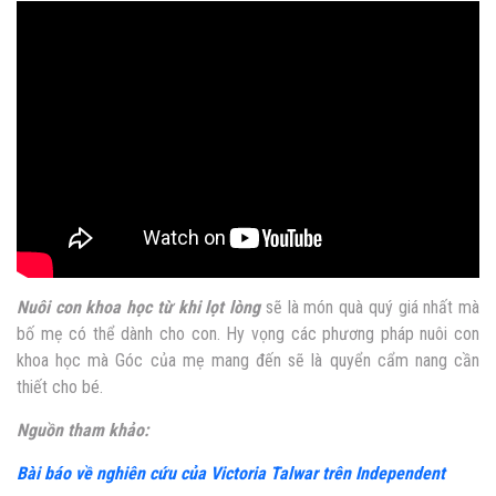
Nuôi con khoa học từ khi lọt lòng
sẽ là món quà quý giá nhất mà
bố mẹ có thể dành cho con. Hy vọng các phương pháp nuôi con
khoa học mà Góc của mẹ mang đến sẽ là quyển cẩm nang cần
thiết cho bé.
Nguồn tham khảo:
Bài báo về nghiên cứu của Victoria Talwar trên Independent