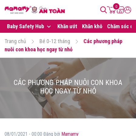
0
Baby Safety Hub
Khăn ướt
Khăn khô
Chăm sóc da
Trang chủ
Bé 0-12 tháng
Các phương pháp
nuôi con khoa học ngay từ nhỏ
CÁC PHƯƠNG PHÁP NUÔI CON KHOA
HỌC NGAY TỪ NHỎ
08/01/2021 - 00:00 Đăng bởi
Mamamy