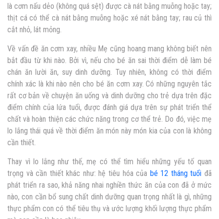
là cơm nấu dẻo (không quá sệt) được cà nát bằng muỗng hoặc tay;
thịt cá có thể cà nát bằng muỗng hoặc xé nát bằng tay; rau củ thì
cắt nhỏ, lát mỏng.
Về vấn đề ăn cơm xay, nhiều Mẹ cũng hoang mang không biết nên
bắt đầu từ khi nào. Bởi vì, nếu cho bé ăn sai thời điểm dễ làm bé
chán ăn lười ăn, suy dinh dưỡng. Tuy nhiên, không có thời điểm
chính xác là khi nào nên cho bé ăn cơm xay. Có những nguyên tắc
rất cơ bản về chuyện ăn uống và dinh dưỡng cho trẻ dựa trên đặc
điểm chính của lứa tuổi, được đánh giá dựa trên sự phát triển thể
chất và hoàn thiện các chức năng trong cơ thể trẻ. Do đó, việc mẹ
lo lắng thái quá về thời điểm ăn món này món kia của con là không
cần thiết.
Thay vì lo lắng như thế, mẹ có thể tìm hiểu những yếu tố quan
trọng và cần thiết khác như: hệ tiêu hóa của
bé 12 tháng tuổi
đã
phát triển ra sao, khả năng nhai nghiền thức ăn của con đã ở mức
nào, con cần bổ sung chất dinh dưỡng quan trọng nhất là gì, những
thực phẩm con có thể tiêu thụ và ước lượng khối lượng thực phẩm