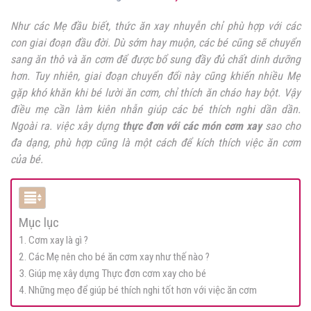
Như các Mẹ đầu biết, thức ăn xay nhuyễn chỉ phù hợp với các
con giai đoạn đầu đời. Dù sớm hay muộn, các bé cũng sẽ chuyển
sang ăn thô và ăn cơm để được bổ sung đầy đủ chất dinh dưỡng
hơn. Tuy nhiên, giai đoạn chuyển đổi này cũng khiến nhiều Mẹ
gặp khó khăn khi bé lười ăn cơm, chỉ thích ăn cháo hay bột. Vậy
điều mẹ cần làm kiên nhẫn giúp các bé thích nghi dần dần.
Ngoài ra. việc xây dựng
thực đơn với các món cơm xay
sao cho
đa dạng, phù hợp cũng là một cách để kích thích việc ăn cơm
của bé.
Mục lục
1. Cơm xay là gì ?
2. Các Mẹ nên cho bé ăn cơm xay như thế nào ?
3. Giúp mẹ xây dựng Thực đơn cơm xay cho bé
4. Những mẹo để giúp bé thích nghi tốt hơn với việc ăn cơm