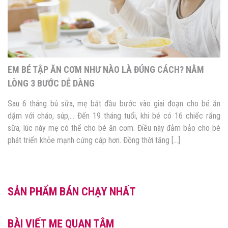
EM BÉ TẬP ĂN CƠM NHƯ NÀO LÀ ĐÚNG CÁCH? NẰM
LÒNG 3 BƯỚC DỄ DÀNG
Sau 6 tháng bú sữa, mẹ bắt đầu bước vào giai đoạn cho bé ăn
dặm với cháo, súp,… Đến 19 tháng tuổi, khi bé có 16 chiếc răng
sữa, lúc này mẹ có thể cho bé ăn cơm. Điều này đảm bảo cho bé
phát triển khỏe mạnh cứng cáp hơn. Đồng thời tăng […]
SẢN PHẨM BÁN CHẠY NHẤT
BÀI VIẾT MẸ QUAN TÂM