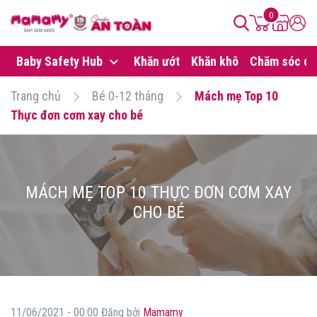
0
Baby Safety Hub
Khăn ướt
Khăn khô
Chăm sóc da
Trang chủ
Bé 0-12 tháng
Mách mẹ Top 10
Thực đơn cơm xay cho bé
MÁCH MẸ TOP 10 THỰC ĐƠN CƠM XAY
CHO BÉ
11/06/2021 - 00:00 Đăng bởi
Mamamy