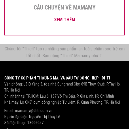
CÂU CHUYỆN VỀ MAMAMY
XEM THÊM
Chúng tôi "Thích" tạo ra những sản phẩm an toàn, chăm sóc trẻ em
tốt nhất. Bạn cũng "Thích" Mamamy chứ ?
CÔNG TY CỔ PHẦN THƯƠNG MẠI VÀ ĐẦU TƯ ĐÔNG HIỆP - DHTI
Văn phòng: L3-D, tầng 3, tòa nhà Sungrand City, 69B Thụy Khuê. P.Tây Hồ,
TP. Hà Nội
Chi nhánh tại TP.HCM: Lầu 6, 157 Võ Thị Sáu, P. Gia Định, Hồ Chí Minh
Nhà máy: Lô CN7, cụm công nghiệp Từ Liêm, P. Xuân Phương, TP. Hà Nội
Email:
mamamy@dhti.com.vn
Người đại diện: Nguyễn Thị Thủy Lệ
Số điện thoại:
18006057