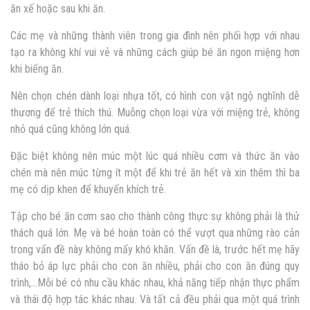
ăn xế hoặc sau khi ăn.
Các mẹ và những thành viên trong gia đình nên phối hợp với nhau
tạo ra không khí vui vẻ và những cách giúp bé ăn ngon miệng hơn
khi biếng ăn.
Nên chọn chén dành loại nhựa tốt, có hình con vật ngộ nghĩnh dễ
thương để trẻ thích thú. Muỗng chọn loại vừa với miệng trẻ, không
nhỏ quá cũng không lớn quá.
Đặc biệt không nên múc một lúc quá nhiều cơm và thức ăn vào
chén mà nên múc từng ít một để khi trẻ ăn hết và xin thêm thì ba
mẹ có dịp khen để khuyến khích trẻ.
Tập cho bé ăn cơm sao cho thành công thực sự không phải là thử
thách quá lớn. Mẹ và bé hoàn toàn có thể vượt qua những rào cản
trong vấn đề này không mấy khó khăn. Vấn đề là, trước hết mẹ hãy
tháo bỏ áp lực phải cho con ăn nhiều, phải cho con ăn đúng quy
trình,…Mỗi bé có nhu cầu khác nhau, khả năng tiếp nhận thực phẩm
và thái độ hợp tác khác nhau. Và tất cả đều phải qua một quá trình