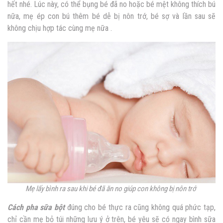
hết nhé. Lúc này, có thể bụng bé đã no hoặc bé mệt không thích bú
nữa, mẹ ép con bú thêm bé dễ bị nôn trớ, bé sợ và lần sau sẽ
không chịu hợp tác cùng mẹ nữa .
Mẹ lấy bình ra sau khi bé đã ăn no giúp con không bị nôn trớ
Cách pha sữa bột
đúng
cho bé thực ra cũng không quá phức tạp,
chỉ cần mẹ bỏ túi những lưu ý ở trên, bé yêu sẽ có ngay bình sữa