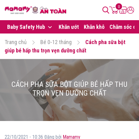
0
Baby Safety Hub
Khăn ướt
Khăn khô
Chăm sóc da
Trang chủ
Bé 0-12 tháng
Cách pha sữa bột
giúp bé hấp thu trọn vẹn dưỡng chất
CÁCH PHA SỮA BỘT GIÚP BÉ HẤP THU
TRỌN VẸN DƯỠNG CHẤT
22/10/2021 - 10:36 Đăng bởi
Mamamy