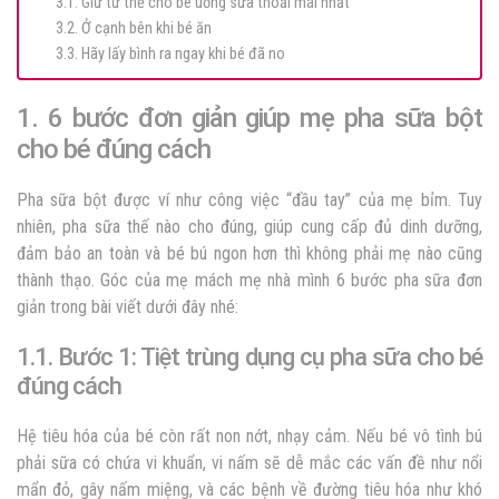
3.1. Giữ tư thế cho bé uống sữa thoải mái nhất
3.2. Ở cạnh bên khi bé ăn
3.3. Hãy lấy bình ra ngay khi bé đã no
1. 6 bước đơn giản giúp mẹ pha sữa bột
cho bé đúng cách
Pha sữa bột được ví như công việc “đầu tay” của mẹ bỉm. Tuy
nhiên, pha sữa thế nào cho đúng, giúp cung cấp đủ dinh dưỡng,
đảm bảo an toàn và bé bú ngon hơn thì không phải mẹ nào cũng
thành thạo. Góc của mẹ mách mẹ nhà mình 6 bước pha sữa đơn
giản trong bài viết dưới đây nhé:
1.1. Bước 1: Tiệt trùng dụng cụ pha sữa cho bé
đúng cách
Hệ tiêu hóa của bé còn rất non nớt, nhạy cảm. Nếu bé vô tình bú
phải sữa có chứa vi khuẩn, vi nấm sẽ dễ mắc các vấn đề như nổi
mẩn đỏ, gây nấm miệng, và các bệnh về đường tiêu hóa như khó