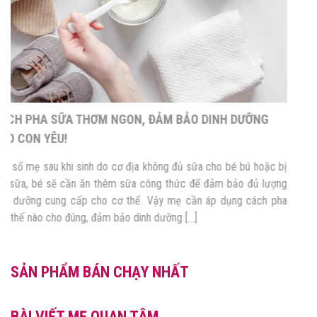
CÁCH PHA SỮA THƠM NGON, ĐẢM BẢO DINH DƯỠNG
CHO CON YÊU!
Một số mẹ sau khi sinh do cơ địa không đủ sữa cho bé bú hoặc bị
tắc sữa, bé sẽ cần ăn thêm sữa công thức để đảm bảo đủ lượng
dinh dưỡng cung cấp cho cơ thể. Vậy mẹ cần áp dụng cách pha
sữa thế nào cho đúng, đảm bảo dinh dưỡng […]
SẢN PHẨM BÁN CHẠY NHẤT
BÀI VIẾT MẸ QUAN TÂM