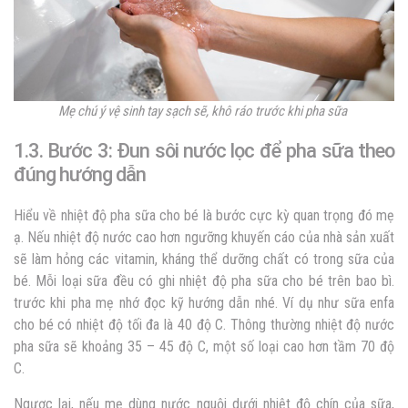
Mẹ chú ý vệ sinh tay sạch sẽ, khô ráo trước khi pha sữa
1.3. Bước 3: Đun sôi nước lọc để pha sữa theo
đúng hướng dẫn
Hiểu về nhiệt độ pha sữa cho bé là bước cực kỳ quan trọng đó mẹ
ạ. Nếu nhiệt độ nước cao hơn ngưỡng khuyến cáo của nhà sản xuất
sẽ làm hỏng các vitamin, kháng thể dưỡng chất có trong sữa của
bé. Mỗi loại sữa đều có ghi nhiệt độ pha sữa cho bé trên bao bì.
trước khi pha mẹ nhớ đọc kỹ hướng dẫn nhé. Ví dụ như sữa enfa
cho bé có nhiệt độ tối đa là 40 độ C. Thông thường nhiệt độ nước
pha sữa sẽ khoảng 35 – 45 độ C, một số loại cao hơn tầm 70 độ
C.
Ngược lại, nếu mẹ dùng nước nguội dưới nhiệt độ chín của sữa,