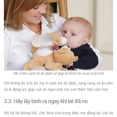
Mẹ ở bên cạnh và dỗ dành sẽ giúp bé thích ăn và an toàn hơn
Với những bé lười ăn, mẹ ở cạnh bé dỗ dành, cưng nựng và âu yếm
sẽ là động lực giúp con ăn ngon hơn, mẹ con thêm tình cảm hơn.
3.3. Hãy lấy bình ra ngay khi bé đã no
Khi bé bú không hết, còn thừa sữa trong bình, mẹ đừng ép con bú