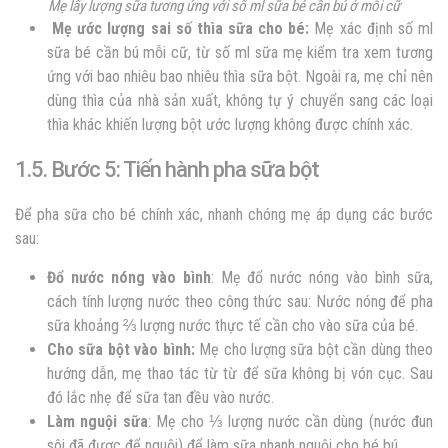
Mẹ lấy lượng sữa tương ứng với số ml sữa bé cần bú ở mỗi cữ
Mẹ ước lượng sai số thìa sữa cho bé:
Mẹ xác định số ml
sữa bé cần bú mỗi cữ, từ số ml sữa mẹ kiểm tra xem tương
ứng với bao nhiêu bao nhiêu thìa sữa bột. Ngoài ra, mẹ chỉ nên
dùng thìa của nhà sản xuất, không tự ý chuyển sang các loại
thìa khác khiến lượng bột ước lượng không được chính xác.
1.5. Bước 5: Tiến hành pha sữa bột
Để pha sữa cho bé chính xác, nhanh chóng mẹ áp dụng các bước
sau:
Đổ nước nóng vào bình
: Mẹ đổ nước nóng vào bình sữa,
cách tính lượng nước theo công thức sau: Nước nóng để pha
sữa khoảng ⅔ lượng nước thực tế cần cho vào sữa của bé.
Cho sữa bột vào bình:
Mẹ cho lượng sữa bột cần dùng theo
hướng dẫn, mẹ thao tác từ từ để sữa không bị vón cục. Sau
đó lắc nhẹ để sữa tan đều vào nước.
Làm nguội sữa
: Mẹ cho ⅓ lượng nước cần dùng (nước đun
sôi đã được để nguội) để làm sữa nhanh nguội cho bé bú.