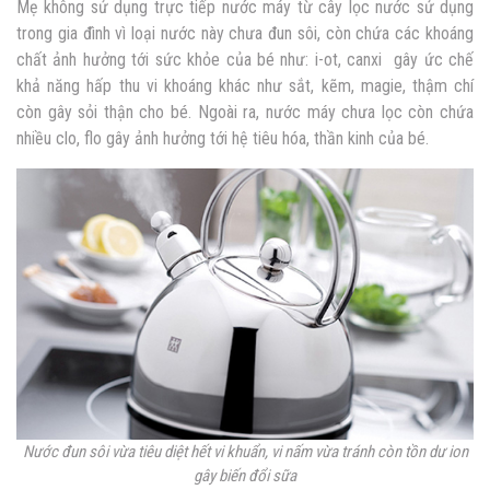
Mẹ không sử dụng trực tiếp nước máy từ cây lọc nước sử dụng
trong gia đình vì loại nước này chưa đun sôi, còn chứa các khoáng
chất ảnh hưởng tới sức khỏe của bé như: i-ot, canxi
gây ức chế
khả năng hấp thu vi khoáng khác như sắt, kẽm, magie, thậm chí
còn gây sỏi thận cho bé. Ngoài ra, nước máy chưa lọc còn chứa
nhiều clo, flo gây ảnh hưởng tới hệ tiêu hóa, thần kinh của bé.
Nước đun sôi vừa tiêu diệt hết vi khuẩn, vi nấm vừa tránh còn tồn dư ion
gây biến đổi sữa