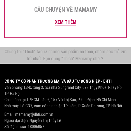
CÂU CHUYỆN VỀ MAMAMY
XEM THÊM
Chúng tôi "Thích" tạo ra những sản phẩm an toàn, chăm sóc trẻ em
tốt nhất. Bạn cũng "Thích" Mamamy chứ ?
CÔNG TY CỔ PHẦN THƯƠNG MẠI VÀ ĐẦU TƯ ĐÔNG HIỆP - DHTI
Văn phòng: L3-D, tầng 3, tòa nhà Sungrand City, 69B Thụy Khuê. P.Tây Hồ,
TP. Hà Nội
Chi nhánh tại TP.HCM: Lầu 6, 157 Võ Thị Sáu, P. Gia Định, Hồ Chí Minh
Nhà máy: Lô CN7, cụm công nghiệp Từ Liêm, P. Xuân Phương, TP. Hà Nội
Email:
mamamy@dhti.com.vn
Người đại diện: Nguyễn Thị Thủy Lệ
Số điện thoại:
18006057