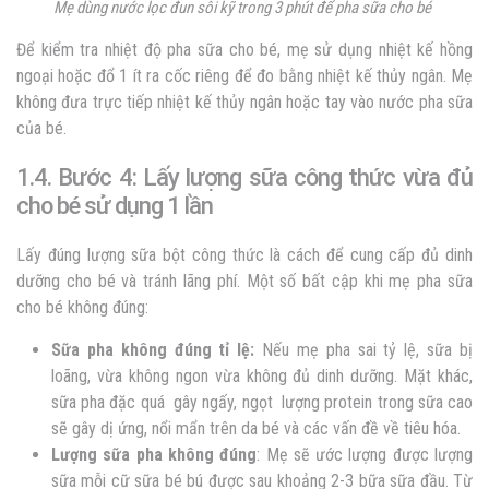
Mẹ dùng nước lọc đun sôi kỹ trong 3 phút để pha sữa cho bé
Để kiểm tra nhiệt độ pha sữa cho bé, mẹ sử dụng nhiệt kế hồng
ngoại hoặc đổ 1 ít ra cốc riêng để đo bằng nhiệt kế thủy ngân. Mẹ
không đưa trực tiếp nhiệt kế thủy ngân hoặc tay vào nước pha sữa
của bé.
1.4. Bước 4: Lấy lượng sữa công thức vừa đủ
cho bé sử dụng 1 lần
Lấy đúng lượng sữa bột công thức là cách để cung cấp đủ dinh
dưỡng cho bé và tránh lãng phí. Một số bất cập khi mẹ pha sữa
cho bé không đúng:
Sữa pha không đúng tỉ lệ:
Nếu mẹ pha sai tỷ lệ, sữa bị
loãng, vừa không ngon vừa không đủ dinh dưỡng. Mặt khác,
sữa pha đặc quá gây ngấy, ngọt lượng protein trong sữa cao
sẽ gây dị ứng, nổi mẩn trên da bé và các vấn đề về tiêu hóa.
Lượng sữa pha không đúng
: Mẹ sẽ ước lượng được lượng
sữa mỗi cữ sữa bé bú được sau khoảng 2-3 bữa sữa đầu. Từ