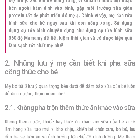
Mẹ lưu ý: Sau khi bé uống xong, vi khuẩn ở nước bọt hoặc
bên ngoài bám dính vào bình, gặp môi trường sữa giàu
protein rất dễ phát triển đó mẹ ạ. Chính vì vậy, mẹ cần rửa
bình sữa cho bé ngay sau khi con uống xong. Sử dụng
dụng cụ rửa bình chuyên dụng như dụng cụ rửa bình sữa
360 độ Mamamy để tiết kiệm thời gian và có được hiệu quả
làm sạch tốt nhất mẹ nhé!
2. Những lưu ý mẹ cần biết khi pha sữa
công thức cho bé
Mẹ bỏ túi 3 lưu ý quan trọng bên dưới để đảm bảo sữa của bé luôn
đủ dinh dưỡng, thơm ngon nhé!
2.1. Không pha trộn thêm thức ăn khác vào sữa
Không thêm nước, thuốc hay thức ăn khác vào sữa của bé vì sẽ
làm hỏng sữa, tạo mùi vị khó chịu,…khiến bé chán sữa, bỏ bú, lâu
dần bé sẽ lười ăn và ảnh hưởng tới chế độ dinh dưỡng. Mẹ tham