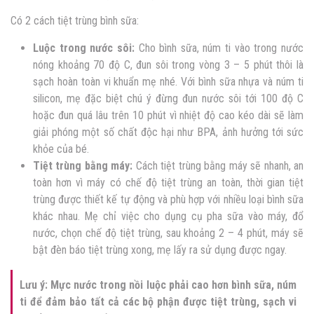
Có 2 cách tiệt trùng bình sữa:
Luộc trong nước sôi:
Cho bình sữa, núm ti vào trong nước
nóng khoảng 70 độ C, đun sôi trong vòng 3 – 5 phút thôi là
sạch hoàn toàn vi khuẩn mẹ nhé. Với bình sữa nhựa và núm ti
silicon, mẹ đặc biệt chú ý đừng đun nước sôi tới 100 độ C
hoặc đun quá lâu trên 10 phút vì nhiệt độ cao kéo dài sẽ làm
giải phóng một số chất độc hại như BPA, ảnh hưởng tới sức
khỏe của bé.
Tiệt trùng bằng máy:
Cách tiệt trùng bằng máy sẽ nhanh, an
toàn hơn vì máy có chế độ tiệt trùng an toàn, thời gian tiệt
trùng được thiết kế tự động và phù hợp với nhiều loại bình sữa
khác nhau. Mẹ chỉ việc cho dụng cụ pha sữa vào máy, đổ
nước, chọn chế độ tiệt trùng, sau khoảng 2 – 4 phút, máy sẽ
bật đèn báo tiệt trùng xong, mẹ lấy ra sử dụng được ngay.
Lưu ý: Mực nước trong nồi luộc phải cao hơn bình sữa, núm
ti để đảm bảo tất cả các bộ phận được tiệt trùng, sạch vi