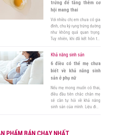
khỏe của mẹ và con không?
trứng để tăng thêm cơ
[…]
hội mang thai
Với nhiều chị em chưa có gia
đình, chu kỳ rụng trứng dường
như không quá quan trọng.
Tuy nhiên, khi đã kết hôn thì
điều này không còn đơn giản
nữa. Chúng mình cần nắm rõ
Khả năng sinh sản
chu kỳ rụng trứng để có kế
6 điều có thể mẹ chưa
hoạch mang thai cụ thể hơn.
Còn gì hạnh phúc hơn […]
biết về khả năng sinh
sản ở phụ nữ
Nếu mẹ mong muốn có thai,
điều đầu tiên chắc chắn mẹ
sẽ cần tự hỏi về khả năng
sinh sản của mình. Liệu điều
gì ảnh hưởng đến khả năng
sinh sản ở phụ nữ? Làm thế
nào biết chính xác và gia
ẢN PHẨM BÁN CHẠY NHẤT
tăng cơ hội mang thai? Bài