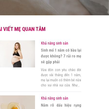
I VIẾT MẸ QUAN TÂM
Khả năng sinh sản
Sinh mổ 1 năm có bầu lại
được không? 7 rủi ro mẹ
sẽ gặp phải
Vừa đón con yêu chào đời
được vài tháng đến 1 năm,
mẹ lại muốn có thêm bé nữa
cho vui nhà vui cửa. Nhưng
do chưa có kinh nghiệm, mẹ
không biết rằng sinh mổ 1
Khả năng sinh sản
năm có bầu lại được không,
Nắm rõ dấu hiệu rụng
có ảnh hưởng gì đến sức