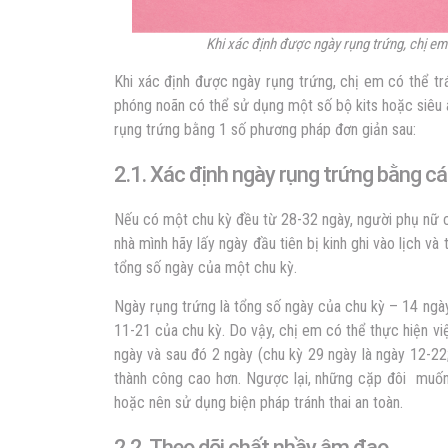
Khi xác định được ngày rụng trứng, chị em 
Khi xác định được ngày rụng trứng, chị em có thể trá
phóng noãn có thể sử dụng một số bộ kits hoặc siêu 
rụng trứng bằng 1 số phương pháp đơn giản sau:
2.1. Xác định ngày rụng trứng bằng cá
Nếu có một chu kỳ đều từ 28-32 ngày, người phụ nữ c
nhà mình hãy lấy ngày đầu tiên bị kinh ghi vào lịch và
tổng số ngày của một chu kỳ.
Ngày rụng trứng là tổng số ngày của chu kỳ – 14 ngà
11-21 của chu kỳ. Do vậy, chị em có thể thực hiện v
ngày và sau đó 2 ngày (chu kỳ 29 ngày là ngày 12-22
thành công cao hơn. Ngược lại, những cặp đôi muốn 
hoặc nên sử dụng biện pháp tránh thai an toàn.
2.2. Theo dõi chất nhầy âm đạo