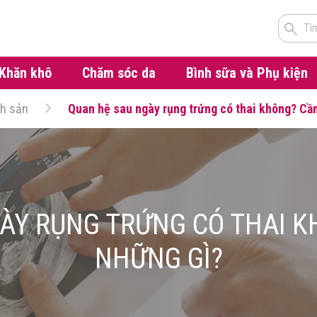
Tì
Khăn khô
Chăm sóc da
Bình sữa và Phụ kiện
nh sản
Quan hệ sau ngày rụng trứng có thai không? Cần
ÀY RỤNG TRỨNG CÓ THAI K
NHỮNG GÌ?