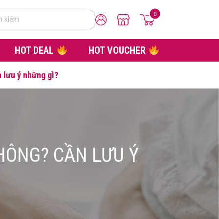
0
m kiếm
HOT DEAL
HOT VOUCHER
 lưu ý những gì?
HÔNG? CẦN LƯU Ý