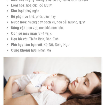
Loài hoa
: hoa cúc, cỏ lưu ly
Kim loại
: thuỷ ngân
Bộ phận cơ thể
: phổi, cánh tay
Nước hoa
: hương cây bách xù, hoa oải hương, quýt
Động vật
: con vẹt, con khỉ, con sóc
Con số may mắn
: 3 -4 và 7.
Hẹn hò với
: Thiên Bình, Bảo Bình
Phù hợp làm bạn với
: Xử Nữ, Song Ngư
Cung không hợp
: Nhân Mã