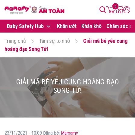
0
Baby Safety Hub
Khăn ướt
Khăn khô
Chăm sóc da
Trang chủ
Tâm sự to nhỏ
Giải mã bé yêu cung
hoàng đạo Song Tử!
GIẢI MÃ BÉ YÊU CUNG HOÀNG ĐẠO
SONG TỬ!
23/11/2021 - 10:00 Đăng bởi
Mamamy