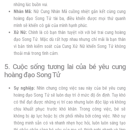
những lúc buồn vui.
Nhân Mã:
Nữ Cung Nhân Mã cuồng nhiệt gắn kết cùng
cung
hoàng đạo Song Tử tài ba, điều khiển được mọi thứ quanh
mình sẽ khiến cô gái của mình hạnh phúc.
Xử Nữ:
Chính là cô bạn thân tuyệt vời v
ới bé trai cung hoàng
đạo Song Tử. Mặc dù rất hợp nhau nhưng chỉ mãi là bạn thân
vì bản tính kiểm soát của Cung Xử Nữ khiến Song Tử không
thoải mái trong tình cảm.
5. Cuộc sống tương lai của bé yêu cung
hoàng đạo Song Tử
Sự nghiệp:
Nhìn chung công việc sau này c
ủa bé yêu cung
hoàng đạo Song Tử sẽ luôn duy trì ở mức độ ổn định. Tuy khó
có thể đ
ạt được những vị trí cao nhưng luôn độc lập và không
chịu khuất phục trước khó khăn. Trong công việc, bé sẽ
không bị áp lực hoặc bị chi phối nhiều bởi công việc. Nhờ sự
thông minh sẵn có và nhanh nhẹn học hỏi, luôn luôn sáng tạo
thì chắc chắn rằng bé yêu của mẹ sẽ thích nghi nhanh và làm