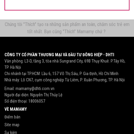
Chúng tôi "Thích" tạo ra những sản phẩm an toàn, chăm sóc trẻ em
tốt nhất. Bạn cũng "Thích" Mamamy chứ ?
CÔNG TY CỔ PHẦN THƯƠNG MẠI VÀ ĐẦU TƯ ĐÔNG HIỆP - DHTI
Văn phòng: L3-D, tầng 3, tòa nhà Sungrand City, 69B Thụy Khuê. P.Tây Hồ,
TP. Hà Nội
Chi nhánh tại TP.HCM: Lầu 6, 157 Võ Thị Sáu, P. Gia Định, Hồ Chí Minh
Nhà máy: Lô CN7, cụm công nghiệp Từ Liêm, P. Xuân Phương, TP. Hà Nội
Email:
mamamy@dhti.com.vn
Người đại diện: Nguyễn Thị Thủy Lệ
Số điện thoại:
18006057
VỀ MAMAMY
Điểm bán
Site map
Sự kiện