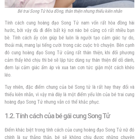
Bé trai Song Tử hòa đồng, thân thiện nhưng thiếu kiên nhẫn
Tính cách cung hoàng đạo Song Tử nam vốn rất hòa đồng hài
hước, bởi vậy dù đi đến bất kỳ nơi nào bé cũng có rất nhiều bạn
bè. Tính cách ấy còn giúp bé luôn là người tạo cảm giác tự do,
thoải mái, mang lại tiếng cười trong các cuộc trò chuyện. Bên cạnh
đó cung hoàng đạo Song Tử cũng rất thân thiện, khi đối phương
cảm thấy khó chịu thì bé sẽ lập tức dùng sự thân thiện để dỗ dành,
đem lại cảm giác ấm áp và xua tan cơn tức giận một cách khéo
léo.
Tuy nhiên, đặc điểm chung của bé Song tử là rất hay thay đổi và
thiếu kiên nhẫn, vì vậy mà đây là một điểm yếu lớn của bé trai cung
hoàng đạo Song Tử nhưn
g vẫn có thể khắc phục.
1.2. Tính cách của bé gái cung Song Tử
Điểm khác biệt trong
tính cách của cung hoàng đạo Song Tử nữ đó
chính là sự thẳng thắn, bé sẽ không chịu được những chuyện