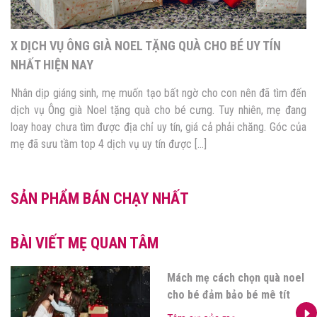
X DỊCH VỤ ÔNG GIÀ NOEL TẶNG QUÀ CHO BÉ UY TÍN
NHẤT HIỆN NAY
Nhân dịp giáng sinh, mẹ muốn tạo bất ngờ cho con nên đã tìm đến
dịch vụ Ông già Noel tặng quà cho bé cưng. Tuy nhiên, mẹ đang
loay hoay chưa tìm được địa chỉ uy tín, giá cả phải chăng. Góc của
mẹ đã sưu tầm top 4 dịch vụ uy tín được […]
SẢN PHẨM BÁN CHẠY NHẤT
BÀI VIẾT MẸ QUAN TÂM
Mách mẹ cách chọn quà noel
cho bé đảm bảo bé mê tít