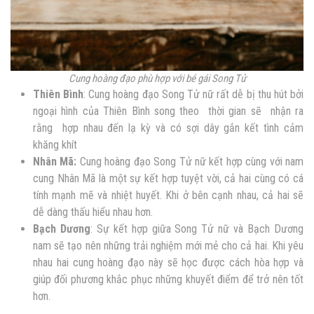
Cung hoàng đạo phù hợp với bé gái Song Tử
Thiên Bình
:
Cung hoàng đạo Song Tử nữ rất dễ bị thu hút bởi
ngoại hình của Thiên Bình song theo thời gian sẽ nhận ra
rằng hợp nhau đến lạ
kỳ và có sợi dây gắn kết tình cảm
khăng khít
Nhân Mã:
Cung hoàng đạo Song Tử nữ kết hợp cùng với nam
cung Nhân Mã là một sự kết hợp tuyệt vời, cả hai cùng có c
á
tính mạnh mẽ và nhiệt huyết. Khi ở bên cạnh nhau, cả hai sẽ
dễ dàng thấu hiểu nhau hơn.
Bạch Dương
: Sự kết hợp giữa Song Tử nữ và Bạch Dương
nam sẽ tạo nên những trải nghiệm mới mẻ cho cả hai. Khi yêu
nhau hai cung hoàng đạo này sẽ học được cách hòa hợp và
giúp đối phương khắc phục những khuyết điểm để trở nên tốt
hơn.