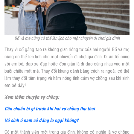
Bố và mẹ cũng có thể lên lịch cho một chuyến đi chơi gia đình
Thay vì cố gắng tạo ra không gian riêng tư của hai người. Bố và mẹ
cũng có thể lên lịch cho một chuyến đi chơi gia đình. Đi ăn tối cùng
với em bé, đạp xe đạp hoặc đơn giản là đi dạo cùng nhau vào một
buổi chiều mát mẻ. Thay đổi khung cảnh bằng cách ra ngoài, có thể
làm thay đổi tâm trạng và
hâm nóng tình cảm vợ chồng sau khi sinh
em bé đấy!
Xem thêm chuyện vợ chồng:
Cần chuẩn bị gì trước khi hai vợ chồng thụ thai
Vô sinh ở nam có đáng lo ngại không?
Có một thành viên mới trong gia đình, không có nghĩa là vợ chồng