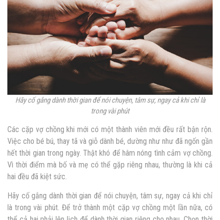
Hãy cố gắng dành thời gian để nói chuyện, tâm sự, ngay cả khi chỉ là
trong vài phút
Các cặp vợ chồng khi mới có một thành viên mới đều rất bận rộn.
Việc cho bé bú, thay tã và giỗ dành bé, dường như như đã ngốn gần
hết thời gian trong ngày. Thật khó để
hâm nóng tình cảm vợ chồng
.
Vì thời điểm mà bố và mẹ có thể gặp riêng nhau, thường là khi cả
hai đều đã kiệt sức.
Hãy cố gắng dành thời gian để nói chuyện, tâm sự, ngay cả khi chỉ
là trong vài phút. Để trở thành một cặp vợ chồng một lần nữa, có
thể cả hai phải lên lịch để dành thời gian riêng cho nhau. Chọn thời