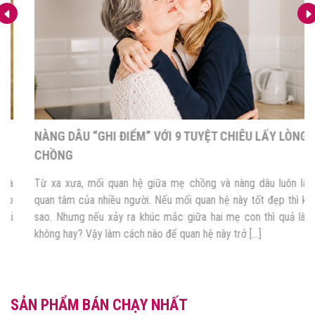
NÀNG DÂU “GHI ĐIỂM” VỚI 9 TUYỆT CHIÊU LẤY LÒNG MẸ
CHỒNG
Từ xa xưa, mối quan hệ giữa mẹ chồng và nàng dâu luôn là mối
quan tâm của nhiều người. Nếu mối quan hệ này tốt đẹp thì không
sao. Nhưng nếu xảy ra khúc mắc giữa hai mẹ con thì quả là điều
không hay? Vậy làm cách nào để quan hệ này trở […]
SẢN PHẨM BÁN CHẠY NHẤT