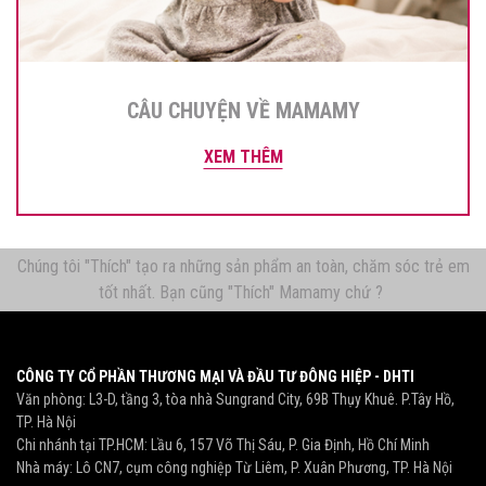
CÂU CHUYỆN VỀ MAMAMY
XEM THÊM
Chúng tôi "Thích" tạo ra những sản phẩm an toàn, chăm sóc trẻ em
tốt nhất. Bạn cũng "Thích" Mamamy chứ ?
CÔNG TY CỔ PHẦN THƯƠNG MẠI VÀ ĐẦU TƯ ĐÔNG HIỆP - DHTI
Văn phòng: L3-D, tầng 3, tòa nhà Sungrand City, 69B Thụy Khuê. P.Tây Hồ,
TP. Hà Nội
Chi nhánh tại TP.HCM: Lầu 6, 157 Võ Thị Sáu, P. Gia Định, Hồ Chí Minh
Nhà máy: Lô CN7, cụm công nghiệp Từ Liêm, P. Xuân Phương, TP. Hà Nội