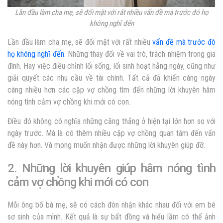
Lần đầu làm cha mẹ, sẽ đối mặt với rất nhiều vấn đề mà trước đó họ
không nghĩ đến
Lần đầu làm cha mẹ, sẽ đối mặt với rất nhiều
vấn đề mà trước đó
họ không nghĩ đến
. Những thay đổi về vai trò, trách nhiệm trong gia
đình. Hay việc điều chỉnh lối sống, lối sinh hoạt hằng ngày, cũng như
giải quyết các nhu cầu về tài chính. Tất cả đã khiến càng ngày
càng nhiều hơn các cặp vợ chồng tìm đến những lời khuyên
hâm
nóng tình cảm vợ chồng khi mới có con
.
Điều đó không có nghĩa những căng thẳng ở hiện tại lớn hơn so với
ngày trước. Mà là có thêm nhiều cặp vợ chồng quan tâm đến vấn
đề này hơn. Và mong muốn nhận được những lời khuyên giúp đỡ.
2. Những lời khuyên giúp hâm nóng tình
cảm vợ chồng khi mới có con
Mỗi ông bố bà mẹ, sẽ có cách đón nhận khác nhau đối với em bé
sơ sinh của mình. Kết quả là sự bất đồng và hiểu lầm có thể ảnh