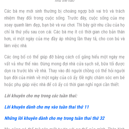
như thế nào
Các bà mẹ mới sinh thường bị choáng ngợp bởi vai trò và trách
nhiệm thay đổi trong cuộc sống. Trước đây, cuộc sống của mẹ
xoay quanh làm đẹp, bạn bè và vui chơi. Thì bây giờ nhu cầu của họ
chỉ là thứ yếu sau con cái. Các bà mẹ ít có thời gian cho bản thân
hơn, vì một ngày của mẹ đầy áp những lần thay tã, cho con bú và
làm việc nhà.
Các ông bố có thể giúp đỡ bằng cách cố gắng hiểu một ngày mẹ
vất vả như thế nào. Đừng mong đợi nhà cửa sạch sẽ, bữa tối được
dọn ra trước khi về nhà. Thay vào đó người chồng có thể hỏi người
bạn đời của mình về một ngày của cô ấy. Đề nghị chăm sóc em bé
hoặc phụ giúp việc nhà để cô ấy có thời gian nghỉ ngơi cần thiết.
Lời khuyên cho mẹ trong các tuần thai:
Lời khuyên dành cho mẹ vào tuần thai thứ 11
Những lời khuyên dành cho mẹ trong tuần thai thứ 32