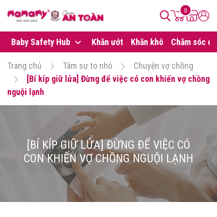
0
Baby Safety Hub
Khăn ướt
Khăn khô
Chăm sóc da
Trang chủ
Tâm sự to nhỏ
Chuyện vợ chồng
[Bí kíp giữ lửa] Đừng để việc có con khiến vợ chồng
nguội lạnh
[BÍ KÍP GIỮ LỬA] ĐỪNG ĐỂ VIỆC CÓ
CON KHIẾN VỢ CHỒNG NGUỘI LẠNH