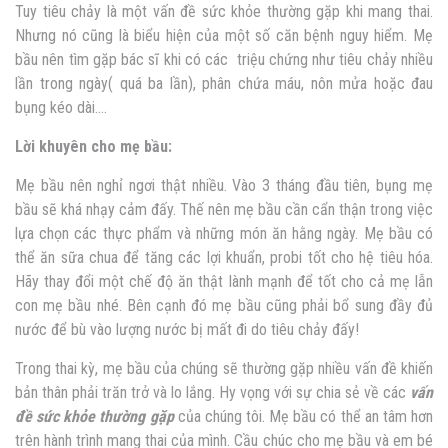
Tuy tiêu chảy là một vấn đề sức khỏe thường gặp khi mang thai.
Nhưng nó cũng là biểu hiện của một số căn bệnh nguy hiểm. Mẹ
bầu nên tìm gặp bác sĩ khi có các triệu chứng như tiêu chảy nhiều
lần trong ngày( quá ba lần), phân chứa máu, nôn mửa hoặc đau
bụng kéo dài….
Lời khuyên cho mẹ bầu:
Mẹ bầu nên nghỉ ngơi thật nhiều. Vào 3 tháng đầu tiên, bụng mẹ
bầu sẽ khá nhạy cảm đấy. Thế nên mẹ bầu cần cẩn thận trong việc
lựa chọn các thực phẩm và những món ăn hằng ngày. Mẹ bầu có
thể ăn sữa chua để tăng các lợi khuẩn, probi tốt cho hệ tiêu hóa.
Hãy thay đổi một chế độ ăn thật lành mạnh để tốt cho cả mẹ lẫn
con mẹ bầu nhé. Bên cạnh đó mẹ bầu cũng phải bổ sung đầy đủ
nước để bù vào lượng nước bị mất đi do tiêu chảy đấy!
Trong thai kỳ, mẹ bầu của chúng sẽ thường gặp nhiều vấn đề khiến
bản thân phải trăn trở và lo lắng. Hy vọng với sự chia sẻ về các
vấn
đề sức khỏe thường gặp
của chúng tôi. Mẹ bầu có thể an tâm hơn
trên hành trình mang thai của mình. Cầu chúc cho mẹ bầu và em bé