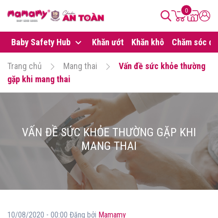
0
Baby Safety Hub
Khăn ướt
Khăn khô
Chăm sóc da
Trang chủ
Mang thai
Vấn đề sức khỏe thường
gặp khi mang thai
VẤN ĐỀ SỨC KHỎE THƯỜNG GẶP KHI
MANG THAI
10/08/2020 - 00:00 Đăng bởi
Mamamy