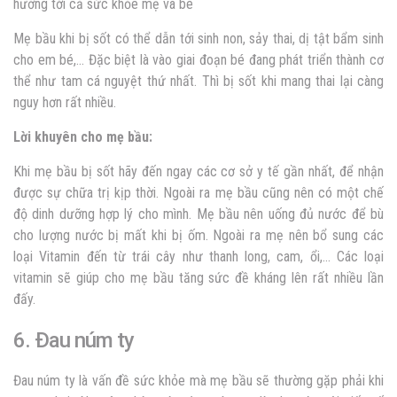
hưởng tới cả sức khỏe mẹ và bé
Mẹ bầu khi bị sốt có thể dẫn tới sinh non, sảy thai, dị tật bẩm sinh
cho em bé,… Đặc biệt là vào giai đoạn bé đang phát triển thành cơ
thể như tam cá nguyệt thứ nhất. Thì bị sốt khi mang thai lại càng
nguy hơn rất nhiều.
Lời khuyên cho mẹ bầu:
Khi mẹ bầu bị sốt hãy đến ngay các cơ sở y tế gần nhất, để nhận
được sự chữa trị kịp thời. Ngoài ra mẹ bầu cũng nên có một chế
độ dinh dưỡng hợp lý cho mình. Mẹ bầu nên uống đủ nước để bù
cho lượng nước bị mất khi bị ốm. Ngoài ra mẹ nên bổ sung các
loại Vitamin đến từ trái cây như thanh long, cam, ổi,… Các loại
vitamin sẽ giúp cho mẹ bầu tăng sức đề kháng lên rất nhiều lần
đấy.
6. Đau núm ty
Đau núm ty là vấn đề sức khỏe mà mẹ bầu sẽ thường gặp phải khi