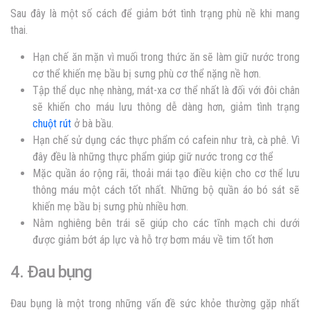
Sau đây là một số cách để giảm bớt tình trạng phù nề khi mang
thai.
Hạn chế ăn mặn vì muối trong thức ăn sẽ làm giữ nước trong
cơ thể khiến mẹ bầu bị sưng phù cơ thể nặng nề hơn.
Tập thể dục nhẹ nhàng, mát-xa cơ thể nhất là đối với đôi chân
sẽ khiến cho máu lưu thông dễ dàng hơn, giảm tình trạng
chuột rút
ở bà bầu.
Hạn chế sử dụng các thực phẩm có cafein như trà, cà phê. Vì
đây đều là những thực phẩm giúp giữ nước trong cơ thể
Mặc quần áo rộng rãi, thoải mái tạo điều kiện cho cơ thể lưu
thông máu một cách tốt nhất. Những bộ quần áo bó sát sẽ
khiến mẹ bầu bị sưng phù nhiều hơn.
Nằm nghiêng bên trái sẽ giúp cho các tĩnh mạch chi dưới
được giảm bớt áp lực và hỗ trợ bơm máu về tim tốt hơn
4. Đau bụng
Đau bụng là một trong những vấn đề sức khỏe thường gặp nhất