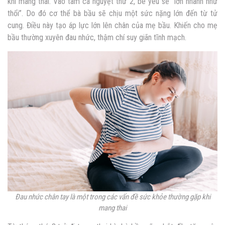
khi mang thai. Vào tam cá nguyệt thứ 2, bé yêu sẽ “lớn nhanh như
thổi”. Do đó cơ thể bà bầu sẽ chịu một sức nặng lớn đến từ tử
cung. Điều này tạo áp lực lớn lên chân của mẹ bầu. Khiến cho mẹ
bầu thường xuyên đau nhức, thậm chí suy giãn tĩnh mạch.
Đau nhức chân tay là một trong các vấn đề sức khỏe thường gặp khi
mang thai