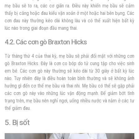
mẹ bầu sẽ to ra, các cơ giãn ra. Điều này khiến mẹ bầu sẽ cảm
thấy bị căng hoặc đau kiểu vặn xoắn ở một hoặc hai bên bụng. Các
cơn đau này thường kéo dài không lâu và có thể xuất hiện bất kỳ
lúc nào trong giai đoạn đầu mang thai.
4.2. Các cơn gò Braxton Hicks
Từ tháng thứ 4 của thai kỳ, mẹ bầu sẽ phải đối mặt với những cơn
gò Braxton Hicks. Đây là cơn co bóp do tử cung tập cho việc sinh
em bé. Các cơn gò này thường sẽ kéo dài từ 30 giây ở bất kỳ lúc
nào. Tuy nhiên đây là điều hoàn toàn bình thường và sẽ không ảnh
hưởng gì đến cơ thể mẹ bầu và thai nhi. Mẹ bầu có thể sẽ gặp phải
các cơn gò này vào những lúc vận động mạnh. Để giảm bớt tình
trạng trên, mẹ bầu nên nghỉ ngơi, uống nhiều nước và nằm ở các tư
thế giảm đau.
5. Bị sốt