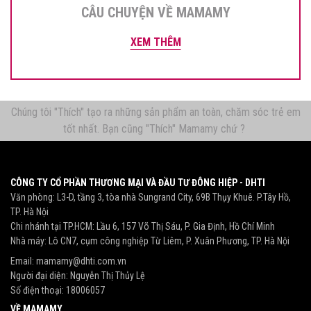
CÂU CHUYỆN VỀ MAMAMY
XEM THÊM
Chúng tôi "Thích" tạo ra những sản phẩm an toàn, chăm sóc trẻ em
tốt nhất. Bạn cũng "Thích" Mamamy chứ ?
CÔNG TY CỔ PHẦN THƯƠNG MẠI VÀ ĐẦU TƯ ĐÔNG HIỆP - DHTI
Văn phòng: L3-D, tầng 3, tòa nhà Sungrand City, 69B Thụy Khuê. P.Tây Hồ,
TP. Hà Nội
Chi nhánh tại TP.HCM: Lầu 6, 157 Võ Thị Sáu, P. Gia Định, Hồ Chí Minh
Nhà máy: Lô CN7, cụm công nghiệp Từ Liêm, P. Xuân Phương, TP. Hà Nội
Email:
mamamy@dhti.com.vn
Người đại diện: Nguyễn Thị Thủy Lệ
Số điện thoại:
18006057
VỀ MAMAMY