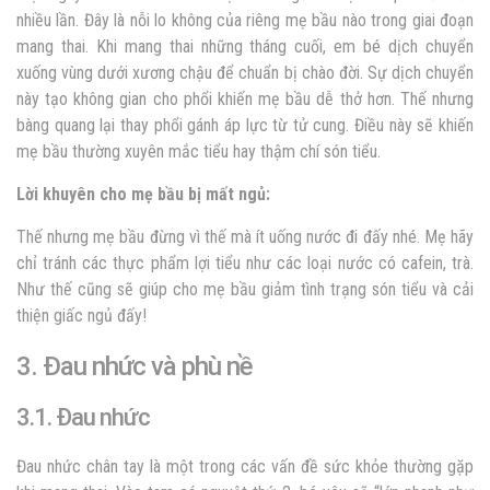
nhiều lần. Đây là nỗi lo không của riêng mẹ bầu nào trong giai đoạn
mang thai. Khi mang thai những tháng cuối, em bé dịch chuyển
xuống vùng dưới xương chậu để chuẩn bị chào đời. Sự dịch chuyển
này tạo không gian cho phổi khiến mẹ bầu dễ thở hơn. Thế nhưng
bàng quang lại thay phổi gánh áp lực từ tử cung. Điều này sẽ khiến
mẹ bầu thường xuyên mắc tiểu hay thậm chí són tiểu.
Lời khuyên cho mẹ bầu bị mất ngủ:
Thế nhưng mẹ bầu đừng vì thế mà ít uống nước đi đấy nhé. Mẹ hãy
chỉ tránh các thực phẩm lợi tiểu như các loại nước có cafein, trà.
Như thế cũng sẽ giúp cho mẹ bầu giảm tình trạng són tiểu và cải
thiện giấc ngủ đấy!
3. Đau nhức và phù nề
3.1. Đau nhức
Đau nhức chân tay là một trong các vấn đề sức khỏe thường gặp