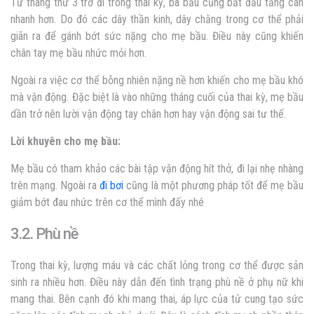
Từ tháng thứ 3 trở đi trong thai kỳ, bà bầu cũng bắt đầu tăng cân
nhanh hơn. Do đó các dây thần kinh, dây chằng trong cơ thể phải
giãn ra để gánh bớt sức nặng cho mẹ bầu. Điều này cũng khiến
chân tay mẹ bầu nhức mỏi hơn.
Ngoài ra việc cơ thể bỗng nhiên nặng nề hơn khiến cho mẹ bầu khó
mà vận động. Đặc biệt là vào những tháng cuối của thai kỳ, mẹ bầu
dần trở nên lười vận động tay chân hơn hay vận động sai tư thế.
Lời khuyên cho mẹ bầu:
Mẹ bầu có tham khảo các bài tập vận động hít thở, đi lại nhẹ nhàng
trên mạng. Ngoài ra
đi bơi
cũng là một phương pháp tốt để mẹ bầu
giảm bớt đau nhức trên cơ thể mình đấy nhé
3.2. Phù nề
Trong thai kỳ, lượng máu và các chất lỏng trong cơ thể được sản
sinh ra nhiều hơn. Điều này dẫn đến tình trạng phù nề ở phụ nữ khi
mang thai. Bên cạnh đó khi mang thai, áp lực của tử cung tạo sức