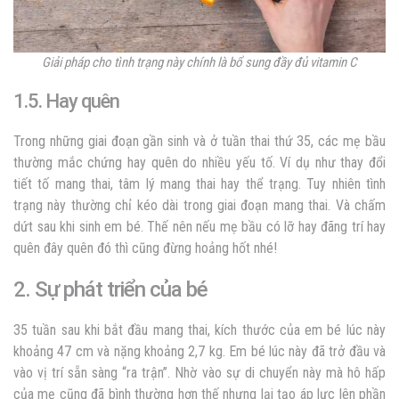
Giải pháp cho tình trạng này chính là bổ sung đầy đủ vitamin C
1.5. Hay quên
Trong những giai đoạn gần sinh và ở tuần thai thứ 35, các mẹ bầu
thường mắc chứng hay quên do nhiều yếu tố. Ví dụ như thay đổi
tiết tố mang thai, tâm lý mang thai hay thể trạng. Tuy nhiên tình
trạng này thường chỉ kéo dài trong giai đoạn mang thai. Và chấm
dứt sau khi sinh em bé. Thế nên nếu mẹ bầu có lỡ hay đãng trí hay
quên đây quên đó thì cũng đừng hoảng hốt nhé!
2. Sự phát triển của bé
35 tuần sau khi bắt đầu mang thai, kích thước của em bé lúc này
khoảng 47 cm và nặng khoảng 2,7 kg. Em bé lúc này đã trở đầu và
vào vị trí sẵn sàng “ra trận”. Nhờ vào sự di chuyển này mà hô hấp
của mẹ cũng đã bình thường hơn thế nhưng lại tạo áp lực lên phần