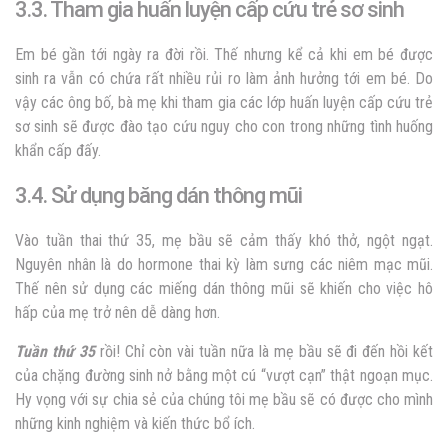
3.3. Tham gia huấn luyện cấp cứu trẻ sơ sinh
Em bé gần tới ngày ra đời rồi. Thế nhưng kể cả khi em bé được
sinh ra vẫn có chứa rất nhiều rủi ro làm ảnh hưởng tới em bé. Do
vậy các ông bố, bà mẹ khi tham gia các lớp huấn luyện cấp cứu trẻ
sơ sinh sẽ được đào tạo cứu nguy cho con trong những tình huống
khẩn cấp đấy.
3.4. Sử dụng băng dán thông mũi
Vào tuần thai thứ 35, mẹ bầu sẽ cảm thấy khó thở, ngột ngạt.
Nguyên nhân là do hormone thai kỳ làm sưng các niêm mạc mũi.
Thế nên sử dụng các miếng dán thông mũi sẽ khiến cho việc hô
hấp của mẹ trở nên dễ dàng hơn.
Tuần thứ 35
rồi! Chỉ còn vài tuần nữa là mẹ bầu sẽ đi đến hồi kết
của chặng đường sinh nở bằng một cú “vượt cạn” thật ngoạn mục.
Hy vọng với sự chia sẻ của chúng tôi mẹ bầu sẽ có được cho mình
những kinh nghiệm và kiến thức bổ ích.