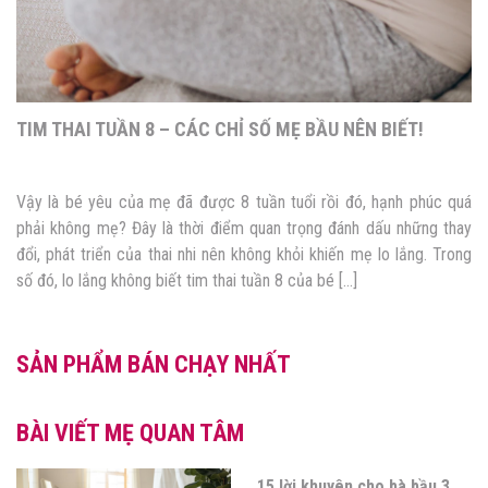
TIM THAI TUẦN 8 – CÁC CHỈ SỐ MẸ BẦU NÊN BIẾT!
Vậy là bé yêu của mẹ đã được 8 tuần tuổi rồi đó, hạnh phúc quá
phải không mẹ? Đây là thời điểm quan trọng đánh dấu những thay
đổi, phát triển của thai nhi nên không khỏi khiến mẹ lo lắng. Trong
số đó, lo lắng không biết tim thai tuần 8 của bé […]
SẢN PHẨM BÁN CHẠY NHẤT
BÀI VIẾT MẸ QUAN TÂM
15 lời khuyên cho bà bầu 3