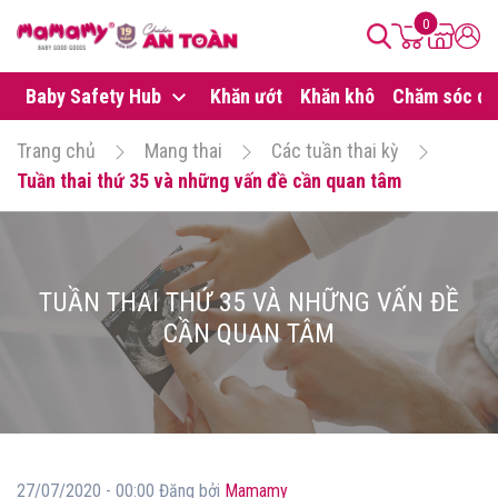
0
Baby Safety Hub
Khăn ướt
Khăn khô
Chăm sóc da
Trang chủ
Mang thai
Các tuần thai kỳ
Tuần thai thứ 35 và những vấn đề cần quan tâm
TUẦN THAI THỨ 35 VÀ NHỮNG VẤN ĐỀ
CẦN QUAN TÂM
27/07/2020 - 00:00 Đăng bởi
Mamamy