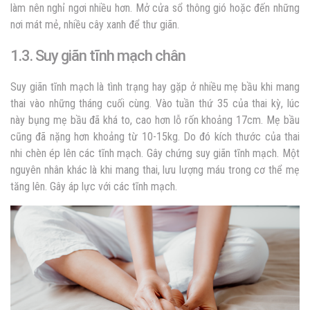
làm nên nghỉ ngơi nhiều hơn. Mở cửa sổ thông gió hoặc đến những
nơi mát mẻ, nhiều cây xanh để thư giãn.
1.3. Suy giãn tĩnh mạch chân
Suy giãn tĩnh mạch là tình trạng hay gặp ở nhiều mẹ bầu khi mang
thai vào những tháng cuối cùng. Vào tuần thứ 35 của thai kỳ, lúc
này bụng mẹ bầu đã khá to, cao hơn lỗ rốn khoảng 17cm. Mẹ bầu
cũng đã nặng hơn khoảng từ 10-15kg. Do đó kích thước của thai
nhi chèn ép lên các tĩnh mạch. Gây chứng suy giãn tĩnh mạch. Một
nguyên nhân khác là khi mang thai, lưu lượng máu trong cơ thể mẹ
tăng lên. Gây áp lực với các tĩnh mạch.