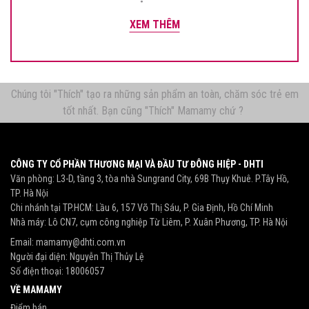
XEM THÊM
Chúng tôi "Thích" tạo ra những sản phẩm an toàn, chăm sóc trẻ em
tốt nhất. Bạn cũng "Thích" Mamamy chứ ?
CÔNG TY CỔ PHẦN THƯƠNG MẠI VÀ ĐẦU TƯ ĐÔNG HIỆP - DHTI
Văn phòng: L3-D, tầng 3, tòa nhà Sungrand City, 69B Thụy Khuê. P.Tây Hồ,
TP. Hà Nội
Chi nhánh tại TP.HCM: Lầu 6, 157 Võ Thị Sáu, P. Gia Định, Hồ Chí Minh
Nhà máy: Lô CN7, cụm công nghiệp Từ Liêm, P. Xuân Phương, TP. Hà Nội
Email:
mamamy@dhti.com.vn
Người đại diện: Nguyễn Thị Thủy Lệ
Số điện thoại:
18006057
VỀ MAMAMY
Điểm bán