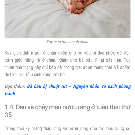
Suy giãn tĩnh mạch chân
Suy giãn tĩnh mạch ở chân khiến cho bà bầu bị đau nhức dữ dội,
cảm giác nặng nề ở chân. Khiến cho bà bầu đi lại bất tiện. Tuy
nhiên tình trạng này chỉ kéo dài trong giai đoạn mang thai. Và chấm
dứt khi mẹ bầu sinh xong em bé.
Đọc thêm:
Bà bầu bị chuột rút – Nguyên nhân và cách phòng
tránh
1.4. Đau và chảy máu nướu răng ở tuần thai thứ
35
Trong thời kỳ mang thai, răng và nướu răng của mẹ bầu cũng sẽ