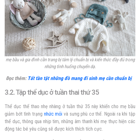
mẹ bầu và gia đình cần trang bị tâm lý chuẩn bị và kiến thức đầy đủ trong
những tình huống chuyển dạ.
Đọc thêm:
Tất tần tật những đồ mang đi sinh mẹ cần chuẩn bị
3.2. Tập thể dục ở tuần thai thứ 35
Thể dục thể thao nhẹ nhàng ở tuần thứ 35 này khiến cho mẹ bầu
giảm bớt tình trạng
nhức mỏi
và sưng phù cơ thể. Ngoài ra khi tập
thể dục, thông qua nhịp tim, những âm thanh khi mẹ thực hiện các
động tác bé yêu cũng sẽ được kích thích tích cực.