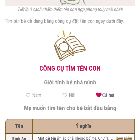
Tiết lộ 3 cách chấm điểm tên con hợp phong thủy mới nhất!
Tìm tên bé dễ dàng bằng công cụ đặt tên con ngay dưới đây:
CÔNG CỤ TÌM TÊN CON
Giới tính bé nhà mình
Nam
Nữ
Cả hai
Mẹ muốn tìm tên cho bé bắt đầu bằng
Tên
Ý nghĩa
Một cái tên ấm áp phải không bố mẹ. Chữ "Bình" là sự êm
... Xem thêm
Bình An