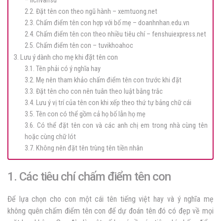
– lichvansu
2.2. Đặt tên con theo ngũ hành – xemtuong.net
2.3. Chấm điểm tên con hợp với bố mẹ – doanhnhan.edu.vn
2.4. Chấm điểm tên con theo nhiều tiêu chí – fenshuiexpress.net
2.5. Chấm điểm tên con – tuvikhoahoc
3. Lưu ý dành cho mẹ khi đặt tên con
3.1. Tên phải có ý nghĩa hay
3.2. Mẹ nên tham khảo chấm điểm tên con trước khi đặt
3.3. Đặt tên cho con nên tuân theo luật bằng trắc
3.4. Lưu ý vị trí của tên con khi xếp theo thứ tự bảng chữ cái
3.5. Tên con có thể gồm cả họ bố lẫn họ mẹ
3.6. Có thể đặt tên con và các anh chị em trong nhà cùng tên
hoặc cùng chữ lót
3.7. Không nên đặt tên trùng tên tiền nhân
1. Các tiêu chí chấm điểm tên con
Để lựa chọn cho con một cái
tên tiếng việt hay và
ý nghĩa mẹ
không quên chấm điểm tên con để dự đoán tên đó có đẹp về mọi