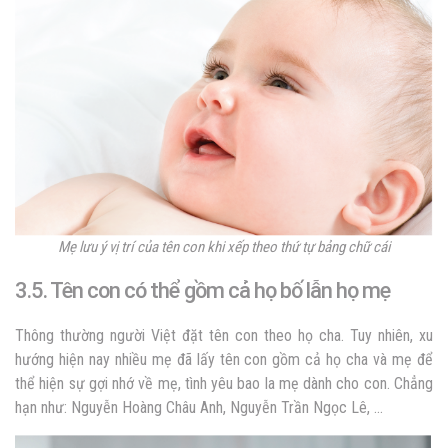
Mẹ lưu ý vị trí của tên con khi xếp theo thứ tự bảng chữ cái
3.5. Tên con có thể gồm cả họ bố lẫn họ mẹ
Thông thường người Việt đặt tên con theo họ cha. Tuy nhiên, xu
hướng hiện nay nhiều mẹ đã lấy tên con gồm cả họ cha và mẹ để
thể hiện sự gợi nhớ về mẹ, tình yêu bao la mẹ dành cho con. Chẳng
hạn như: Nguyễn Hoàng Châu Anh, Nguyễn Trần Ngọc Lê, …