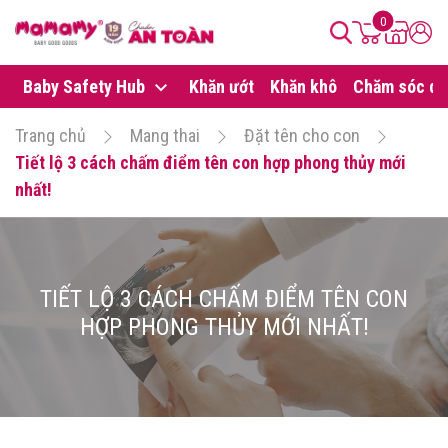
0
Baby Safety Hub
Khăn ướt
Khăn khô
Chăm sóc da
Trang chủ
Mang thai
Đặt tên cho con
Tiết lộ 3 cách chấm điểm tên con hợp phong thủy mới
nhất!
TIẾT LỘ 3 CÁCH CHẤM ĐIỂM TÊN CON
HỢP PHONG THỦY MỚI NHẤT!