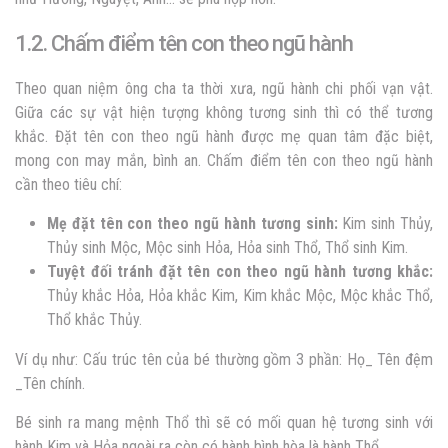
1.2. Chấm điểm tên con theo ngũ hành
Theo quan niệm ông cha ta thời xưa, ngũ hành chi phối vạn vật.
Giữa các sự vật hiện tượng không tương sinh thì có thể tương
khắc.
Đặt tên con theo ngũ hành
được mẹ quan tâm đặc biệt,
mong con may mắn, bình an. Chấm điểm tên con theo ngũ hành
cần theo tiêu chí:
Mẹ đặt tên con theo ngũ
hành tương sinh:
Kim sinh Thủy,
Thủy sinh Mộc, Mộc sinh Hỏa, Hỏa sinh Thổ, Thổ sinh Kim.
Tuyệt đối tránh đặt tên con theo ngũ hành tương khắc:
Thủy khắc Hỏa, Hỏa khắc Kim, Kim khắc Mộc, Mộc khắc Thổ,
Thổ khắc Thủy.
Ví dụ như: Cấu trúc tên của bé thường gồm 3 phần: Họ_ Tên đệm
_Tên chính.
Bé sinh ra mang mệnh Thổ thì sẽ có mối quan hệ tương sinh với
hành Kim và Hỏa ngoài ra còn có hành bình hòa là hành Thổ.