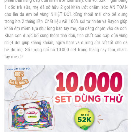
phiên bản nâng cấp của khăn ướt Mamamy. Chỉ với 52k – gần bằng
1 cốc trà sữa, mẹ đã sở hữu 2 gói khăn ướt chăm sóc AN TOÀN
cho làn da em bé vùng NHIỆT ĐỚI, dùng thoải mái cho bé cưng
trong hơi 2 tháng liền. Chất liệu vải 100% sợi tự nhiên và Rayon giúp
khăn êm mềm tựa như lòng bàn tay mẹ, dịu dàng chạm vào da con.
Khăn còn được bổ sung thêm tinh dầu, tinh chất cao cấp của vùng
nhiệt đới giúp kháng khuẩn, ngừa hăm và dưỡng ẩm rất tốt cho da
bé đó mẹ. Số lượng chỉ có 10.000 set trong tháng này thôi, nhanh
tay mẹ ơi!