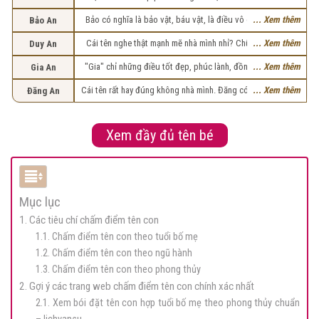
ấm, thư thái, còn "An" có nghĩa là an lành, yên bình. “Bình An”
Bảo có nghĩa là bảo vật, báu vật, là điều vô cùng quý giá.
... Xem thêm
Bảo An
có thể hiểu là cha mẹ mong con có cuộc sống bình an, êm
An có nghĩa là an lành, yên bình. Bảo An có thể hiểu con như
đềm, sẽ không gặp bất cứ sóng gió hay trắc trở nào đó.
Cái tên nghe thật mạnh mẽ nhà mình nhỉ? Chữ "Duy" mang
... Xem thêm
Duy An
bảo vật quý giá, mang đến bình an, may mắn cho cả gia đình
nhiều ý nghĩa tốt đẹp, là từ chỉ sự thông minh, hiểu biết
"Gia" chỉ những điều tốt đẹp, phúc lành, đồng thời còn có
... Xem thêm
Gia An
hoặc ước mong về một cuộc sống viên mãn, đầy đủ. Còn
nghĩa là gia đình, là mái nhà nơi mọi người sum vầy, quây
"An" lại có nghĩa là an lành, bình yên, mong cho con có một
Cái tên rất hay đúng không nhà mình. Đăng có nghĩa là ngọn
... Xem thêm
Ðăng An
quần bên nhau. Đặc biệt còn có nghĩa là sự đẹp đẽ, ưu tú,
cuộc sống vô lo, vô nghĩ. Đặt tên con là Duy An để mong
đèn, An là yên định. Đăng An có nghĩa là ngọn đèn bình yên,
mang phẩm chất cao quý. "An" là bình an, may mắn, thư thái,
con có cuộc sống an bình, viên mãn.
mong con có cuộc sống yên bình, là người có năng lực
an toàn. Gia An là "sự bình an của gia đình". Em bé Gia An sẽ
mạnh mẽ, định hướng cho người khác đó
Xem đầy đủ tên bé
là một sự may mắn, mai lại những điều tốt lành cho gia đình
của mình và kể cả gia đình nhỏ sau này của chính con.
Mục lục
1. Các tiêu chí chấm điểm tên con
1.1. Chấm điểm tên con theo tuổi bố mẹ
1.2. Chấm điểm tên con theo ngũ hành
1.3. Chấm điểm tên con theo phong thủy
2. Gợi ý các trang web chấm điểm tên con chính xác nhất
2.1. Xem bói đặt tên con hợp tuổi bố mẹ theo phong thủy chuẩn