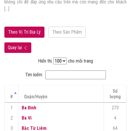
không chỉ để đáp ứng nhu cầu trên mà còn mang đến cho khách
[…]
Theo Vị Trí Địa Lý
Theo Sản Phẩm
Quay lại
Hiển thị
cho mỗi trang
Tìm kiếm:
Số
#
Quận/Huyện
lượng
1
Ba Đình
273
2
Ba Vì
4
3
Bắc Từ Liêm
64