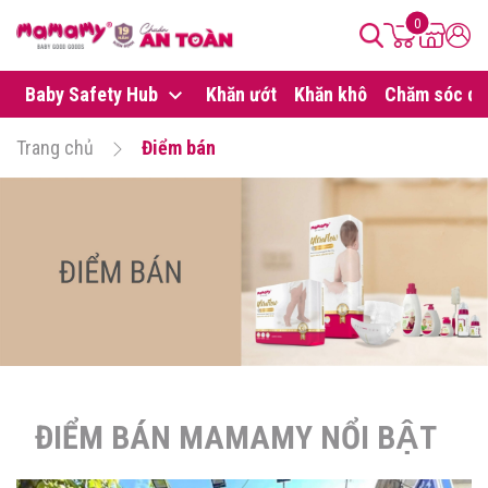
0
Baby Safety Hub
Khăn ướt
Khăn khô
Chăm sóc da
Trang chủ
Điểm bán
ĐIỂM BÁN MAMAMY NỔI BẬT