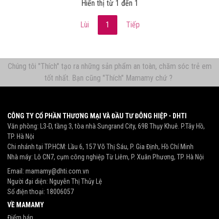
Hiển thị từ 1 đến 1
Lùi
1
Tiếp
Chúng tôi "Thích" tạo ra những sản phẩm an toàn, chăm sóc trẻ em
tốt nhất. Bạn cũng "Thích" Mamamy chứ ?
CÔNG TY CỔ PHẦN THƯƠNG MẠI VÀ ĐẦU TƯ ĐÔNG HIỆP - DHTI
Văn phòng: L3-D, tầng 3, tòa nhà Sungrand City, 69B Thụy Khuê. P.Tây Hồ,
TP. Hà Nội
Chi nhánh tại TP.HCM: Lầu 6, 157 Võ Thị Sáu, P. Gia Định, Hồ Chí Minh
Nhà máy: Lô CN7, cụm công nghiệp Từ Liêm, P. Xuân Phương, TP. Hà Nội
Email:
mamamy@dhti.com.vn
Người đại diện: Nguyễn Thị Thủy Lệ
Số điện thoại:
18006057
VỀ MAMAMY
Điểm bán