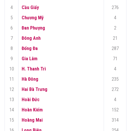
4
Cầu Giấy
276
5
Chương Mỹ
4
6
Đan Phượng
2
7
Đông Anh
21
8
Đống Đa
287
9
Gia Lâm
71
10
H. Thanh Trì
4
11
Hà Đông
235
12
Hai Bà Trưng
272
13
Hoài Đức
4
14
Hoàn Kiếm
152
15
Hoàng Mai
314
16
Long Biên
254