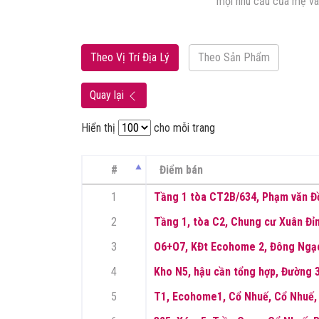
 còn mang đến cho khách […]
mọi nhu cầu của mẹ và
Theo Vị Trí Địa Lý
Theo Sản Phẩm
Quay lại
Hiển thị
cho mỗi trang
#
Điểm bán
1
Tầng 1 tòa CT2B/634, Phạm văn Đồ
2
Tầng 1, tòa C2, Chung cư Xuân Đỉ
3
O6+O7, KĐt Ecohome 2, Đông Ngạc
4
Kho N5, hậu cần tổng hợp, Đường 3
5
T1, Ecohome1, Cổ Nhuế, Cổ Nhuế,