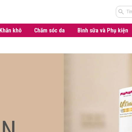
Tì
Khăn khô
Chăm sóc da
Bình sữa và Phụ kiện