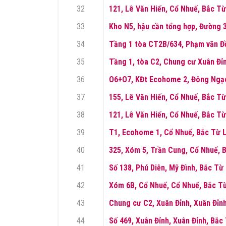
32
121, Lê Văn Hiến, Cổ Nhuế, Bắc Từ
33
Kho N5, hậu cần tổng hợp, Đường 3
34
Tầng 1 tòa CT2B/634, Phạm văn Đồ
35
Tầng 1, tòa C2, Chung cư Xuân Đỉn
36
O6+O7, KĐt Ecohome 2, Đông Ngạc
37
155, Lê Văn Hiến, Cổ Nhuế, Bắc Từ
38
121, Lê Văn Hiến, Cổ Nhuế, Bắc Từ
39
T1, Ecohome 1, Cổ Nhuế, Bắc Từ L
40
325, Xóm 5, Trần Cung, Cổ Nhuế, 
41
Số 138, Phú Diễn, Mỹ Đình, Bắc Từ
42
Xóm 6B, Cổ Nhuế, Cổ Nhuế, Bắc Từ
43
Chung cư C2, Xuân Đỉnh, Xuân Đỉnh
44
Số 469, Xuân Đỉnh, Xuân Đỉnh, Bắc