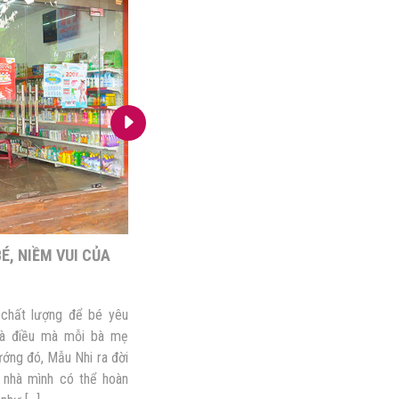
É, NIỀM VUI CỦA
DADDY’S HOUSE – THIÊN ĐƯỜNG MU
CHO MẸ VÀ BÉ
chất lượng để bé yêu
Với bất kì bà mẹ nào, việc lựa chọn mua
 là điều mà mỗi bà mẹ
hay dụng cụ an toàn cho con yêu luôn là đi
ng đó, Mẫu Nhi ra đời
và phải tìm hiểu kĩ lưỡng. Để đáp ứng nh
nhà mình có thể hoàn
Daddy’s House là một trong những địa chỉ