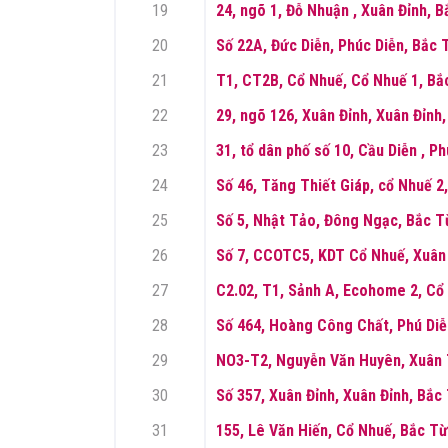
19
24, ngõ 1, Đỗ Nhuận , Xuân Đỉnh, 
20
Số 22A, Đức Diễn, Phúc Diễn, Bắc 
21
T1, CT2B, Cổ Nhuế, Cổ Nhuế 1, Bắ
22
29, ngõ 126, Xuân Đỉnh, Xuân Đỉnh
23
31, tổ dân phố số 10, Cầu Diễn , P
24
Số 46, Tăng Thiết Giáp, cổ Nhuế 2
25
Số 5, Nhật Tảo, Đông Ngạc, Bắc T
26
Số 7, CCOTC5, KDT Cổ Nhuế, Xuân 
27
C2.02, T1, Sảnh A, Ecohome 2, Cổ
28
Số 464, Hoàng Công Chất, Phú Diễ
29
NO3-T2, Nguyễn Văn Huyên, Xuân 
30
Số 357, Xuân Đỉnh, Xuân Đỉnh, Bắc
31
155, Lê Văn Hiến, Cổ Nhuế, Bắc Từ