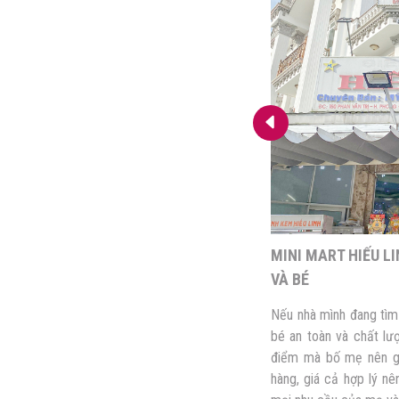
Y BABY – TRAO CHẤT LƯỢNG, GỬI
MINI MART HIẾU L
NG
VÀ BÉ
ang có kế hoạch mua các sản phẩm chăm
Nếu nhà mình đang tì
g không chắc chắn về chất lượng ở nhiều
bé an toàn và chất lượ
ện có trên thị trường? Thấu hiểu được điều
điểm mà bố mẹ nên g
 Vy Baby ra đời không chỉ để đáp ứng nhu
hàng, giá cả hợp lý nê