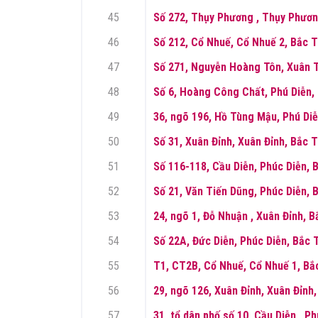
45
Số 272, Thụy Phương , Thụy Phươn
46
Số 212, Cổ Nhuế, Cổ Nhuế 2, Bắc T
47
Số 271, Nguyễn Hoàng Tôn, Xuân T
48
Số 6, Hoàng Công Chất, Phú Diễn,
49
36, ngõ 196, Hồ Tùng Mậu, Phú Diễ
50
Số 31, Xuân Đỉnh, Xuân Đỉnh, Bắc 
51
Số 116-118, Cầu Diễn, Phúc Diễn, 
52
Số 21, Văn Tiến Dũng, Phúc Diễn, 
53
24, ngõ 1, Đỗ Nhuận , Xuân Đỉnh, 
54
Số 22A, Đức Diễn, Phúc Diễn, Bắc 
55
T1, CT2B, Cổ Nhuế, Cổ Nhuế 1, Bắ
56
29, ngõ 126, Xuân Đỉnh, Xuân Đỉnh
57
31, tổ dân phố số 10, Cầu Diễn , P