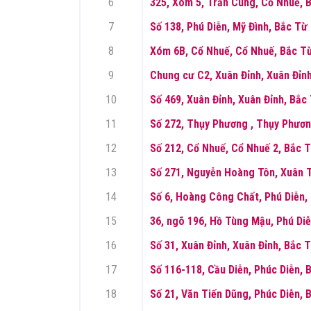
6
325, Xóm 5, Trần Cung, Cổ Nhuế, 
7
Số 138, Phú Diễn, Mỹ Đình, Bắc Từ
8
Xóm 6B, Cổ Nhuế, Cổ Nhuế, Bắc Từ
9
Chung cư C2, Xuân Đỉnh, Xuân Đỉnh
10
Số 469, Xuân Đỉnh, Xuân Đỉnh, Bắc
11
Số 272, Thụy Phương , Thụy Phươn
12
Số 212, Cổ Nhuế, Cổ Nhuế 2, Bắc T
13
Số 271, Nguyễn Hoàng Tôn, Xuân T
14
Số 6, Hoàng Công Chất, Phú Diễn,
15
36, ngõ 196, Hồ Tùng Mậu, Phú Diễ
16
Số 31, Xuân Đỉnh, Xuân Đỉnh, Bắc 
17
Số 116-118, Cầu Diễn, Phúc Diễn, 
18
Số 21, Văn Tiến Dũng, Phúc Diễn, 