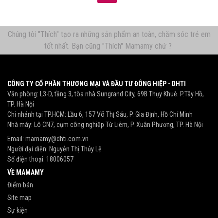
Chúng tôi "Thích" tạo ra những sản phẩm an toàn, chăm sóc trẻ em
tốt nhất. Bạn cũng "Thích" Mamamy chứ ?
CÔNG TY CỔ PHẦN THƯƠNG MẠI VÀ ĐẦU TƯ ĐÔNG HIỆP - DHTI
Văn phòng: L3-D, tầng 3, tòa nhà Sungrand City, 69B Thụy Khuê. P.Tây Hồ,
TP. Hà Nội
Chi nhánh tại TP.HCM: Lầu 6, 157 Võ Thị Sáu, P. Gia Định, Hồ Chí Minh
Nhà máy: Lô CN7, cụm công nghiệp Từ Liêm, P. Xuân Phương, TP. Hà Nội
Email:
mamamy@dhti.com.vn
Người đại diện: Nguyễn Thị Thủy Lệ
Số điện thoại:
18006057
VỀ MAMAMY
Điểm bán
Site map
Sự kiện