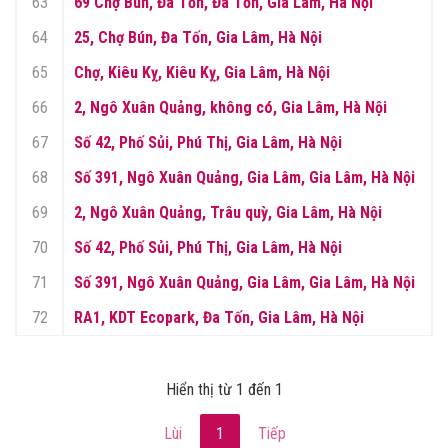
63
69 Chợ Bún, Đa Tốn, Đa Tốn, Gia Lâm, Hà Nội
64
25, Chợ Bún, Đa Tốn, Gia Lâm, Hà Nội
65
Chợ, Kiêu Kỵ, Kiêu Kỵ, Gia Lâm, Hà Nội
66
2, Ngô Xuân Quảng, không có, Gia Lâm, Hà Nội
67
Số 42, Phố Sủi, Phú Thị, Gia Lâm, Hà Nội
68
Số 391, Ngô Xuân Quảng, Gia Lâm, Gia Lâm, Hà Nội
69
2, Ngô Xuân Quảng, Trâu quỳ, Gia Lâm, Hà Nội
70
Số 42, Phố Sủi, Phú Thị, Gia Lâm, Hà Nội
71
Số 391, Ngô Xuân Quảng, Gia Lâm, Gia Lâm, Hà Nội
72
RA1, KDT Ecopark, Đa Tốn, Gia Lâm, Hà Nội
Hiển thị từ 1 đến 1
Lùi
1
Tiếp