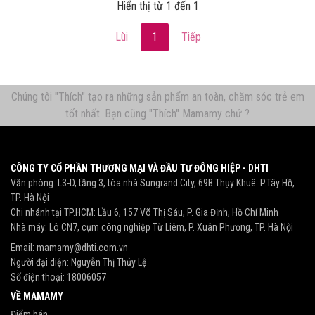
Hiển thị từ 1 đến 1
Lùi
1
Tiếp
Chúng tôi "Thích" tạo ra những sản phẩm an toàn, chăm sóc trẻ em
tốt nhất. Bạn cũng "Thích" Mamamy chứ ?
CÔNG TY CỔ PHẦN THƯƠNG MẠI VÀ ĐẦU TƯ ĐÔNG HIỆP - DHTI
Văn phòng: L3-D, tầng 3, tòa nhà Sungrand City, 69B Thụy Khuê. P.Tây Hồ,
TP. Hà Nội
Chi nhánh tại TP.HCM: Lầu 6, 157 Võ Thị Sáu, P. Gia Định, Hồ Chí Minh
Nhà máy: Lô CN7, cụm công nghiệp Từ Liêm, P. Xuân Phương, TP. Hà Nội
Email:
mamamy@dhti.com.vn
Người đại diện: Nguyễn Thị Thủy Lệ
Số điện thoại:
18006057
VỀ MAMAMY
Điểm bán