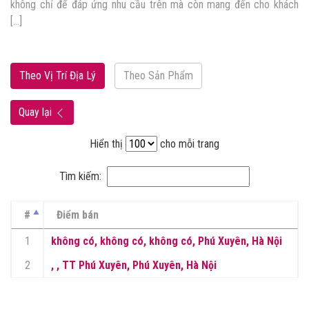
không chỉ để đáp ứng nhu cầu trên mà còn mang đến cho khách
[…]
Theo Vị Trí Địa Lý
Theo Sản Phẩm
Quay lại
Hiển thị
cho mỗi trang
Tìm kiếm:
#
Điểm bán
1
không có, không có, không có, Phú Xuyên, Hà Nội
2
, , TT Phú Xuyên, Phú Xuyên, Hà Nội