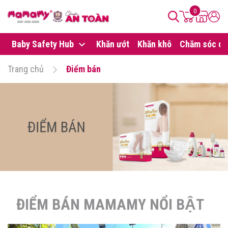
0
Baby Safety Hub
Khăn ướt
Khăn khô
Chăm sóc da
Trang chủ
Điểm bán
ĐIỂM BÁN MAMAMY NỔI BẬT