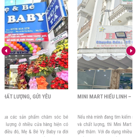
MINI MART HIẾU LINH – ĐỒNG HÀNH CÙNG MẸ VÀ BÉ
Nếu nhà mình đang tìm kiếm những sản phẩm chăm sóc bé an toàn
và chất lượng, thì Mini Mart Hiếu Linh là địa điểm mà bố mẹ nên
ghé thăm. Với đa dạng nhiều mặt hàng, giá cả hợp lý nên Mini Mart