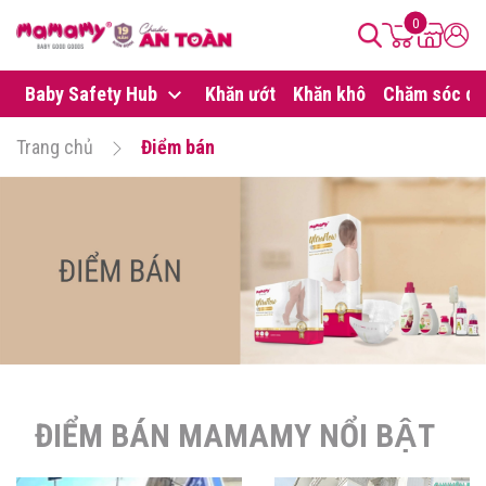
0
Baby Safety Hub
Khăn ướt
Khăn khô
Chăm sóc da
Trang chủ
Điểm bán
ĐIỂM BÁN MAMAMY NỔI BẬT