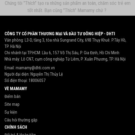
Chúng tôi "Thích" tạo ra những sản phẩm an toàn, chăm sóc trẻ em
tốt nhất. Bạn cũng "Thích" Mamamy chứ ?
CÔNG TY CỔ PHẦN THƯƠNG MẠI VÀ ĐẦU TƯ ĐÔNG HIỆP - DHTI
Văn phòng: L3-D, tầng 3, tòa nhà Sungrand City, 69B Thụy Khuê. P.Tây Hồ,
TP. Hà Nội
Chi nhánh tại TP.HCM: Lầu 6, 157 Võ Thị Sáu, P. Gia Định, Hồ Chí Minh
Nhà máy: Lô CN7, cụm công nghiệp Từ Liêm, P. Xuân Phương, TP. Hà Nội
Email:
mamamy@dhti.com.vn
Người đại diện: Nguyễn Thị Thủy Lệ
Số điện thoại:
18006057
VỀ MAMAMY
Điểm bán
Site map
Sự kiện
Câu hỏi thường gặp
CHÍNH SÁCH
Đổi trả & Hoàn tiền