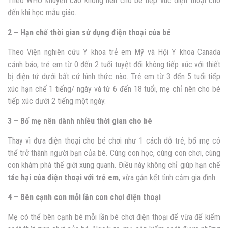
Theo WHO khuyến cáo không nên cho bé tiếp xúc điện thoại cho
đến khi học mẫu giáo.
2 – Hạn chế thời gian sử dụng điện thoại của bé
Theo Viện nghiên cứu Y khoa trẻ em Mỹ và Hội Y khoa Canada
cảnh báo, trẻ em từ 0 đến 2 tuổi tuyệt đối không tiếp xúc với thiết
bị điện tử dưới bất cứ hình thức nào. Trẻ em từ 3 đến 5 tuổi tiếp
xúc hạn chế 1 tiếng/ ngày và từ 6 đến 18 tuổi, mẹ chỉ nên cho bé
tiếp xúc dưới 2 tiếng một ngày.
3 – Bố mẹ nên dành nhiều thời gian cho bé
Thay vì đưa điện thoại cho bé chơi như 1 cách dỗ trẻ, bố mẹ có
thể trở thành người bạn của bé. Cùng con học, cùng con chơi, cùng
con khám phá thế giới xung quanh. Điều này không chỉ giúp hạn chế
tác hại của điện thoại với trẻ em
, vừa gắn kết tình cảm gia đình.
4 – Bên cạnh con mỗi lần con chơi điện thoại
Mẹ có thể bên cạnh bé mỗi lần bé chơi điện thoại để vừa để kiểm