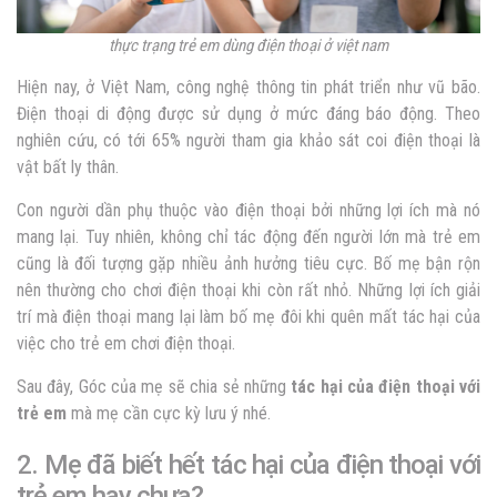
thực trạng trẻ em dùng điện thoại ở việt nam
Hiện nay, ở Việt Nam, công nghệ thông tin phát triển như vũ bão.
Điện thoại di động được sử dụng ở mức đáng báo động. Theo
nghiên cứu, có tới 65% người tham gia khảo sát coi điện thoại là
vật bất ly thân.
Con người dần phụ thuộc vào điện thoại bởi những lợi ích mà nó
mang lại. Tuy nhiên, không chỉ tác động đến người lớn mà trẻ em
cũng là đối tượng gặp nhiều ảnh hưởng tiêu cực. Bố mẹ bận rộn
nên thường cho chơi điện thoại khi còn rất nhỏ. Những lợi ích giải
trí mà điện thoại mang lại làm bố mẹ đôi khi quên mất
tác hại của
việc cho trẻ em chơi điện thoại.
Sau đây, Góc của mẹ sẽ chia sẻ những
tác hại của điện thoại với
trẻ em
mà mẹ cần cực kỳ lưu ý nhé.
2. Mẹ đã biết hết tác hại của điện thoại với
trẻ em
hay chưa?