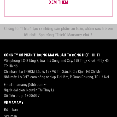
XEM THÊM
Chúng tôi "Thích" tạo ra những sản phẩm an toàn, chăm sóc trẻ em
tốt nhất. Bạn cũng "Thích" Mamamy chứ ?
CÔNG TY CỔ PHẦN THƯƠNG MẠI VÀ ĐẦU TƯ ĐÔNG HIỆP - DHTI
Văn phòng: L3-D, tầng 3, tòa nhà Sungrand City, 69B Thụy Khuê. P.Tây Hồ,
TP. Hà Nội
Chi nhánh tại TP.HCM: Lầu 6, 157 Võ Thị Sáu, P. Gia Định, Hồ Chí Minh
Nhà máy: Lô CN7, cụm công nghiệp Từ Liêm, P. Xuân Phương, TP. Hà Nội
Email:
mamamy@dhti.com.vn
Người đại diện: Nguyễn Thị Thủy Lệ
Số điện thoại:
18006057
VỀ MAMAMY
Điểm bán
Site map