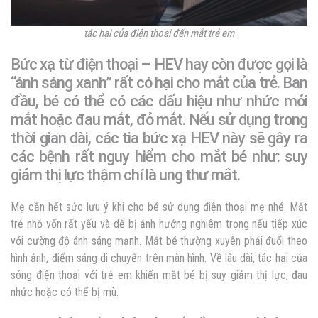
tác hại của điện thoại đến mắt trẻ em
Bức xạ từ điện thoại – HEV hay còn được gọi là
“ánh sáng xanh” rất có hại cho mắt của trẻ. Ban
đầu, bé có thể có các dấu hiệu như nhức mỏi
mắt hoặc đau mắt, đỏ mắt. Nếu sử dụng trong
thời gian dài, các tia bức xạ HEV này sẽ gây ra
các bệnh rất nguy hiểm cho mắt bé như: suy
giảm thị lực thậm chí là ung thư mắt.
Mẹ cần hết sức lưu ý khi cho bé sử dụng điện thoại mẹ nhé. Mắt
trẻ nhỏ vốn rất yếu và dễ bị ảnh hưởng nghiêm trọng nếu tiếp xúc
với cường độ ánh sáng mạnh. Mắt bé thường xuyên phải đuổi theo
hình ảnh, điểm sáng di chuyển trên màn hình. Về lâu dài, tác hại của
sóng điện thoại với trẻ em khiến mắt bé bị suy giảm thị lực, đau
nhức hoặc có thể bị mù.