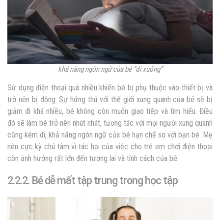
khả năng ngôn ngữ của bé “đi xuống”
Sử dụng điện thoại quá nhiều khiến bé bị phụ thuộc vào thiết bị và
trở nên bị động. Sự hứng thú với thế giới xung quanh của bé sẽ bị
giảm đi khá nhiều, bé không còn muốn giao tiếp và tìm hiểu. Điều
đó sẽ làm bé trở nên nhút nhát, tương tác với mọi người xung quanh
cũng kém đi, khả năng ngôn ngữ của bé hạn chế so với bạn bè. Mẹ
nên cực kỳ chú tâm vì tác hại của việc cho trẻ em chơi điện thoại
còn ảnh hưởng rất lớn đến tương lai và tính cách của bé.
2.2.2. Bé dễ mất tập trung trong học tập