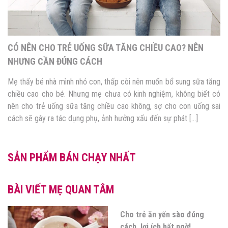
CÓ NÊN CHO TRẺ UỐNG SỮA TĂNG CHIỀU CAO? NÊN
NHƯNG CẦN ĐÚNG CÁCH
Mẹ thấy bé nhà mình nhỏ con, thấp còi nên muốn bổ sung sữa tăng
chiều cao cho bé. Nhưng mẹ chưa có kinh nghiệm, không biết có
nên cho trẻ uống sữa tăng chiều cao không, sợ cho con uống sai
cách sẽ gây ra tác dụng phụ, ảnh hưởng xấu đến sự phát […]
SẢN PHẨM BÁN CHẠY NHẤT
BÀI VIẾT MẸ QUAN TÂM
Cho trẻ ăn yến sào đúng
cách, lợi ích bất ngờ!