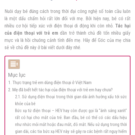
Nuôi dạy bé đúng cách trong thời đại công nghệ số toàn cầu luôn
là một dấu chấm hỏi rất lớn đối với mẹ. Bởi hiện nay, bé có rất
nhiều cơ hội tiếp xúc với điện thoại di động khi còn nhỏ.
Tác hại
của điện thoại với trẻ em
dần trở thành chủ đề tốn nhiều giấy
mực và là hồi chuông cảnh tỉnh đến mẹ. Hãy để Góc của mẹ chia
sẻ về chủ đề này ở bài viết dưới đây nhé.
Mục lục
1. Thực trạng trẻ em dùng điện thoại ở Việt Nam
2. Mẹ đã biết hết tác hại của điện thoại với trẻ em hay chưa?
2.1. Sử dụng điện thoại trong thời gian dài ảnh hưởng xấu tới sức
khỏe của bé
Bức xạ từ điện thoại – HEV hay còn được gọi là “ánh sáng xanh”
rất có hại cho mắt của trẻ. Ban đầu, bé có thể có các dấu hiệu
như nhức mỏi mắt hoặc đau mắt, đỏ mắt. Nếu sử dụng trong thời
gian dài, các tia bức xạ HEV này sẽ gây ra các bệnh rất nguy hiểm