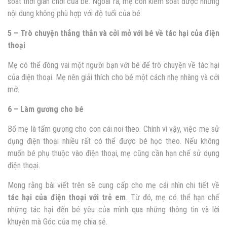
soát thời gian chơi của bé. Ngoài ra, mẹ còn kiểm soát được những
nội dung không phù hợp với độ tuổi của bé.
5 – Trò chuyện thẳng thắn và cởi mở với bé về tác hại của điện
thoại
Mẹ có thể đóng vai một người bạn với bé để trò chuyện về tác hại
của điện thoại. Mẹ nên giải thích cho bé một cách nhẹ nhàng và cởi
mở.
6 – Làm gương cho bé
Bố mẹ là tấm gương cho con cái noi theo. Chính vì vậy, việc mẹ sử
dụng điện thoại nhiều rất có thể được bé học theo. Nếu không
muốn bé phụ thuộc vào điện thoại, mẹ cũng cần hạn chế sử dụng
điện thoại.
Mong rằng bài viết trên sẽ cung cấp cho mẹ cái nhìn chi tiết về
tác hại của điện thoại với trẻ em
. Từ đó, mẹ có thể hạn chế
những tác hại đến bé yêu của mình qua những thông tin và lời
khuyên mà Góc của mẹ chia sẻ.