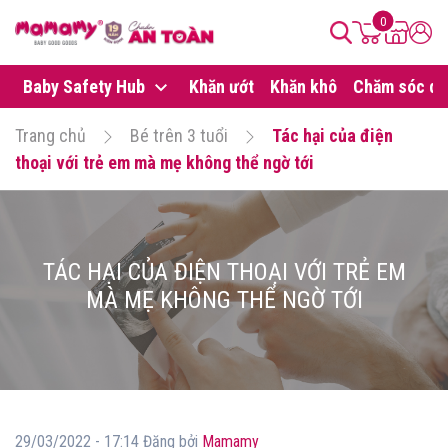
0
Baby Safety Hub
Khăn ướt
Khăn khô
Chăm sóc da
Trang chủ
Bé trên 3 tuổi
Tác hại của điện
thoại với trẻ em mà mẹ không thể ngờ tới
TÁC HẠI CỦA ĐIỆN THOẠI VỚI TRẺ EM
MÀ MẸ KHÔNG THỂ NGỜ TỚI
29/03/2022 - 17:14 Đăng bởi
Mamamy