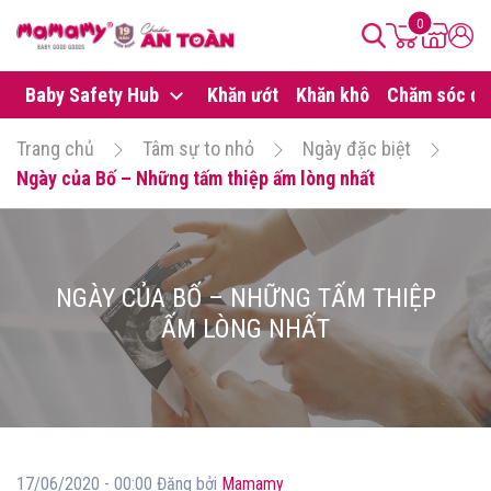
0
Baby Safety Hub
Khăn ướt
Khăn khô
Chăm sóc da
Trang chủ
Tâm sự to nhỏ
Ngày đặc biệt
Ngày của Bố – Những tấm thiệp ấm lòng nhất
NGÀY CỦA BỐ – NHỮNG TẤM THIỆP
ẤM LÒNG NHẤT
17/06/2020 - 00:00 Đăng bởi
Mamamy