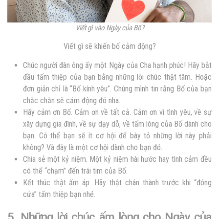
Viết gì vào Ngày của Bố?
Viết gì sẽ khiến bố cảm động?
Chúc người đàn ông ấy một Ngày của Cha hạnh phúc! Hãy bắt
đầu tấm thiệp của bạn bằng những lời chúc thật tâm. Hoặc
đơn giản chỉ là “Bố kính yêu”. Chúng mình tin rằng Bố của bạn
chắc chắn sẽ cảm động đó nha.
Hãy cảm ơn Bố. Cảm ơn về tất cả. Cảm ơn vì tình yêu, về sự
xây dựng gia đình, về sự dạy dỗ, về tấm lòng của Bố dành cho
bạn. Có thể bạn sẽ ít cơ hội để bày tỏ những lời này phải
không? Và đây là một cơ hội dành cho bạn đó.
Chia sẻ một kỷ niệm. Một kỷ niệm hài hước hay tình cảm đều
có thể “chạm” đến trái tim của Bố.
Kết thúc thật ấm áp. Hãy thật chân thành trước khi “đóng
cửa” tấm thiệp bạn nhé.
5. Những lời chúc ấm lòng cho Ngày của