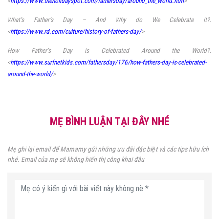
<
https://www.theholidayspot.com/fathersday/around_the_world.htm
>
What’s Father’s Day – And Why do We Celebrate it?.
<
https://www.rd.com/culture/history-of-fathers-day/
>
How Father’s Day is Celebrated Around the World?.
<
https://www.surfnetkids.com/fathersday/176/how-fathers-day-is-celebrated-
around-the-world/
>
MẸ BÌNH LUẬN TẠI ĐÂY NHÉ
Mẹ ghi lại email để Mamamy gửi những ưu đãi đặc biệt và các tips hữu ích
nhé. Email của mẹ sẽ không hiển thị công khai đâu