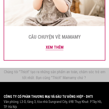
CÂU CHUYỆN VỀ MAMAMY
XEM THÊM
Chúng tôi "Thích" tạo ra những sản phẩm an toàn, chăm sóc trẻ em
tốt nhất. Bạn cũng "Thích" Mamamy chứ ?
CÔNG TY CỔ PHẦN THƯƠNG MẠI VÀ ĐẦU TƯ ĐÔNG HIỆP - DHTI
Văn phòng: L3-D, tầng 3, tòa nhà Sungrand City, 69B Thụy Khuê. P.Tây Hồ,
TP. Hà Nội