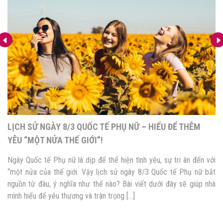
LỊCH SỬ NGÀY 8/3 QUỐC TẾ PHỤ NỮ – HIỂU ĐỂ THÊM
YÊU “MỘT NỬA THẾ GIỚI”!
Ngày Quốc tế Phụ nữ là dịp để thể hiện tình yêu, sự tri ân đến với
“một nửa của thế giới. Vậy lịch sử ngày 8/3 Quốc tế Phụ nữ bắt
nguồn từ đâu, ý nghĩa như thế nào? Bài viết dưới đây sẽ giúp nhà
mình hiểu để yêu thương và trân trọng […]