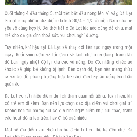
Cuối tháng 4 đầu tháng 5, thời tiết bắt đầu nóng lên. Vì vậy, Đà Lạt
là một rong những địa điểm du lịch 30/4 – 1/5 ở miền Nam cho bé
yêu vô cùng hợp lý. Bởi thời tiết ở Đà Lạt lúc nào cũng dễ chịu, mát
mẻ cho cả gia đình thoả sức vui chơi, nghỉ dưỡng.
Tuy nhiên, khí hậu tại Đà Lạt sẽ thay đổi liên tục ngay trong một
ngày. Buổi sáng sớm và tối, đêm sẽ lạnh như mùa đông, trong khi
đó ban ngày nhiệt độ lại khá cao và nóng. Do đó, những chiếc áo
khoác sẽ giúp bé không bị lạnh. Bên cạnh đó, bạn nên mang thừa
ra vài bộ đồ phòng trường hợp bé chơi đùa hay ăn uống làm bẩn
quần áo.
Đà Lạt có rất nhiều điểm du lịch tham quan nổi tiếng. Tuy nhiên, khi
có trẻ em đi kèm. Bạn nên lựa chọn các địa điểm vui chơi giải trí.
Không nên tới những nơi có địa hình nguy hiểm như núi, thác, tránh
các hoạt động leo trèo, hay đi bộ quá nhiều.
Một số địa điểm vui chơi cho bé ở Đà Lạt có thể kể đến như: Đà