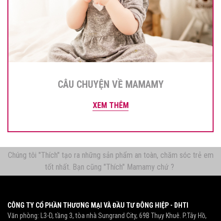
CÂU CHUYỆN VỀ MAMAMY
XEM THÊM
Chúng tôi "Thích" tạo ra những sản phẩm an toàn, chăm sóc trẻ em
tốt nhất. Bạn cũng "Thích" Mamamy chứ ?
CÔNG TY CỔ PHẦN THƯƠNG MẠI VÀ ĐẦU TƯ ĐÔNG HIỆP - DHTI
Văn phòng: L3-D, tầng 3, tòa nhà Sungrand City, 69B Thụy Khuê. P.Tây Hồ,