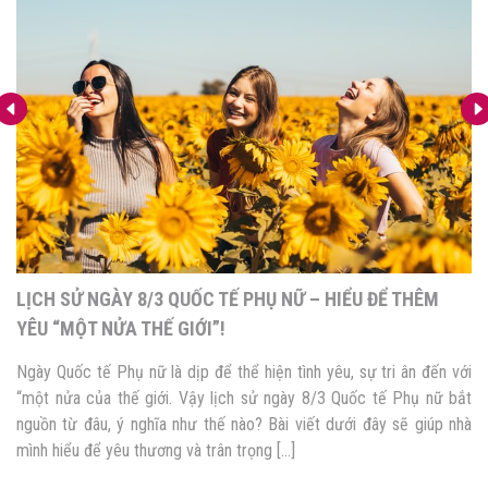
LỊCH SỬ NGÀY 8/3 QUỐC TẾ PHỤ NỮ – HIỂU ĐỂ THÊM
YÊU “MỘT NỬA THẾ GIỚI”!
Ngày Quốc tế Phụ nữ là dịp để thể hiện tình yêu, sự tri ân đến với
“một nửa của thế giới. Vậy lịch sử ngày 8/3 Quốc tế Phụ nữ bắt
nguồn từ đâu, ý nghĩa như thế nào? Bài viết dưới đây sẽ giúp nhà
mình hiểu để yêu thương và trân trọng […]