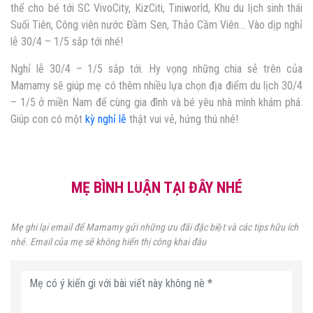
thể cho bé tới SC VivoCity, KizCiti, Tiniworld, Khu du lịch sinh thái
Suối Tiên, Công viên nước Đầm Sen, Thảo Cầm Viên… Vào dịp nghỉ
lễ 30/4 – 1/5 sắp tới nhé!
Nghỉ lễ 30/4 – 1/5 sắp tới. Hy vọng những chia sẻ trên của
Mamamy sẽ giúp mẹ có thêm nhiều lựa chọn địa điểm du lịch 30/4
– 1/5 ở miền Nam để cùng gia đình và bé yêu nhà mình khám phá.
Giúp con có một
kỳ nghỉ lễ
thật vui vẻ, hứng thú nhé!
MẸ BÌNH LUẬN TẠI ĐÂY NHÉ
Mẹ ghi lại email để Mamamy gửi những ưu đãi đặc biệt và các tips hữu ích
nhé. Email của mẹ sẽ không hiển thị công khai đâu