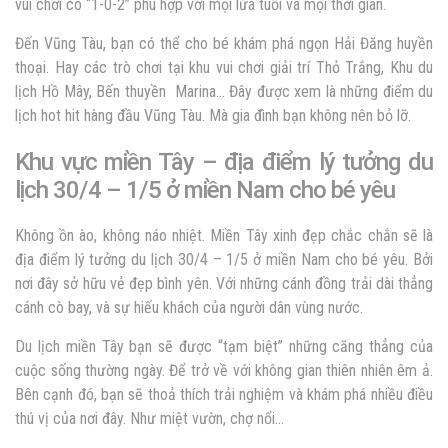
vui chơi có “1-0-2” phù hợp với mọi lứa tuổi và mọi thời gian.
Đến Vũng Tàu, bạn có thể cho bé khám phá ngọn Hải Đăng huyền
thoại. Hay các trò chơi tại khu vui chơi giải trí Thỏ Trắng, Khu du
lịch Hồ Mây, Bến thuyền Marina… Đây được xem là những điểm du
lịch hot hit hàng đầu Vũng Tàu. Mà gia đình bạn không nên bỏ lỡ.
Khu vực miền Tây – địa điểm lý tưởng du
lịch 30/4 – 1/5 ở miền Nam cho bé yêu
Không ồn ào, không náo nhiệt. Miền Tây xinh đẹp chắc chắn sẽ là
địa điểm lý tưởng du lịch 30/4 – 1/5 ở miền Nam cho bé yêu. Bởi
nơi đây sở hữu vẻ đẹp bình yên. Với những cánh đồng trải dài thẳng
cánh cò bay, và sự hiếu khách của người dân vùng nước.
Du lịch miền Tây bạn sẽ được “tạm biệt” những căng thẳng của
cuộc sống thường ngày. Để trở về với không gian thiên nhiên êm ả.
Bên cạnh đó, bạn sẽ thoả thích trải nghiệm và khám phá nhiều điều
thú vị của nơi đây. Như miệt vườn, chợ nổi…