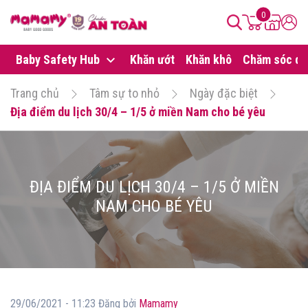
0
Baby Safety Hub
Khăn ướt
Khăn khô
Chăm sóc da
Trang chủ
Tâm sự to nhỏ
Ngày đặc biệt
Địa điểm du lịch 30/4 – 1/5 ở miền Nam cho bé yêu
ĐỊA ĐIỂM DU LỊCH 30/4 – 1/5 Ở MIỀN
NAM CHO BÉ YÊU
29/06/2021 - 11:23 Đăng bởi
Mamamy