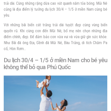
trải dài. Cùng những rặng dừa cao vút quanh năm tỏa bóng. Mũi Né
cũng là địa điểm lý tưởng du lịch 30/4 – 1/5 ở miền Nam cùng bé
yêu.
Với những bãi biển cát trắng trải dài tuyệt đẹp cùng vùng biển
quyến rũ. Khi cùng con đến Mũi Né, bố mẹ nên chọn những địa
điểm chính, đẹp. Để đảm bảo con vừa vui và vừa giữ gìn sức khỏe.
Như Bãi đá ông Địa, Gềnh đá Mũi Né, Bàu Trắng, di tích Chăm Pa
cổ, Hòn Rơm…
Du lịch 30/4 – 1/5 ở miền Nam cho bé yêu
không thể bỏ qua Phú Quốc