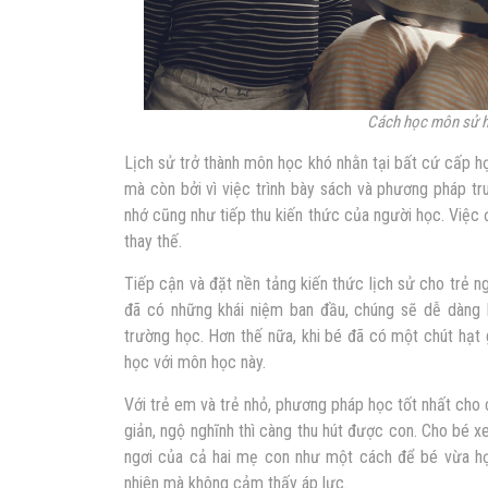
Cách học môn sử h
Lịch sử trở thành môn học khó nhằn tại bất cứ cấp họ
mà còn bởi vì việc trình bày sách và phương pháp t
nhớ cũng như tiếp thu kiến thức của người học. Việc 
thay thế.
Tiếp cận và đặt nền tảng kiến thức lịch sử cho trẻ n
đã có những khái niệm ban đầu, chúng sẽ dễ dàng h
trường học. Hơn thế nữa, khi bé đã có một chút hạt g
học với môn học này.
Với trẻ em và trẻ nhỏ, phương pháp học tốt nhất cho 
giản, ngộ nghĩnh thì càng thu hút được con. Cho bé xe
ngơi của cả hai mẹ con như một cách để bé vừa học
nhiên mà không cảm thấy áp lực.