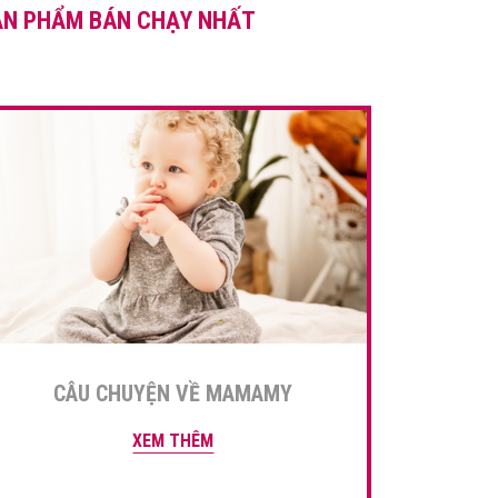
ẢN PHẨM BÁN CHẠY NHẤT
nhé. Đồ tết cho bé năm sẽ rất
nhiều lựa chọn đấy. […]
CÂU CHUYỆN VỀ MAMAMY
XEM THÊM