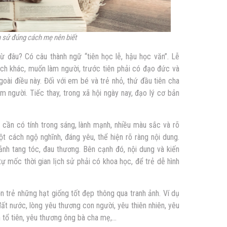
 sử đúng cách mẹ nên biết
 đâu? Có câu thành ngữ “tiên học lễ, hậu học văn”. Lễ
ách khác, muốn làm người, trước tiên phải có đạo đức và
oài điều này. Đối với em bé và trẻ nhỏ, thứ đầu tiên cha
m người. Tiếc thay, trong xã hội ngày nay, đạo lý cơ bản
n cần có tính trong sáng, lành mạnh, nhiều màu sắc và rõ
ột cách ngộ nghĩnh, đáng yêu, thể hiện rõ ràng nội dung.
ảnh tang tóc, đau thương. Bên cạnh đó, nội dung và kiến
ự mốc thời gian lịch sử phải có khoa học, để trẻ dễ hình
trẻ những hạt giống tốt đẹp thông qua tranh ảnh. Ví dụ
ất nước, lòng yêu thương con người, yêu thiên nhiên, yêu
ơn tổ tiên, yêu thương ông bà cha mẹ,…