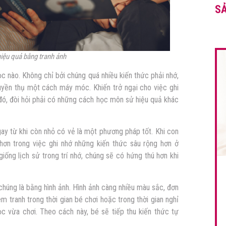
S
iệu quả bằng tranh ảnh
c nào. Không chỉ bởi chúng quá nhiều kiến thức phải nhớ,
ruyền thụ một cách máy móc. Khiến trở ngại cho việc ghi
đó, đòi hỏi phải có những
cách học môn sử hiệu quả
khác
gay từ khi còn nhỏ có vẻ là một phương pháp tốt. Khi con
ơn trong việc ghi nhớ những kiến thức sâu rộng hơn ở
iống lịch sử trong trí nhớ, chúng sẽ có hứng thú hơn khi
chúng là bằng hình ảnh. Hình ảnh càng nhiều màu sắc, đơn
m tranh trong thời gian bé chơi hoặc trong thời gian nghỉ
 vừa chơi. Theo cách này, bé sẽ tiếp thu kiến thức tự