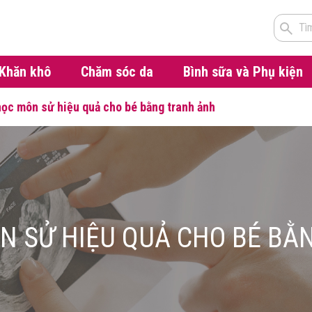
Tì
Khăn khô
Chăm sóc da
Bình sữa và Phụ kiện
ọc môn sử hiệu quả cho bé bằng tranh ảnh
N SỬ HIỆU QUẢ CHO BÉ BẰ