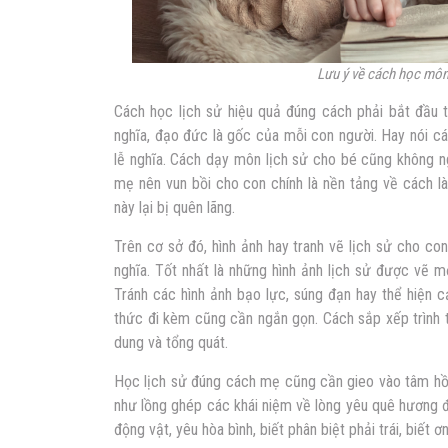
Lưu ý về cách học môn
Cách học lịch sử hiệu quả
đúng cách phải bắt đầu từ
nghĩa, đạo đức là gốc của mỗi con người. Hay nói c
lễ nghĩa. Cách dạy môn lịch sử cho bé cũng không ng
mẹ nên vun bồi cho con chính là nền tảng về cách là
này lại bị quên lãng.
Trên cơ sở đó, hình ảnh hay tranh vẽ lịch sử cho co
nghĩa. Tốt nhất là những hình ảnh lịch sử được vẽ m
Tránh các hình ảnh bạo lực, súng đạn hay thể hiện c
thức đi kèm cũng cần ngắn gọn. Cách sắp xếp trình t
dung và tổng quát.
Học lịch sử đúng cách
mẹ cũng cần gieo vào tâm hồn 
như lồng ghép các khái niệm về lòng yêu quê hương đ
động vật, yêu hòa bình, biết phân biệt phải trái, biết 