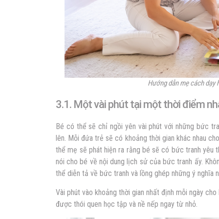
Hướng dẫn mẹ cách dạy 
3.1. Một vài phút tại một thời điểm nh
Bé có thể sẽ chỉ ngồi yên vài phút với những bức tra
lên. Mỗi đứa trẻ sẽ có khoảng thời gian khác nhau c
thể mẹ sẽ phát hiện ra rằng bé sẽ có bức tranh yêu th
nói cho bé về nội dung lịch sử của bức tranh ấy. Khô
thể diễn tả về bức tranh và lồng ghép những ý nghĩa n
Vài phút vào khoảng thời gian nhất định mỗi ngày cho 
được thói quen học tập và nề nếp ngay từ nhỏ.