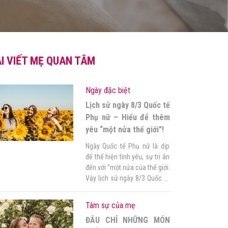
I VIẾT MẸ QUAN TÂM
Ngày đặc biệt
Lịch sử ngày 8/3 Quốc tế
Phụ nữ – Hiểu để thêm
yêu “một nửa thế giới”!
Ngày Quốc tế Phụ nữ là dịp
để thể hiện tình yêu, sự tri ân
đến với “một nửa của thế giới.
Vậy lịch sử ngày 8/3 Quốc tế
Phụ nữ bắt nguồn từ đâu, ý
nghĩa như thế nào? Bài viết
Tâm sự của mẹ
dưới đây sẽ giúp nhà mình
ĐÂU CHỈ NHỮNG MÓN
hiểu để yêu thương và trân