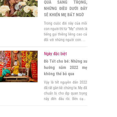
trọng […]
QUÀ SANG TRỌNG,
NHỮNG ĐIỀU DƯỚI ĐÂY
SẼ KHIẾN MẸ BẤT NGỜ
Trong cuộc đời này của mỗi
con người thì từ “Mẹ” chính là
tiếng gọi thiêng liêng cao cả
đối với những người con. Dù
có đi đâu, làm gì và như thế
nào đi nữa. Thì mẹ vẫn luôn
Ngày đặc biệt
dõi bước, chở che, bào vệ và
Đồ Tết cho bé: Những xu
dành tình yêu thương vô hạn
cho những […]
hướng năm 2022 mẹ
không thể bỏ qua
Vậy là tết nguyên đán 2022
đã rất gần kề chúng ta. Mẹ đã
chuẩn bị cho dịp quan trọng
này đến đâu rồi. Bên cạnh
những bánh mứt, hoa đào,
cây quất, thì mẹ cũng đừng
quên quần áo mới cho bé