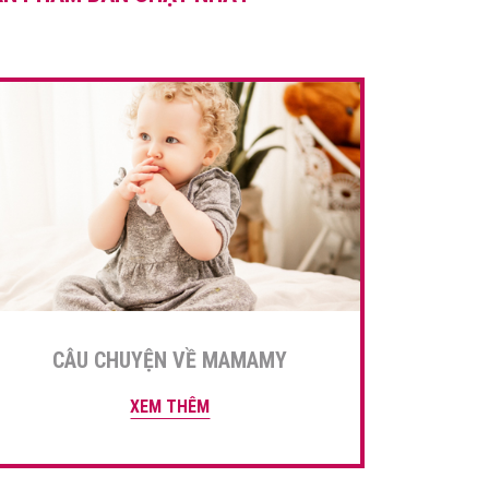
hoạt động thú vị. Sự kiện
quốc tế dành cho […]
CÂU CHUYỆN VỀ MAMAMY
XEM THÊM