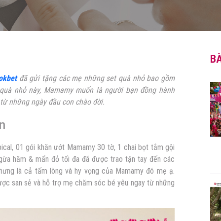
BÀ
okbet
đã gửi tặng các mẹ những set quà nhỏ bao gồm
t quà nhỏ này, Mamamy muốn là người bạn đồng hành
từ những ngày đầu con chào đời.
n
cal, 01 gói khăn ướt Mamamy 30 tờ, 1 chai bọt tắm gội
ừa hăm & mẩn đỏ tối đa đã được trao tận tay đến các
nhưng là cả tấm lòng và hy vọng của Mamamy đó mẹ ạ.
ợc san sẻ và hỗ trợ mẹ chăm sóc bé yêu ngay từ những