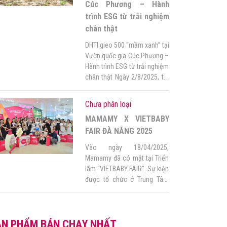
độc […]
Cúc Phương – Hành
trình ESG từ trải nghiệm
chân thật
DHTI gieo 500 “mầm xanh” tại
Vườn quốc gia Cúc Phương –
Hành trình ESG từ trải nghiệm
chân thật Ngày 2/8/2025, tại
Vườn quốc gia Cúc Phương,
hơn 500 cây rừng đã được
Chưa phân loại
cán bộ nhân viên (CBNV)
MAMAMY X VIETBABY
Công ty Cổ phần & Đầu tư
thương mại Đông Hiệp (DHTI)
FAIR ĐÀ NẴNG 2025
trực tiếp trồng, phủ […]
Vào ngày 18/04/2025,
Mamamy đã có mặt tại Triển
lãm “VIETBABY FAIR”. Sự kiện
được tổ chức ở Trung Tâm
Hội Chợ Triển Lãm Đà Nẵng
đã thu hút đông đảo sự quan
tâm của hàng nghìn lượt mẹ
ẢN PHẨM BÁN CHẠY NHẤT
bầu tới tham dự với nhiều