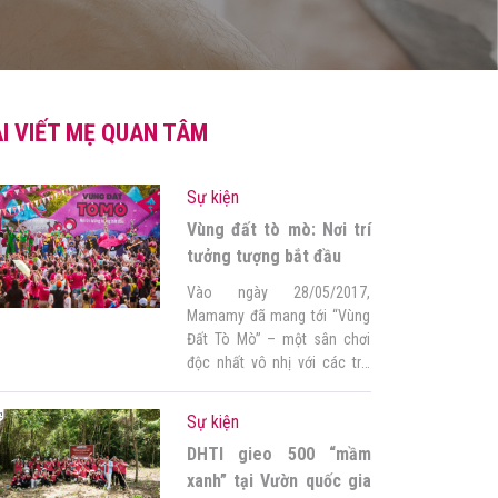
I VIẾT MẸ QUAN TÂM
Sự kiện
Vùng đất tò mò: Nơi trí
tưởng tượng bắt đầu
Vào ngày 28/05/2017,
Mamamy đã mang tới “Vùng
Đất Tò Mò” – một sân chơi
độc nhất vô nhị với các trò
chơi mới lạ, các hoạt động
vui nhộn và những hình ảnh
Sự kiện
đặc sắc, dành riêng cho bố
DHTI gieo 500 “mầm
mẹ và các bé. Đây là lần thứ
2 Mamamy tổ chức sự kiện
xanh” tại Vườn quốc gia