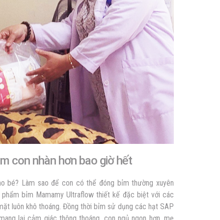
 con nhàn hơn bao giờ hết
cho bé? Làm sao để con có thể đóng bỉm thường xuyên
 phẩm bỉm Mamamy Ultraflow thiết kế đặc biệt với các
ề mặt luôn khô thoáng. Đồng thời bỉm sử dụng các hạt SAP
, mang lại cảm giác thông thoáng, con ngủ ngon hơn, mẹ