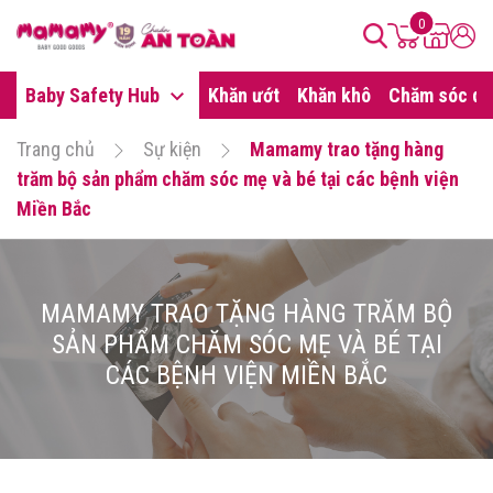
0
Baby Safety Hub
Khăn ướt
Khăn khô
Chăm sóc da
Trang chủ
Sự kiện
Mamamy trao tặng hàng
trăm bộ sản phẩm chăm sóc mẹ và bé tại các bệnh viện
Miền Bắc
MAMAMY TRAO TẶNG HÀNG TRĂM BỘ
SẢN PHẨM CHĂM SÓC MẸ VÀ BÉ TẠI
CÁC BỆNH VIỆN MIỀN BẮC