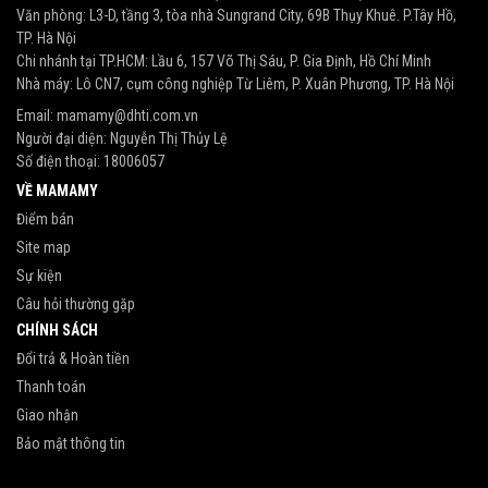
Văn phòng: L3-D, tầng 3, tòa nhà Sungrand City, 69B Thụy Khuê. P.Tây Hồ,
TP. Hà Nội
Chi nhánh tại TP.HCM: Lầu 6, 157 Võ Thị Sáu, P. Gia Định, Hồ Chí Minh
Nhà máy: Lô CN7, cụm công nghiệp Từ Liêm, P. Xuân Phương, TP. Hà Nội
Email:
mamamy@dhti.com.vn
Người đại diện: Nguyễn Thị Thủy Lệ
Số điện thoại:
18006057
VỀ MAMAMY
Điểm bán
Site map
Sự kiện
Câu hỏi thường gặp
CHÍNH SÁCH
Đổi trả & Hoàn tiền
Thanh toán
Giao nhận
Bảo mật thông tin