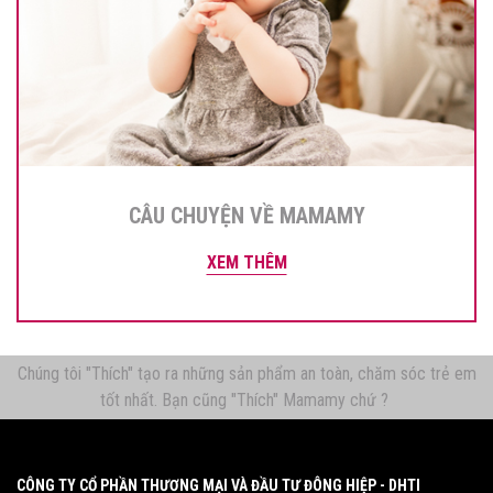
CÂU CHUYỆN VỀ MAMAMY
XEM THÊM
Chúng tôi "Thích" tạo ra những sản phẩm an toàn, chăm sóc trẻ em
tốt nhất. Bạn cũng "Thích" Mamamy chứ ?
CÔNG TY CỔ PHẦN THƯƠNG MẠI VÀ ĐẦU TƯ ĐÔNG HIỆP - DHTI