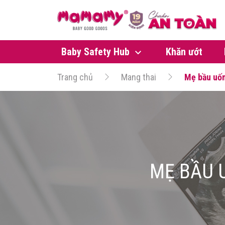
Baby Safety Hub
Khăn ướt
Trang chủ
Mang thai
Mẹ bầu uốn
MẸ BẦU 