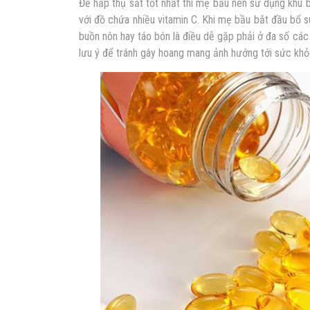
Để hấp thụ sắt tốt nhất thì mẹ bầu nên sử dụng khu
với đồ chứa nhiều vitamin C. Khi mẹ bầu bắt đầu bổ 
buồn nôn hay táo bón là điều dễ gặp phải ở đa số cá
lưu ý để tránh gây hoang mang ảnh hướng tới sức khỏ