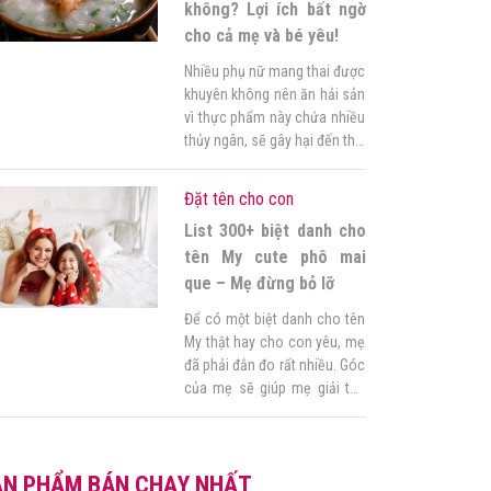
tượng gì? Đau […]
không? Lợi ích bất ngờ
cho cả mẹ và bé yêu!
Nhiều phụ nữ mang thai được
khuyên không nên ăn hải sản
vì thực phẩm này chứa nhiều
thủy ngân, sẽ gây hại đến thai
nhi. Vậy mẹ bầu ăn tôm được
không? Và tôm mang đến
Đặt tên cho con
những lợi ích sức khỏe nào
List 300+ biệt danh cho
cho mẹ bầu? Hãy để Góc của
mẹ giải đáp “tất tần […]
tên My cute phô mai
que – Mẹ đừng bỏ lỡ
Để có một biệt danh cho tên
My thật hay cho con yêu, mẹ
đã phải đắn đo rất nhiều. Góc
của mẹ sẽ giúp mẹ giải tỏa
nỗi băn khoăn đó qua 300+
cách đặt biệt danh cho tên
My siêu cute và không đụng
ẢN PHẨM BÁN CHẠY NHẤT
hàng. Mẹ tham khảo bài viết