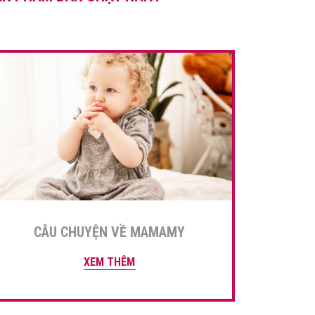
sau đây để […]
CÂU CHUYỆN VỀ MAMAMY
XEM THÊM