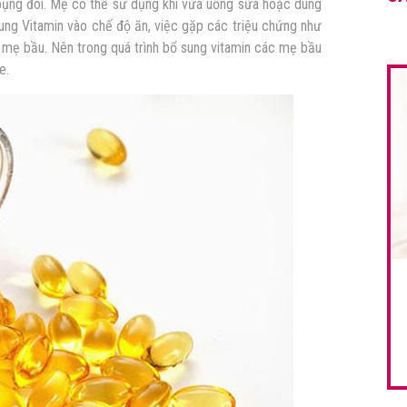
 bụng đói. Mẹ có thể sử dụng khi vừa uống sữa hoặc dùng
sung Vitamin vào chế độ ăn, việc gặp các triệu chứng như
c mẹ bầu. Nên trong quá trình bổ sung vitamin các mẹ bầu
e.