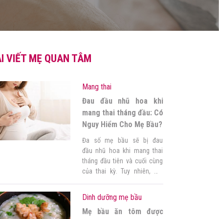
I VIẾT MẸ QUAN TÂM
Mang thai
Đau đầu nhũ hoa khi
mang thai tháng đầu: Có
Nguy Hiểm Cho Mẹ Bầu?
Đa số mẹ bầu sẽ bị đau
đầu nhũ hoa khi mang thai
tháng đầu tiên và cuối cùng
của thai kỳ. Tuy nhiên, mẹ
đừng quá lo lắng về vấn đề
này nhé! Hãy cùng Góc của
Dinh dưỡng mẹ bầu
mẹ đi tìm hiểu kỹ tại sao mẹ
Mẹ bầu ăn tôm được
nhé! 1. Đau nhũ hoa là hiện