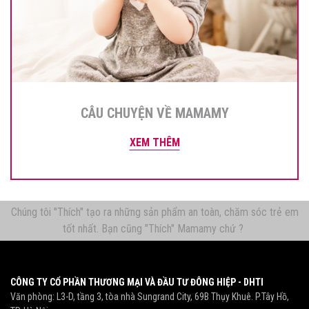
CÂU CHUYỆN VỀ MAMAMY
XEM THÊM
Chúng tôi "Thích" tạo ra những sản phẩm an toàn, chăm sóc trẻ em
tốt nhất. Bạn cũng "Thích" Mamamy chứ ?
CÔNG TY CỔ PHẦN THƯƠNG MẠI VÀ ĐẦU TƯ ĐÔNG HIỆP - DHTI
Văn phòng: L3-D, tầng 3, tòa nhà Sungrand City, 69B Thụy Khuê. P.Tây Hồ,