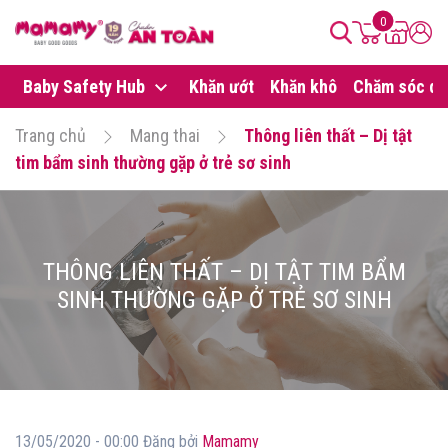
0
Baby Safety Hub
Khăn ướt
Khăn khô
Chăm sóc da
Trang chủ
Mang thai
Thông liên thất – Dị tật
tim bẩm sinh thường gặp ở trẻ sơ sinh
THÔNG LIÊN THẤT – DỊ TẬT TIM BẨM
SINH THƯỜNG GẶP Ở TRẺ SƠ SINH
13/05/2020 - 00:00 Đăng bởi
Mamamy