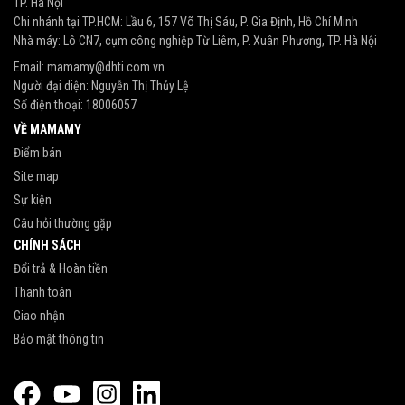
TP. Hà Nội
Chi nhánh tại TP.HCM: Lầu 6, 157 Võ Thị Sáu, P. Gia Định, Hồ Chí Minh
Nhà máy: Lô CN7, cụm công nghiệp Từ Liêm, P. Xuân Phương, TP. Hà Nội
Email:
mamamy@dhti.com.vn
Người đại diện: Nguyễn Thị Thủy Lệ
Số điện thoại:
18006057
VỀ MAMAMY
Điểm bán
Site map
Sự kiện
Câu hỏi thường gặp
CHÍNH SÁCH
Đổi trả & Hoàn tiền
Thanh toán
Giao nhận
Bảo mật thông tin