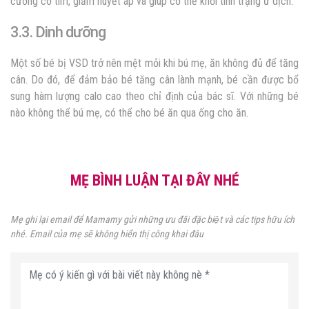
cường cơ tim, giảm huyết áp và giúp cơ thể khỏi tình trạng ứ dịch.
3.3. Dinh dưỡng
Một số bé bị VSD trở nên mệt mỏi khi bú mẹ, ăn không đủ để tăng
cân. Do đó, để đảm bảo bé tăng cân lành mạnh, bé cần được bổ
sung hàm lượng calo cao theo chỉ định của bác sĩ. Với những bé
nào không thể bú mẹ, có thể cho bé ăn qua ống cho ăn.
MẸ BÌNH LUẬN TẠI ĐÂY NHÉ
Mẹ ghi lại email để Mamamy gửi những ưu đãi đặc biệt và các tips hữu ích
nhé. Email của mẹ sẽ không hiển thị công khai đâu