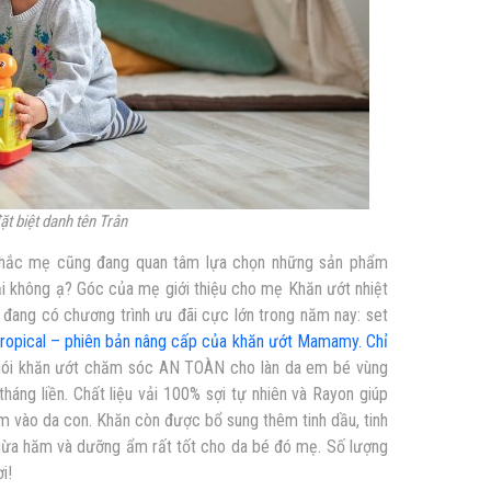
ặt biệt danh tên Trân
ì chắc mẹ cũng đang quan tâm lựa chọn những sản phẩm
hải không ạ? Góc của mẹ giới thiệu cho mẹ Khăn ướt nhiệt
ang có chương trình ưu đãi cực lớn trong năm nay: set
ropical – phiên bản nâng cấp của khăn ướt Mamamy. Chỉ
gói khăn ướt chăm sóc AN TOÀN cho làn da em bé vùng
háng liền. Chất liệu vải 100% sợi tự nhiên và Rayon giúp
 vào da con. Khăn còn được bổ sung thêm tinh dầu, tinh
ngừa hăm và dưỡng ẩm rất tốt cho da bé đó mẹ. Số lượng
i!