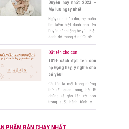
gì vừa gần gũi vừa […]
Duyên hay nhất 2023 –
Mẹ lưu ngay nhé!
Ngày con chào đời, mẹ muốn
tìm kiếm biệt danh cho tên
Duyên dành tặng bé yêu. Biệt
danh đó mang ý nghĩa riêng
mà mẹ muốn gửi gắm đến
con gái, đó là điều vô giá và
Đặt tên cho con
là món quà đầu tiên mà mẹ
101+ cách đặt tên con
dành tặng cho bé. Vậy mẹ
cùng Góc của mẹ […]
họ Đặng hay, ý nghĩa cho
bé yêu!
Cái tên là một trong những
thứ rất quan trọng, bởi lẽ
chúng sẽ gắn liền với con
trong suốt hành trình của
cuộc đời. Vì vậy để tìm một
cái tên thật hay, thật ý nghĩa
cho con yêu là điều không hề
ẢN PHẨM BÁN CHẠY NHẤT
dễ dàng đối với mẹ. Hiểu