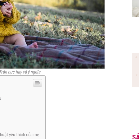
Trân cực hay và ý nghĩa
u
thuật yêu thích của mẹ
S