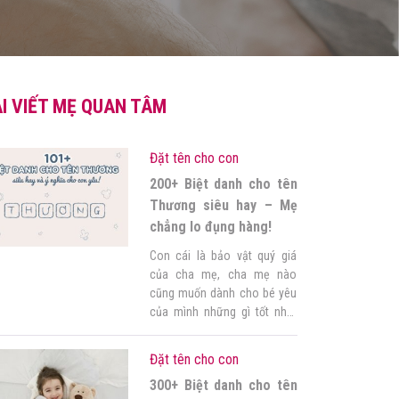
I VIẾT MẸ QUAN TÂM
Đặt tên cho con
200+ Biệt danh cho tên
Thương siêu hay – Mẹ
chẳng lo đụng hàng!
Con cái là bảo vật quý giá
của cha mẹ, cha mẹ nào
cũng muốn dành cho bé yêu
của mình những gì tốt nhất
ngay từ những điều nhỏ nhặt.
Ngay cả tên gọi để âu yếm
Đặt tên cho con
gọi con cũng vậy. Vì thế mẹ
300+ Biệt danh cho tên
luôn mong muốn tìm những