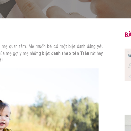
BÀ
ều mẹ quan tâm. Mẹ muốn bé có một biệt danh đáng yêu
ủa mẹ gợi ý mẹ những
biệt danh theo tên Trân
rất hay,
é!