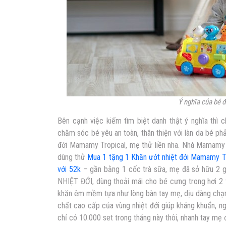
Ý nghĩa của bé đ
Bên cạnh việc kiếm tìm biệt danh thật ý nghĩa th
chăm sóc bé yêu an toàn, thân thiện với làn da bé p
đới Mamamy Tropical, mẹ thử liền nha. Nhà Mamamy đ
dùng thử
Mua 1 tặng 1 Khăn ướt nhiệt đới Mamamy T
với 52k
– gần bằng 1 cốc trà sữa, mẹ đã sở hữu 2 
NHIỆT ĐỚI, dùng thoải mái cho bé cưng trong hơi 2 t
khăn êm mềm tựa như lòng bàn tay mẹ, dịu dàng chạm
chất cao cấp của vùng nhiệt đới giúp kháng khuẩn, 
chỉ có 10.000 set trong tháng này thôi, nhanh tay mẹ ơ