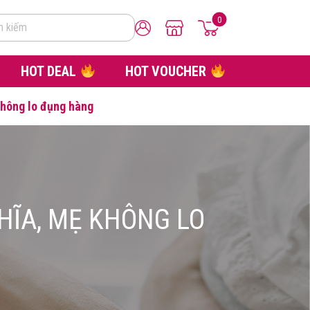
0
m kiếm
HOT DEAL
HOT VOUCHER
không lo đụng hàng
HĨA, MẸ KHÔNG LO