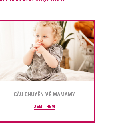
được nỗi lo lắng đó, […]
CÂU CHUYỆN VỀ MAMAMY
XEM THÊM