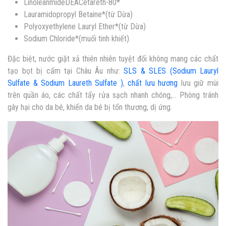
LinoleanmideDEACetareth-80*
Lauramidopropyl Betaine*(từ Dừa)
Polyoxyethylene Lauryl Ether*(từ Dừa)
Sodium Chloride*(muối tinh khiết)
Đặc biệt, nước giặt xả thiên nhiên tuyệt đối không mang các chất
tạo bọt bị cấm tại Châu Âu như:
SLS & SLES (Sodium Lauryl
Sulfate & Sodium Laureth Sulfate )
,
chất lưu hương
lưu giữ mùi
trên quần áo, các chất tẩy rửa sạch nhanh chóng,… Phòng tránh
gây hại cho da bé, khiến da bé bị tổn thương, dị ứng.