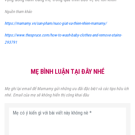
Nguồn tham khảo
https://mamamy.vn/san-pham/nuoc-giat-xa-thien-nhien-mamamy/
https://www.thespruce.com/how-to-wash-baby-clothes-and-remove-stains-
293791
MẸ BÌNH LUẬN TẠI ĐÂY NHÉ
Mẹ ghi lại email để Mamamy gửi những ưu đãi đặc biệt và các tips hữu ích
nhé. Email của mẹ sẽ không hiển thị công khai đâu