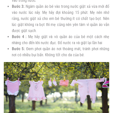
vào trong nước
Bước 3:
Ngâm quần áo bé vào trong nước giặt xả vừa mới đổ
vào nước lúc nãy. Mẹ hãy đợi khoảng 15 phút. Mẹ nên nhớ
rằng, nước giặt xả cho em bé thường ít có chất tạo bọt. Nên
lúc giặt không ra bọt thì mẹ cũng nên yên tâm vì quần áo vẫn
được giặt sạch.
Bước 4 :
Mẹ hãy giặt và vò quần áo của bé một cách nhẹ
nhàng cho đến khi nước đục. Đổ nước ra và giặt lại lần hai
Bước 5:
Đem phơi quần áo nơi thoáng mát, tránh phơi những
nơi có nhiều bụi bẩn. Không tốt cho da của bé.