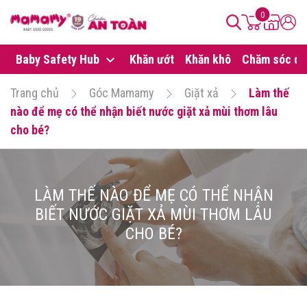
0
Baby Safety Hub
Khăn ướt
Khăn khô
Chăm sóc da
Trang chủ
Góc Mamamy
Giặt xả
Làm thế
nào để mẹ có thể nhận biết nước giặt xả mùi thơm lâu
cho bé?
LÀM THẾ NÀO ĐỂ MẸ CÓ THỂ NHẬN
BIẾT NƯỚC GIẶT XẢ MÙI THƠM LÂU
CHO BÉ?