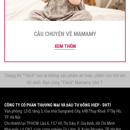
CÂU CHUYỆN VỀ MAMAMY
XEM THÊM
Chúng tôi "Thích" tạo ra những sản phẩm an toàn, chăm sóc trẻ em
tốt nhất. Bạn cũng "Thích" Mamamy chứ ?
CÔNG TY CỔ PHẦN THƯƠNG MẠI VÀ ĐẦU TƯ ĐÔNG HIỆP - DHTI
Văn phòng: L3-D, tầng 3, tòa nhà Sungrand City, 69B Thụy Khuê. P.Tây Hồ,
TP. Hà Nội
Chi nhánh tại TP.HCM: Lầu 6, 157 Võ Thị Sáu, P. Gia Định, Hồ Chí Minh
Nhà máy: Lô CN7, cụm công nghiệp Từ Liêm, P. Xuân Phương, TP. Hà Nội