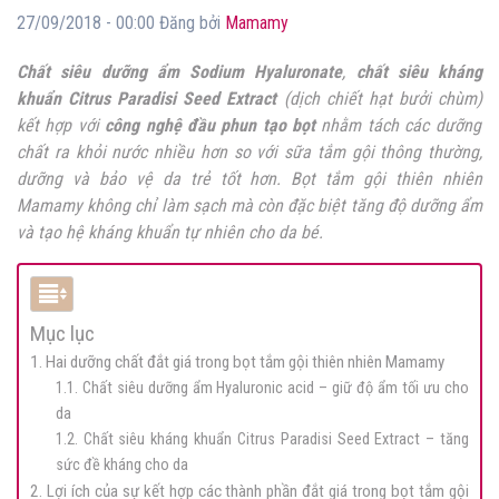
27/09/2018 - 00:00 Đăng bởi
Mamamy
Chất siêu dưỡng ẩm
Sodium Hyaluronate
,
chất siêu kháng
khuẩn
Citrus Paradisi Seed Extract
(dịch chiết hạt bưởi chùm)
kết hợp với
công nghệ đầu phun tạo bọt
nhằm tách các dưỡng
chất ra khỏi nước nhiều hơn so với sữa tắm gội thông thường,
dưỡng và bảo vệ da trẻ tốt hơn
.
Bọt tắm gội thiên nhiên
Mamamy
không chỉ làm sạch mà còn đặc biệt tăng độ dưỡng ẩm
và tạo hệ kháng khuẩn tự nhiên cho da bé.
Mục lục
1. Hai dưỡng chất đắt giá trong bọt tắm gội thiên nhiên Mamamy
1.1. Chất siêu dưỡng ẩm Hyaluronic acid – giữ độ ẩm tối ưu cho
da
1.2. Chất siêu kháng khuẩn Citrus Paradisi Seed Extract – tăng
sức đề kháng cho da
2. Lợi ích của sự kết hợp các thành phần đắt giá trong bọt tắm gội