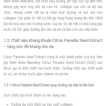
thiên nhiên Mamamy. Bởi chất siêu dưỡng ẩm này cực kỳ lành tính,
không gây kích ứng cho da của trẻ. Collagen tạo cho da độ săn
chắc, nhưng chính HA lại là chất nuôi dưỡng và tạo ẩm cho
collagen. Các phân tử HA có thể gia tăng trọng lượng lên đến 1000
lần khi hoà vào môi trường nước của da. Do đó HA có khả năng giữ
nước rất tốt, giúp dưỡng ẩm cho da bé và làm mờ các nếp nhăn.
1.2. Chất siêu kháng khuẩn Citrus Paradisi Seed Extract
– tăng sức đề kháng cho da
Citrus Paradisi Seed Extract cũng là một thành phần của bọt tắm
gội thiên nhiên Mamamy. Citrus Paradisi Seed Extract (GSE) còn
được gọi là dịch chiết hạt bưởi chùm. Dưỡng chất này chiết xuất
từ vỏ, cùi và hạt bưởi, giàu vitamin và pectin.
1.2.1 Citrus Paradisi Seed Extract giúp dưỡng da, đẩy lùi lão hoá
Dịch chiết hạt bưởi chùm có tác dụng sau:
Dưỡng da, kích thích sự sản xuất collagen