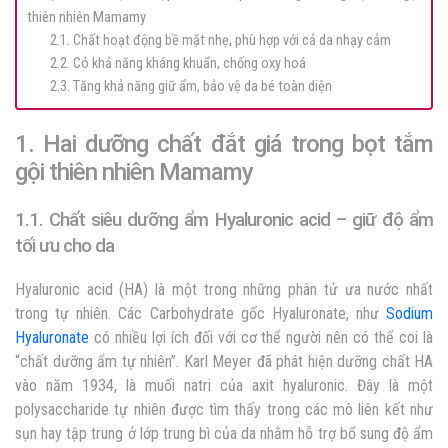
thiên nhiên Mamamy
2.1. Chất hoạt động bề mặt nhẹ, phù hợp với cả da nhạy cảm
2.2. Có khả năng kháng khuẩn, chống oxy hoá
2.3. Tăng khả năng giữ ẩm, bảo vệ da bé toàn diện
1. Hai dưỡng chất đắt giá trong bọt tắm
gội thiên nhiên Mamamy
1.1. Chất siêu dưỡng ẩm Hyaluronic acid – giữ độ ẩm
tối ưu cho da
Hyaluronic acid (HA) là một trong những phân tử ưa nước nhất
trong tự nhiên. Các Carbohydrate gốc Hyaluronate, như
Sodium
Hyaluronate
có nhiều lợi ích đối với cơ thể người nên có thể coi là
“chất dưỡng ẩm tự nhiên”. Karl Meyer đã phát hiện dưỡng chất HA
vào năm 1934, là muối natri của axit hyaluronic. Đây là một
polysaccharide tự nhiên được tìm thấy trong các mô liên kết như
sụn hay tập trung ở lớp trung bì của da nhằm hỗ trợ bổ sung độ ẩm