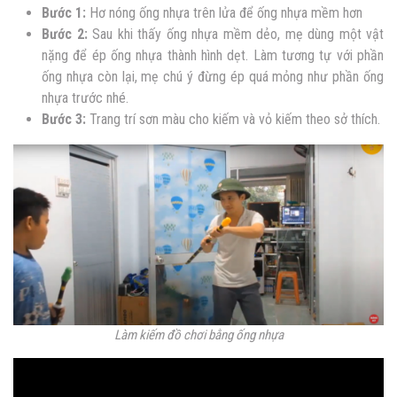
Bước 1:
Hơ nóng ống nhựa trên lửa để ống nhựa mềm hơn
Bước 2:
Sau khi thấy ống nhựa mềm dẻo, mẹ dùng một vật
nặng để ép ống nhựa thành hình dẹt. Làm tương tự với phần
ống nhựa còn lại, mẹ chú ý đừng ép quá mỏng như phần ống
nhựa trước nhé.
Bước 3:
Trang trí sơn màu cho kiếm và vỏ kiếm theo sở thích.
Làm kiếm đồ chơi bằng ống nhựa