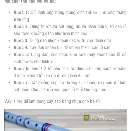
Mẹ chơi thế nào với bé nè:
Bước 1:
Cố định ống bằng băng dính rồi kẻ 1 đường thẳng
trên ống.
Bước 2:
Dùng thước và bút lông, đo và đánh dấu vị trí các lỗ
sáo theo khoảng cách như hình minh hoạ.
Bước 3:
Dùng dao nhọn khoan các vị trí vừa đánh dấu
Bước 4:
Lấy đầu khoan 6 li để khoan thành các lỗ sáo
Bước 5:
Dùng dao, kéo hoặc dũa cưa máy khoét các lỗ có
kích thước như hình vẽ
Bước 6:
Khoét 2 lỗ phụ tính từ đuôi sáo lên, cách khoảng
3.5cm. Khoét lỗ sáo có đường kính 4.5mm
Bước 7:
Cắt miếng xốp có đường kính bằng cây sáo để làm
nút chặn. Cho nút xốp vào cách lỗ thổi khoảng 5cm.
Vậy là mẹ đã làm xong cây sáo bằng nhựa cho bé rồi.