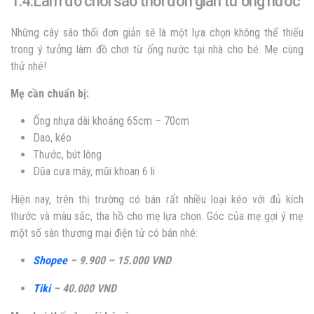
1.4.Làm đồ chơi sáo thổi đơn giản từ ống nước
Những cây sáo thổi đơn giản sẽ là một lựa chọn không thể thiếu
trong ý tưởng làm đồ chơi từ ống nước tại nhà cho bé. Mẹ cùng
thử nhé!
Mẹ cần chuẩn bị:
Ống nhựa dài khoảng 65cm – 70cm
Dao, kéo
Thước, bút lông
Dũa cưa máy, mũi khoan 6 li
Hiện nay, trên thị trường có bán rất nhiều loại kéo với đủ kích
thước và màu sắc, tha hồ cho mẹ lựa chọn. Góc của mẹ gợi ý mẹ
một số sàn thương mại điện tử có bán nhé:
Shopee
– 9.900 – 15.000 VND
Tiki
– 40.000 VND