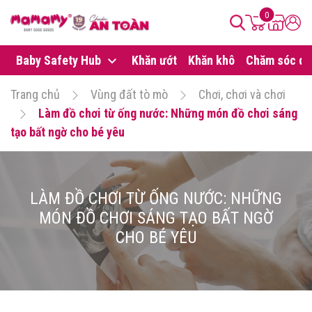
0
Baby Safety Hub
Khăn ướt
Khăn khô
Chăm sóc da
Trang chủ
Vùng đất tò mò
Chơi, chơi và chơi
Làm đồ chơi từ ống nước: Những món đồ chơi sáng
tạo bất ngờ cho bé yêu
LÀM ĐỒ CHƠI TỪ ỐNG NƯỚC: NHỮNG
MÓN ĐỒ CHƠI SÁNG TẠO BẤT NGỜ
CHO BÉ YÊU