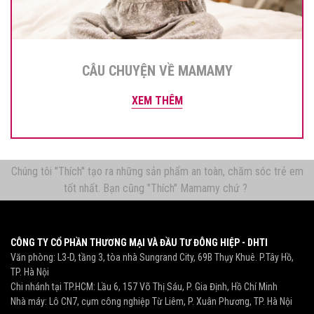
CÂU CHUYỆN VỀ MAMAMY
XEM THÊM
Chúng tôi "Thích" tạo ra những sản phẩm an toàn, chăm sóc trẻ em
tốt nhất. Bạn cũng "Thích" Mamamy chứ ?
CÔNG TY CỔ PHẦN THƯƠNG MẠI VÀ ĐẦU TƯ ĐÔNG HIỆP - DHTI
Văn phòng: L3-D, tầng 3, tòa nhà Sungrand City, 69B Thụy Khuê. P.Tây Hồ,
TP. Hà Nội
Chi nhánh tại TP.HCM: Lầu 6, 157 Võ Thị Sáu, P. Gia Định, Hồ Chí Minh
Nhà máy: Lô CN7, cụm công nghiệp Từ Liêm, P. Xuân Phương, TP. Hà Nội