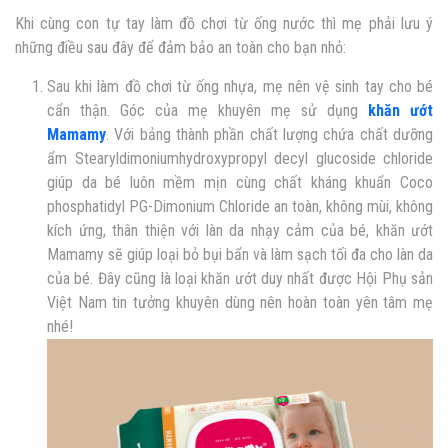
Khi cùng con tự tay làm đồ chơi từ ống nước thì mẹ phải lưu ý
những điều sau đây để đảm bảo an toàn cho bạn nhỏ:
Sau khi làm đồ chơi từ ống nhựa, mẹ nên vệ sinh tay cho bé
cẩn thận. Góc của mẹ khuyên mẹ sử dụng
khăn ướt
Mamamy
. Với bảng thành phần chất lượng chứa chất dưỡng
ẩm Stearyldimoniumhydroxypropyl decyl glucoside chloride
giúp da bé luôn mềm mịn cùng chất kháng khuẩn Coco
phosphatidyl PG-Dimonium Chloride an toàn, không mùi, không
kích ứng, thân thiện với làn da nhạy cảm của bé, khăn ướt
Mamamy sẽ giúp loại bỏ bụi bẩn và làm sạch tối đa cho làn da
của bé. Đây cũng là loại khăn ướt duy nhất được Hội Phụ sản
Việt Nam tin tưởng khuyên dùng nên hoàn toàn yên tâm mẹ
nhé!