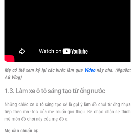
Mẹ có thể xem kỹ lại các bước làm qua
Video
này nha. (Nguồn:
A8 Vlog)
1.3. Làm xe ô tô sáng tạo từ ống nước
Những chiếc xe ô tô sáng tạo sẽ là gợi ý làm đồ chơi từ ống nhựa
tiếp theo mà Góc của mẹ muốn giới thiệu. Bé chắc chắn sẽ thích
mê món đồ chơi này của mẹ đó ạ.
Mẹ cần chuẩn bị: