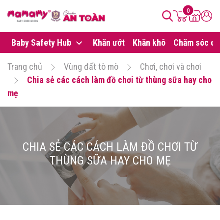
0
Baby Safety Hub
Khăn ướt
Khăn khô
Chăm sóc da
Trang chủ
Vùng đất tò mò
Chơi, chơi và chơi
Chia sẻ các cách làm đồ chơi từ thùng sữa hay cho
mẹ
CHIA SẺ CÁC CÁCH LÀM ĐỒ CHƠI TỪ
THÙNG SỮA HAY CHO MẸ