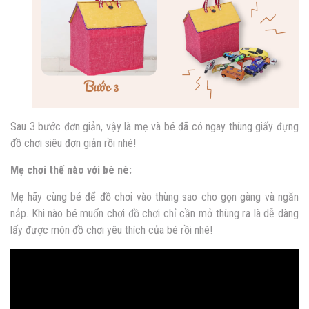
Sau 3 bước đơn giản, vậy là mẹ và bé đã có ngay thùng giấy đựng
đồ chơi siêu đơn giản rồi nhé!
Mẹ chơi thế nào với bé nè:
Mẹ hãy cùng bé để đồ chơi vào thùng sao cho gọn gàng và ngăn
nắp. Khi nào bé muốn chơi đồ chơi chỉ cần mở thùng ra là dễ dàng
lấy được món đồ chơi yêu thích của bé rồi nhé!