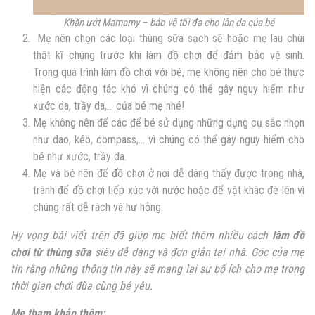
Khăn ướt Mamamy – bảo vệ tối đa cho làn da của bé
Mẹ nên chọn các loại thùng sữa sạch sẽ hoặc mẹ lau chùi
thật kĩ chúng trước khi làm đồ chơi để đảm bảo vệ sinh.
Trong quá trình làm đồ chơi với bé, mẹ không nên cho bé thực
hiện các động tác khó vì chúng có thể gây nguy hiểm như
xước da, trầy da,… của bé mẹ nhé!
Mẹ không nên để các để bé sử dụng những dụng cụ sắc nhọn
như dao, kéo, compass,… vì chúng có thể gây nguy hiểm cho
bé như xước, trầy da.
Mẹ và bé nên để đồ chơi ở nơi dễ dàng thấy được trong nhà,
tránh để đồ chơi tiếp xúc với nước hoặc để vật khác đè lên vì
chúng rất dễ rách và hư hỏng.
Hy vọng bài viết trên đã giúp mẹ biết thêm nhiều cách
làm đồ
chơi từ thùng sữa
siêu dễ dàng và đơn giản tại nhà. Góc của mẹ
tin rằng những thông tin này sẽ mang lại sự bổ ích cho mẹ trong
thời gian chơi đùa cùng bé yêu.
Mẹ tham khảo thêm: