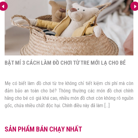
SÁNG TẠO TỪ VÔ VÀN CÁCH LÀM ĐỒ CHƠI BẰNG GIẤY
MÀU CHO BÉ YÊU
Làm đồ chơi bằng giấy màu chắc chắn sẽ tạo được sự thu hút của
bé yêu đó mẹ. Hơn thế nữa, làm đồ chơi cùng bé vừa tăng sự gắn
kết tình cảm giữa mẹ và bé, vừa rèn luyện cho bé khả năng tư duy,
nhận biết màu sắc. Hãy cùng Góc của […]
SẢN PHẨM BÁN CHẠY NHẤT