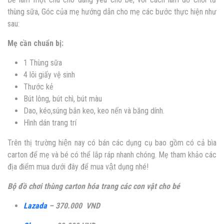
thùng sữa, Góc của mẹ hướng dẫn cho mẹ các bước thực hiện như
sau:
Mẹ cần chuẩn bị:
1 Thùng sữa
4 lõi giấy vệ sinh
Thước kẻ
Bút lông, bút chì, bút màu
Dao, kéo,súng bắn keo, keo nến và băng dính.
Hình dán trang trí
Trên thị trường hiện nay có bán các dụng cụ bao gồm có cả bìa
carton để mẹ và bé có thể lắp ráp nhanh chóng. Mẹ tham khảo các
địa điểm mua dưới đây để mua vật dụng nhé!
Bộ đồ chơi thùng carton hóa trang các con vật cho bé
Lazada
– 370.000 VND