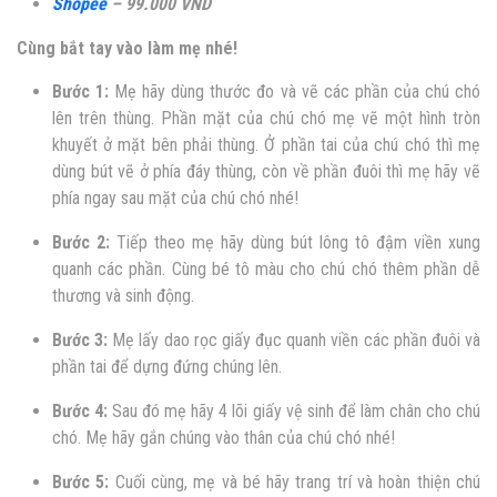
Shopee
– 99.000 VND
Cùng bắt tay vào làm mẹ nhé!
Bước 1:
Mẹ hãy dùng thước đo và vẽ các phần của chú chó
lên trên thùng. Phần mặt của chú chó mẹ vẽ một hình tròn
khuyết ở mặt bên phải thùng. Ở phần tai của chú chó thì mẹ
dùng bút vẽ ở phía đáy thùng, còn về phần đuôi thì mẹ hãy vẽ
phía ngay sau mặt của chú chó nhé!
Bước 2:
Tiếp theo mẹ hãy dùng bút lông tô đậm viền xung
quanh các phần. Cùng bé tô màu cho chú chó thêm phần dễ
thương và sinh động.
Bước 3:
Mẹ lấy dao rọc giấy đục quanh viền các phần đuôi và
phần tai để dựng đứng chúng lên.
Bước 4:
Sau đó mẹ hãy 4 lõi giấy vệ sinh để làm chân cho chú
chó. Mẹ hãy gắn chúng vào thân của chú chó nhé!
Bước 5:
Cuối cùng, mẹ và bé hãy trang trí và hoàn thiện chú