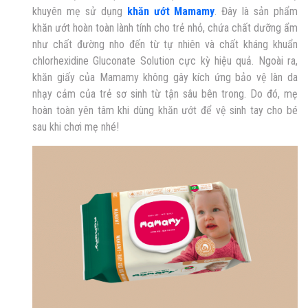
khuyên mẹ sử dụng
khăn ướt Mamamy
. Đây là sản phẩm
khăn ướt hoàn toàn lành tính cho trẻ nhỏ, chứa chất dưỡng ẩm
như chất đường nho đến từ tự nhiên và chất kháng khuẩn
chlorhexidine Gluconate Solution cực kỳ hiệu quả. Ngoài ra,
khăn giấy của Mamamy không gây kích ứng bảo vệ làn da
nhạy cảm của trẻ sơ sinh từ tận sâu bên trong. Do đó, mẹ
hoàn toàn yên tâm khi dùng khăn ướt để vệ sinh tay cho bé
sau khi chơi mẹ nhé!