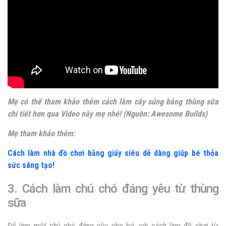
Mẹ có thể tham khảo thêm cách làm cây súng bằng thùng sữa
chi tiết hơn qua
Video
này mẹ nhé! (Nguồn: Awesome Builds)
Mẹ tham khảo thêm:
Cách làm nhà đồ chơi bằng giấy siêu dễ dàng giúp bé thỏa
sức sáng tạo!
3. Cách làm chú chó đáng yêu từ thùng
sữa
Để làm một chú chó đáng yêu cho bé, với cách làm đồ chơi từ