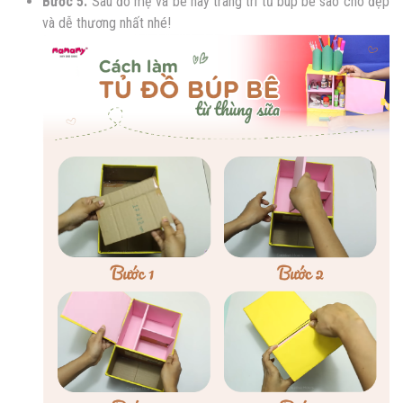
Bước 5:
Sau đó mẹ và bé hãy trang trí tủ búp bê sao cho đẹp
và dễ thương nhất nhé!