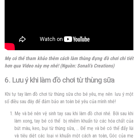
Mẹ có thể tham khảo thêm cách làm thùng đựng đồ chơi chi tiết
hơn qua
Video
này mẹ nhé! (Nguồn: Sonali’s Creations)
6. Lưu ý khi làm đồ chơi từ thùng sữa
Khi tự tay làm đồ chơi từ thùng sữa cho bé yêu, mẹ nên lưu ý một
số điều sau đây để đảm bảo an toàn bé yêu của mình nhé!
Mẹ và bé nên vệ sinh tay sau khi làm đồ chơi nhé. Bởi sau khi
làm xong, tay bé có thể bị nhiễm khuẩn từ các hóa chất của
bút màu, keo, bụi từ thùng sữa, … Để mẹ và bé có thể đẩy lùi
và tiêu diệt các loại vi khuẩn một cách an toàn, Góc của mẹ