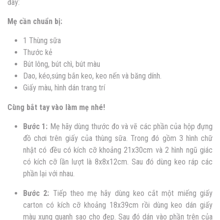
đây:
Mẹ cần chuẩn bị:
1 Thùng sữa
Thước kẻ
Bút lông, bút chì, bút màu
Dao, kéo,súng bắn keo, keo nến và băng dính.
Giấy màu, hình dán trang trí
Cùng bắt tay vào làm mẹ nhé!
Bước 1:
Mẹ hãy dùng thước đo và vẽ các phần của hộp đựng
đồ chơi trên giấy của thùng sữa. Trong đó gồm 3 hình chữ
nhật có đều có kích cỡ khoảng 21x30cm và 2 hình ngũ giác
có kích cỡ lần lượt là 8x8x12cm. Sau đó dùng keo ráp các
phần lại với nhau.
Bước 2:
Tiếp theo mẹ hãy dùng keo cắt một miếng giấy
carton có kích cỡ khoảng 18x39cm rồi dùng keo dán giấy
màu xung quanh sao cho đẹp. Sau đó dán vào phần trên của