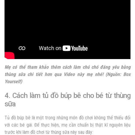
Mẹ có thể tham khảo thêm cách làm chú chó đáng yêu bằng
thùng sữa chi tiết hơn qua
Video
này mẹ nhé! (Nguồn: Box
Yourself)
4. Cách làm tủ đồ búp bê cho bé từ thùng
sữa
Tủ đồ búp bê là một trong những món đồ chơi không thể thiếu đối
với các bé gái. Để thực hiện, mẹ cần chuẩn bị thật kĩ nguyên liệu
trước khi làm đồ chơi từ thùng sữa này sau đây: