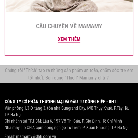
CÂU CHUYỆN VỀ MAMAMY
XEM THÊM
Chúng tôi "Thích" tạo ra những sản phẩm an toàn, chăm sóc trẻ em
tốt nhất. Bạn cũng "Thích" Mamamy chứ ?
CÔNG TY CỔ PHẦN THƯƠNG MẠI VÀ ĐẦU TƯ ĐÔNG HIỆP - DHTI
Văn phòng: L3-D, tầng 3, tòa nhà Sungrand City, 69B Thụy Khuê. P.Tây Hồ,
TP. Hà Nội
Chi nhánh tại TP.HCM: Lầu 6, 157 Võ Thị Sáu, P. Gia Định, Hồ Chí Minh
Nhà máy: Lô CN7, cụm công nghiệp Từ Liêm, P. Xuân Phương, TP. Hà Nội
Email:
mamamy@dhti.com.vn