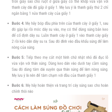
tròn giấy sao cho ruột ở giữa giấy có thể khớp vừa vặn với
thanh cây dài đã gấp ở giấy 1. Mẹ lưu ý là thanh giấy thứ 2 chỉ
ngắn bằng 1 nửa thanh cây của giấy 1
Bước 4:
Mẹ hãy bóp đầu phía trên của thanh cây ở giấy 1, sau
đó gập lại rồi móc dây su vào, mẹ có thể dùng súng bắn keo
để cố định dây su. Luồn thanh cây ở giấy 1 vào thanh cây giấy
2 rồi kéo dãn dây su ra. Sau đó đính vào đầu khẩu súng để làm
nòng của súng.
Bước 5:
Tiếp theo mẹ cắt một hình chữ nhật nhỏ đã đục lỗ
vừa vặn với thân súng. Dùng keo dán vào dưới tay cầm súng.
Sau đó dùng tăm dài xuyên qua thân súng để làm nòng súng.
Mẹ lưu ý là nên để tăm chạm với đầu của thanh giấy 1
Bước 6:
Mẹ hãy hoàn thiện và trang trí cây súng sao cho hoàn
chỉnh thôi nào