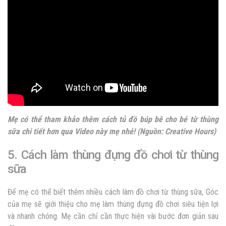
Mẹ có thể tham khảo thêm cách tủ đồ búp bê cho bé từ thùng
sữa chi tiết hơn qua
Video
này mẹ nhé! (Nguồn: Creative Hours)
5. Cách làm thùng đựng đồ chơi từ thùng
sữa
Để mẹ có thể biết thêm nhiều cách làm đồ chơi từ thùng sữa, Góc
của mẹ sẽ giới thiệu cho mẹ làm thùng đựng đồ chơi siêu tiện lợi
và nhanh chóng. Mẹ cần chỉ cần thực hiện vài bước đơn giản sau