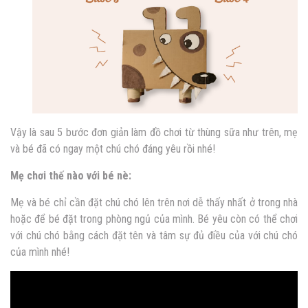
Vậy là sau 5 bước đơn giản làm đồ chơi từ thùng sữa như trên, mẹ
và bé đã có ngay một chú chó đáng yêu rồi nhé!
Mẹ chơi thế nào với bé nè:
Mẹ và bé chỉ cần đặt chú chó lên trên nơi dễ thấy nhất ở trong nhà
hoặc để bé đặt trong phòng ngủ của mình. Bé yêu còn có thể chơi
với chú chó bằng cách đặt tên và tâm sự đủ điều của với chú chó
của mình nhé!