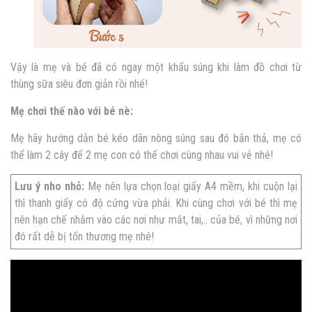
Vậy là mẹ và bé đã có ngay một khẩu súng khi làm đồ chơi từ
thùng sữa siêu đơn giản rồi nhé!
Mẹ chơi thế nào với bé nè:
Mẹ hãy hướng dẫn bé kéo dãn nòng súng sau đó bắn thả, mẹ có
thể làm 2 cây để 2 mẹ con có thể chơi cùng nhau vui vẻ nhé!
Lưu ý nho nhỏ:
Mẹ nên lựa chọn loại giấy A4 mềm, khi cuộn lại
thì thanh giấy có độ cứng vừa phải. Khi cùng chơi với bé thì mẹ
nên hạn chế nhắm vào các nơi như mắt, tai,.. của bé, vì những nơi
đó rất dễ bị tổn thương mẹ nhé!