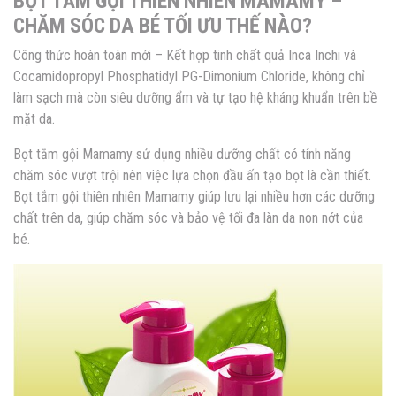
BỌT TẮM GỘI THIÊN NHIÊN MAMAMY –
CHĂM SÓC DA BÉ TỐI ƯU THẾ NÀO?
Công thức hoàn toàn mới – Kết hợp tinh chất quả Inca Inchi và
Cocamidopropyl Phosphatidyl PG-Dimonium Chloride, không chỉ
làm sạch mà còn siêu dưỡng ẩm và tự tạo hệ kháng khuẩn trên bề
mặt da.
Bọt tắm gội Mamamy sử dụng nhiều dưỡng chất có tính năng
chăm sóc vượt trội nên việc lựa chọn đầu ấn tạo bọt là cần thiết.
Bọt tắm gội thiên nhiên Mamamy giúp lưu lại nhiều hơn các dưỡng
chất trên da, giúp chăm sóc và bảo vệ tối đa làn da non nớt của
bé.