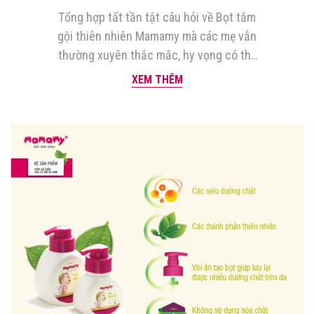
Tổng hợp tất tần tật câu hỏi về Bọt tắm
gội thiên nhiên Mamamy mà các mẹ vẫn
thường xuyên thắc mắc, hy vọng có thể
giúp mẹ yên tâm sử dụng sản phẩm hơn
XEM THÊM
nhé! 1. Lí do Bọt tắm gội thiên nhiên
Mamamy an toàn cho cả trẻ sơ sinh? Đối
với sản […]