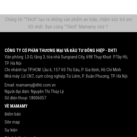
nhiên, dưới dạng dịch lỏng kết hợp với
đầu ấn tạo bọt cơ học. Nhờ đó bọt được
tạo ra ngay […]
Chúng tôi "Thích" tạo ra những sản phẩm an toàn, chăm sóc trẻ em
tốt nhất. Bạn cũng "Thích" Mamamy chứ ?
CÔNG TY CỔ PHẦN THƯƠNG MẠI VÀ ĐẦU TƯ ĐÔNG HIỆP - DHTI
Văn phòng: L3-D, tầng 3, tòa nhà Sungrand City, 69B Thụy Khuê. P.Tây Hồ,
TP. Hà Nội
Chi nhánh tại TP.HCM: Lầu 6, 157 Võ Thị Sáu, P. Gia Định, Hồ Chí Minh
Nhà máy: Lô CN7, cụm công nghiệp Từ Liêm, P. Xuân Phương, TP. Hà Nội
Email:
mamamy@dhti.com.vn
Người đại diện: Nguyễn Thị Thủy Lệ
Số điện thoại:
18006057
VỀ MAMAMY
Điểm bán
Site map
Sự kiện