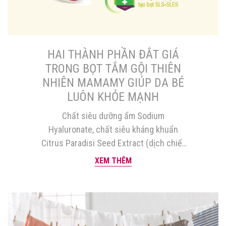
HAI THÀNH PHẦN ĐẮT GIÁ
TRONG BỌT TẮM GỘI THIÊN
NHIÊN MAMAMY GIÚP DA BÉ
LUÔN KHỎE MẠNH
Chất siêu dưỡng ẩm Sodium
Hyaluronate, chất siêu kháng khuẩn
Citrus Paradisi Seed Extract (dịch chiết
hạt bưởi chùm) kết hợp với công nghệ
XEM THÊM
đầu phun tạo bọt nhằm tách các dưỡng
chất ra khỏi nước nhiều hơn so với sữa
tắm gội thông thường, dưỡng và bảo vệ
da trẻ tốt hơn. Bọt tắm […]