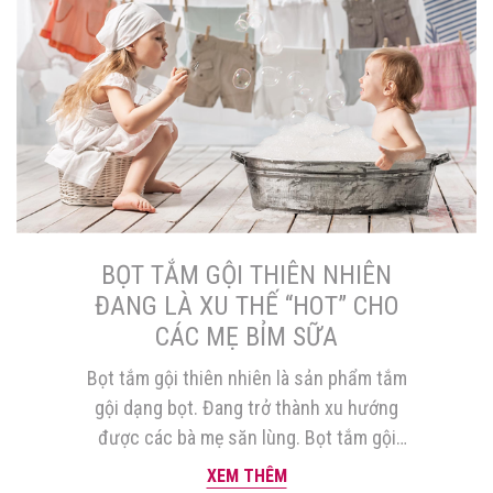
BỌT TẮM GỘI THIÊN NHIÊN
ĐANG LÀ XU THẾ “HOT” CHO
CÁC MẸ BỈM SỮA
Bọt tắm gội thiên nhiên là sản phẩm tắm
gội dạng bọt. Đang trở thành xu hướng
được các bà mẹ săn lùng. Bọt tắm gội
được sản xuất từ các thành phần tự
XEM THÊM