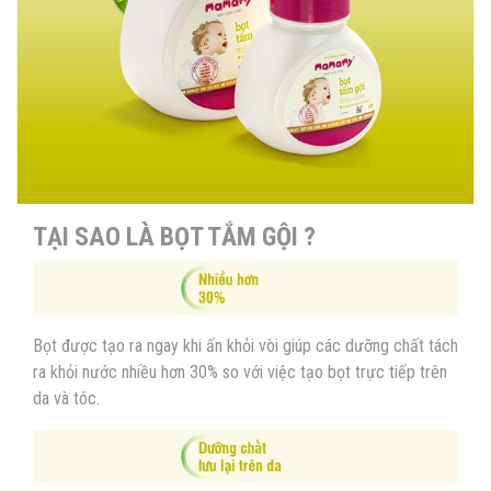
TẠI SAO LÀ BỌT TẮM GỘI ?
Bọt được tạo ra ngay khi ấn khỏi vòi giúp các dưỡng chất tách
ra khỏi nước nhiều hơn 30% so với việc tạo bọt trực tiếp trên
da và tóc.