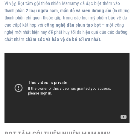
Vì vậy, Bọt tắm gội thiên nhiên Mamamy đã đặc biệt thêm vào
thành phần
2 loại ngừa hăm, mẩn đỏ và siêu dưỡng ẩm
(là những
thành phần chỉ quen thuộc gặp trong các loại mỹ phẩm bảo vệ da
cao cấp) kết hợp với
công nghệ đầu phun tạo bọt
– một công
nghệ mới nhất hiện nay để phát huy tối đa hiệu quả của các dưỡng
chất nhằm
chăm sóc và bảo vệ da bé tối ưu nhất.