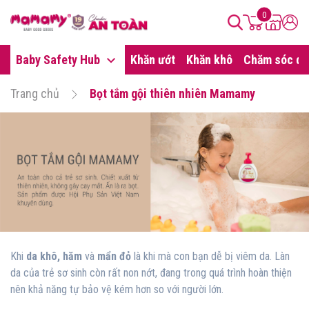
0
Baby Safety Hub
Khăn ướt
Khăn khô
Chăm sóc da
Trang chủ
Bọt tắm gội thiên nhiên Mamamy
Khi
da khô, hăm
và
mẩn đỏ
là khi mà con bạn dễ bị viêm da. Làn
da của trẻ sơ sinh còn rất non nớt, đang trong quá trình hoàn thiện
nên khả năng tự bảo vệ kém hơn so với người lớn.