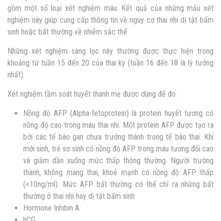
gồm một số loại xét nghiệm máu. Kết quả của những mẫu xét
nghiệm này giúp cung cấp thông tin về nguy cơ thai nhi dị tật bẩm
sinh hoặc bất thường về nhiễm sắc thể.
Những xét nghiệm sàng lọc này thường được thực hiện trong
khoảng từ tuần 15 đến 20 của thai kỳ (tuần 16 đến 18 là lý tưởng
nhất).
Xét nghiệm tầm soát huyết thanh mẹ được dùng để đo:
Nồng độ AFP (Alpha-fetoprotein) là protein huyết tương có
nồng độ cao trong máu thai nhi. Một protein AFP được tạo ra
bởi các tế bào gan chưa trưởng thành trong tế bào thai. Khi
mới sinh, trẻ sơ sinh có nồng độ AFP trong máu tương đối cao
và giảm dần xuống mức thấp thông thường. Người trường
thành, không mang thai, khoẻ mạnh có nồng độ AFP thấp
(<10ng/ml).
Mức AFP bất thường có thể chỉ ra những bất
thường ở thai nhi hay dị tật bẩm sinh
Hormone Inhibin A
hCG