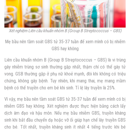
Xét nghiệm Liên cầu khuẩn nhóm B (Group B Streptococcus – GBS)
Mẹ bầu nên tầm soát GBS tử 35-37 tuần để xem mình có bị nhiễm
GBS hay không
Liên cầu khuẩn nhóm B (Group B Streptococcus – GBS) là vi trùng
gây nhiễm trùng sơ sinh thường gặp nhất, thậm chí có thể gây tử
vong. GSB thường gặp ở phụ nữ khoẻ mạnh, đôi khi không có triệu
chứng, không gây bệnh. Tuy nhiên, khi mang thai, mẹ mang mầm
bệnh có thể truyền cho em bé khi sinh. Tỉ lệ lây truyền là 25%.
Vì vậy, mẹ bầu nên tầm soát GBS tử 35-37 tuần để xem mình có bị
nhiễm GBS hay không. Xét nghiệm được thực hiện bằng cách lấy
dịch âm đạo và hậu môn. Nếu mẹ bầu nhiễm GBS, truyền kháng
sinh khi bắt đầu chuyển dạ hoặc vỡ ối giúp hạn chế lây truyền GBS
cho bé. Tốt nhất, truyền kháng sinh ít nhất 4 tiếng trước khi bé