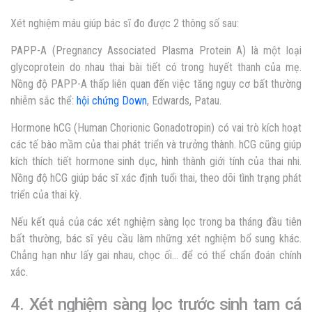
Xét nghiệm máu giúp bác sĩ đo được 2 thông số sau:
PAPP-A (Pregnancy Associated Plasma Protein A) là một loại
glycoprotein do nhau thai bài tiết có trong huyết thanh của mẹ.
Nồng độ PAPP-A thấp liên quan đến việc tăng nguy cơ bất thường
nhiễm sắc thể:
hội chứng Down
, Edwards, Patau.
Hormone hCG (Human Chorionic Gonadotropin) có vai trò kích hoạt
các tế bào mầm của thai phát triển và trưởng thành. hCG cũng giúp
kích thích tiết hormone sinh dục, hình thành giới tính của thai nhi.
Nồng độ hCG giúp bác sĩ xác định tuổi thai, theo dõi tình trạng phát
triển của thai kỳ.
Nếu kết quả của các xét nghiệm sàng lọc trong ba tháng đầu tiên
bất thường, bác sĩ yêu cầu làm những xét nghiệm bổ sung khác.
Chẳng hạn như lấy gai nhau, chọc ối… để có thể chẩn đoán chính
xác.
4. Xét nghiệm sàng lọc trước sinh tam cá