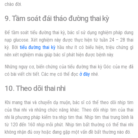
chào đời.
9. Tầm soát đái tháo đường thai kỳ
Để tầm soát tiểu đường thai kỳ, bác sĩ sử dụng nghiệm pháp dung
nạp glucose. Xét nghiệm này được thực hiện từ tuần 24 – 28 thai
kỳ. Bởi
tiểu đường thai kỳ
hầu như ít có biểu hiện, triệu chứng gì
nên xét nghiệm máu giúp bác sĩ phát hiện được bệnh này.
Những nguy cơ, biến chứng của tiểu đường thai kỳ Góc của mẹ đã
có bài viết chi tiết. Các mẹ có thể đọc
ở đây
nhé.
10. Theo dõi thai nhi
Khi mang thai và chuyển dạ muộn, bác sĩ có thể theo dõi nhịp tim
của thai nhi và những chức năng khác. Theo dõi nhịp tim của thai
nhi là phương pháp kiểm tra nhịp tim thai. Nhịp tim thai trung bình là
từ 120 đến 160 nhịp mỗi phút. Nhịp tim bất thường có thể thai nhi
không nhận đủ oxy hoặc đang gặp một vấn đề bất thường nào đó.