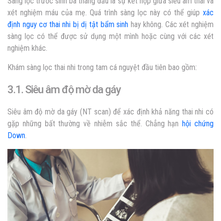
Sàng lọc trước sinh ba tháng đầu là sự kết hợp giữa siêu âm thai và
xét nghiệm máu của mẹ. Quá trình sàng lọc này có thể giúp
xác
định nguy cơ thai nhi bị dị tật bẩm sinh
hay không. Các xét nghiệm
sàng lọc có thể được sử dụng một mình hoặc cùng với các xét
nghiệm khác.
Khám sàng lọc thai nhi trong tam cá nguyệt đầu tiên bao gồm:
3.1. Siêu âm độ mờ da gáy
Siêu âm độ mờ da gáy (NT scan) để xác định khả năng thai nhi có
gặp những bất thường về nhiễm sắc thể. Chẳng hạn
hội chứng
Down
.