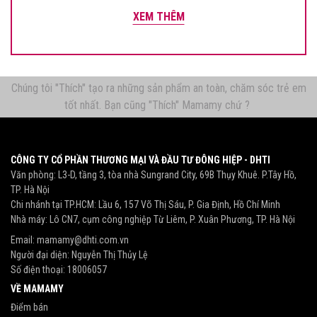
XEM THÊM
Chúng tôi "Thích" tạo ra những sản phẩm an toàn, chăm sóc trẻ em
tốt nhất. Bạn cũng "Thích" Mamamy chứ ?
CÔNG TY CỔ PHẦN THƯƠNG MẠI VÀ ĐẦU TƯ ĐÔNG HIỆP - DHTI
Văn phòng: L3-D, tầng 3, tòa nhà Sungrand City, 69B Thụy Khuê. P.Tây Hồ,
TP. Hà Nội
Chi nhánh tại TP.HCM: Lầu 6, 157 Võ Thị Sáu, P. Gia Định, Hồ Chí Minh
Nhà máy: Lô CN7, cụm công nghiệp Từ Liêm, P. Xuân Phương, TP. Hà Nội
Email:
mamamy@dhti.com.vn
Người đại diện: Nguyễn Thị Thủy Lệ
Số điện thoại:
18006057
VỀ MAMAMY
Điểm bán