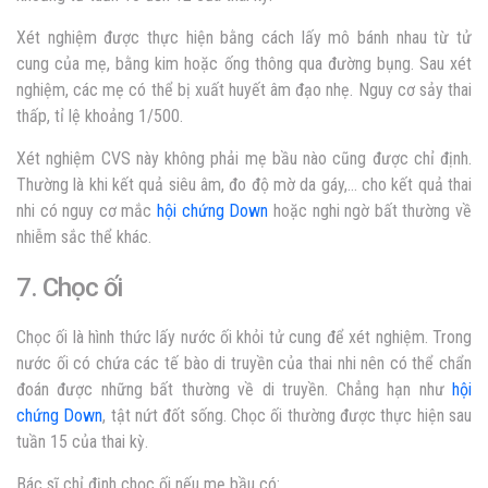
Xét nghiệm được thực hiện bằng cách lấy mô bánh nhau từ tử
cung của mẹ, bằng kim hoặc ống thông qua đường bụng. Sau xét
nghiệm, các mẹ có thể bị xuất huyết âm đạo nhẹ. Nguy cơ sảy thai
thấp, tỉ lệ khoảng 1/500.
Xét nghiệm CVS này không phải mẹ bầu nào cũng được chỉ định.
Thường là khi kết quả siêu âm, đo độ mờ da gáy,… cho kết quả thai
nhi có nguy cơ mắc
hội chứng Down
hoặc nghi ngờ bất thường về
nhiễm sắc thể khác.
7. Chọc ối
Chọc ối là hình thức lấy nước ối khỏi tử cung để xét nghiệm. Trong
nước ối có chứa các tế bào di truyền của thai nhi nên có thể chẩn
đoán được những bất thường về di truyền. Chẳng hạn như
hội
chứng Down
, tật nứt đốt sống. Chọc ối thường được thực hiện sau
tuần 15 của thai kỳ.
Bác sĩ chỉ định chọc ối nếu mẹ bầu có: