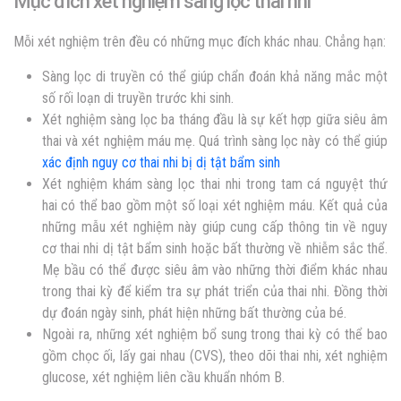
Mục đích xét nghiệm sàng lọc thai nhi
Mỗi xét nghiệm trên đều có những mục đích khác nhau. Chẳng hạn:
Sàng lọc di truyền có thể giúp chẩn đoán khả năng mắc một
số rối loạn di truyền trước khi sinh.
Xét nghiệm sàng lọc ba tháng đầu là sự kết hợp giữa siêu âm
thai và xét nghiệm máu mẹ. Quá trình sàng lọc này có thể giúp
xác định nguy cơ thai nhi bị dị tật bẩm sinh
Xét nghiệm khám sàng lọc thai nhi trong tam cá nguyệt thứ
hai có thể bao gồm một số loại xét nghiệm máu. Kết quả của
những mẫu xét nghiệm này giúp cung cấp thông tin về nguy
cơ thai nhi dị tật bẩm sinh hoặc bất thường về nhiễm sắc thể.
Mẹ bầu có thể được siêu âm vào những thời điểm khác nhau
trong thai kỳ để kiểm tra sự phát triển của thai nhi. Đồng thời
dự đoán ngày sinh, phát hiện những bất thường của bé.
Ngoài ra, những xét nghiệm bổ sung trong thai kỳ có thể bao
gồm chọc ối, lấy gai nhau (CVS), theo dõi thai nhi, xét nghiệm
glucose, xét nghiệm liên cầu khuẩn nhóm B.