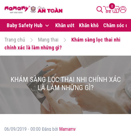
0
Baby Safety Hub
Khăn ướt
Khăn khô
Chăm sóc da
Trang chủ
Mang thai
Khám sàng lọc thai nhi
chính xác là làm những gì?
KHÁM SÀNG LỌC THAI NHI CHÍNH XÁC
LÀ LÀM NHỮNG GÌ?
06/09/2019 - 00:00 Đăng bởi
Mamamy