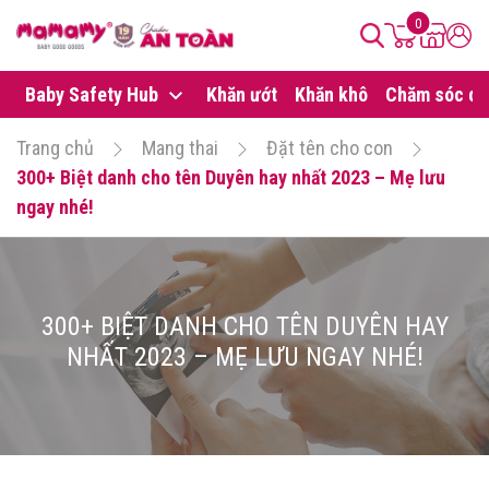
0
Baby Safety Hub
Khăn ướt
Khăn khô
Chăm sóc da
Trang chủ
Mang thai
Đặt tên cho con
300+ Biệt danh cho tên Duyên hay nhất 2023 – Mẹ lưu
ngay nhé!
300+ BIỆT DANH CHO TÊN DUYÊN HAY
NHẤT 2023 – MẸ LƯU NGAY NHÉ!