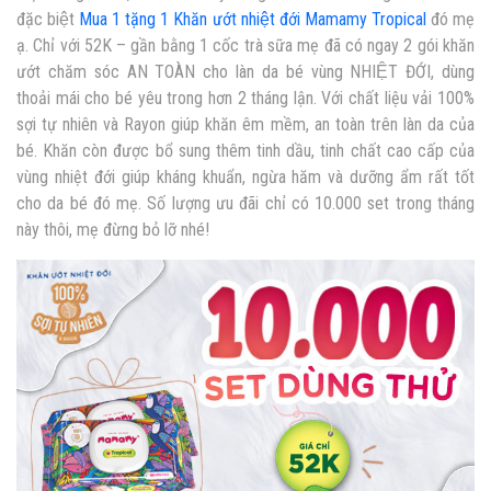
đặc biệt
Mua 1 tặng 1 Khăn ướt nhiệt đới Mamamy Tropical
đó mẹ
ạ. Chỉ với 52K – gần bằng 1 cốc trà sữa mẹ đã có ngay 2 gói khăn
ướt chăm sóc AN TOÀN cho làn da bé vùng NHIỆT ĐỚI, dùng
thoải mái cho bé yêu trong hơn 2 tháng lận. Với chất liệu vải 100%
sợi tự nhiên và Rayon giúp khăn êm mềm, an toàn trên làn da của
bé. Khăn còn được bổ sung thêm tinh dầu, tinh chất cao cấp của
vùng nhiệt đới giúp kháng khuẩn, ngừa hăm và dưỡng ẩm rất tốt
cho da bé đó mẹ. Số lượng ưu đãi chỉ có 10.000 set trong tháng
này thôi, mẹ đừng bỏ lỡ nhé!