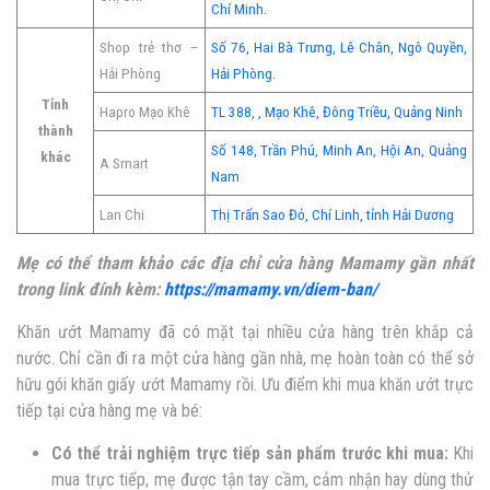
Chí Minh.
Shop trẻ thơ –
Số 76, Hai Bà Trưng, Lê Chân, Ngô Quyền,
Hải Phòng
Hải Phòng.
Tỉnh
Hapro Mạo Khê
TL 388, , Mạo Khê, Đông Triều, Quảng Ninh
thành
Số 148, Trần Phú, Minh An, Hội An, Quảng
khác
A Smart
Nam
Lan Chi
Thị Trấn Sao Đỏ, Chí Linh, tỉnh Hải Dương
Mẹ có thể tham khảo các địa chỉ cửa hàng Mamamy gần nhất
trong link đính kèm:
https://mamamy.vn/diem-ban/
Khăn ướt Mamamy đã có mặt tại nhiều cửa hàng trên khắp cả
nước. Chỉ cần đi ra một cửa hàng gần nhà, mẹ hoàn toàn có thể sở
hữu gói khăn giấy ướt Mamamy rồi. Ưu điểm khi mua khăn ướt trực
tiếp tại cửa hàng mẹ và bé:
Có thể trải nghiệm trực tiếp sản phẩm trước khi mua:
Khi
mua trực tiếp, mẹ được tận tay cầm, cảm nhận hay dùng thử