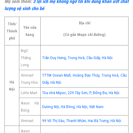
Mẹ xem thêm:
3 lợi ích mẹ không ngờ tới khi dùng khăn ướt chất
lượng vệ sinh cho bé
Địa chỉ
Tỉnh/
Tên cửa
Thành
hàng
(Có gắn Maps chỉ đường)
phố
BigC
Thăng
Trần Duy Hưng, Trung Hoà, Cầu Giấy, Hà Nội.
Long
Vinmart
TTTM Ocean Mall, Hoàng Đạo Thúy, Trung Hoà, Cầu
Hà
Trung Hòa
Giấy, Hà Nội.
Nội
Lotte Mart
Tòa nhà Mipec, 229 Tây Sơn, P, Đống Đa, Hà Nội.
Aeon Hà
Dương Nội, Hà Đông, Hà Nội, Việt Nam
Đông
Vinmart
99 Võ Thị Sáu, Thanh Nhàn, Hai Bà Trưng, Hà Nội.
Aeon