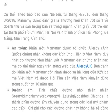
đa.
Cụ thể: Theo báo cáo của Nielsen, từ tháng 4/2016 đến tháng
3/2018, Mamamy được đánh giá là Thương hiệu khăn ướt số 1 về
doanh thu và sản lượng bán ra trong ngành Khăn giấy ướt trẻ em
tại thành phố Hồ Chí Minh, Hà Nội và 4 thành phố lớn Hải Phòng, Đà
Nẵng, Nha Trang, Cần Thơ.
An toàn:
Khăn ướt Mamamy được tổ chức Allergy (Anh
Quốc) chứng nhận không gây kích ứng. Hiện ở Việt Nam, duy
nhất có thương hiệu khăn ướt Mamamy đạt chứng nhận này,
mẹ có thể thấy ngay trên trang web của
AllergyUK
. Bên cạnh
đó, khăn ướt Mamamy còn nhận được sự hài lòng của 92% bà
mẹ Việt Nam và được Hội Phụ sản Việt Nam khuyên dùng
trong suốt hơn 10 năm qua.
Dưỡng ẩm:
Tinh chất đường nho thiên nhiên
Stearyldimoniumhydroxypropyl, Laurylglycosides Chloride là
thành phần dưỡng ẩm chuyên dụng trong các loại mỹ phẩm
cao cấp. Chi phí cho các dưỡng chất này không hề rẻ đồng