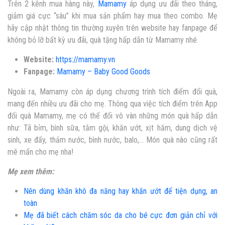
Trên 2 kênh mua hàng này,
Mamamy
áp dụng ưu đãi theo tháng,
giảm giá cực “sâu” khi mua sản phẩm hay mua theo combo.
Mẹ
hãy cập nhật thông tin thường xuyên trên website
hay fanpage
để
không bỏ lỡ bất kỳ ưu đãi, quà tặng hấp dẫn từ Mamamy nhé.
Website:
https://mamamy.
vn
Fanpage:
Mamamy – Baby Good Goods
Ngoài ra, Mamamy còn áp dụng chương trình tích điểm đổi quà,
mang đến nhiều ưu đãi cho mẹ. Thông qua việc tích điểm trên App
đổi quà Mamamy, mẹ có thể đổi vô vàn những món quà hấp dẫn
như: Tã bỉm, bình sữa, tắm gội, khăn ướt, xịt hăm, dung dịch vệ
sinh, xe đẩy, thảm nước, bình nước, balo,… Món quà nào cũng rất
mê mẩn cho mẹ nha!
Mẹ xem thêm:
Nên dùng khăn khô đa năng hay khăn ướt để tiện dụng, an
toàn
Mẹ đã biết cách chăm sóc da cho bé cực đơn giản chỉ với