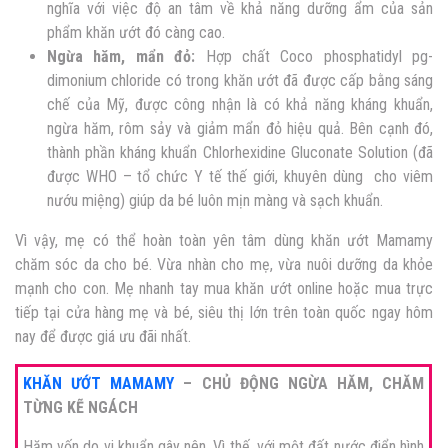
nghĩa với việc độ an tâm về khả năng dưỡng ẩm của sản
phẩm khăn ướt đó càng cao.
Ngừa hăm, mẩn đỏ:
Hợp chất
Coco phosphatidyl pg-
dimonium chloride có trong khăn ướt đã được cấp bằng sáng
chế của Mỹ, được công nhận là có khả năng kháng khuẩn,
ngừa hăm, rôm sảy
và giảm mẩn đỏ hiệu quả. Bên cạnh đó,
thành phần kháng khuẩn Chlorhexidine Gluconate Solution (đã
được WHO – tổ chức Y tế thế giới, khuyên dùng cho viêm
nướu miệng) giúp da bé luôn mịn màng và sạch khuẩn.
Vì vậy, mẹ có thể hoàn toàn yên tâm dùng khăn ướt Mamamy
chăm sóc da cho bé. Vừa nhàn cho mẹ, vừa nuôi dưỡng da khỏe
mạnh cho con. Mẹ nhanh tay mua khăn ướt online hoặc mua trực
tiếp tại cửa hàng mẹ và bé, siêu thị lớn trên toàn quốc ngay hôm
nay để được giá ưu đãi nhất.
KHĂN ƯỚT MAMAMY
– CHỦ ĐỘNG NGỪA HĂM, CHĂM
TỪNG KẼ NGÁCH
Hăm vốn do vi khuẩn gây nên. Vì thế, với một đất nước điển hình