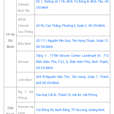
Số 1, Đường số 17A, Bình Trị Đông B, Bình Tân, Hồ
Citimart
Chí Minh
Bình Tân
AEON
Citimart
Số 96, Cao Thắng, Phường 4, Quận 3, Hồ Chí Minh.
Cao Thắng
TP Hồ
Chí
Số 171, Nguyễn Văn Quá, Tân Hưng Thuận, Quận 12,
Bibo Mart
Minh
Hồ Chí Minh
Tầng 1 , TTTM Vincom Center Landmark 81, 772
Vinmart
Điện Biên Phủ, P.22, Q, Điện Biên Phủ, Bình Thạnh,
Hồ Chí Minh.
469 Đ.Nguyễn Hữu Thọ, Tân Hưng, Quận 7, Thành
Lotte Mart
phố Hồ Chí Minh.
Big C Hải
Sân bay Cát Bi, Thành Tô, Hải An, Hải Phòng
Phòng
Vinmart Hạ
Tỉnh
Cột Đồng Hồ, Bạch Đằng, TP Hạ Long, Quảng Ninh
Long