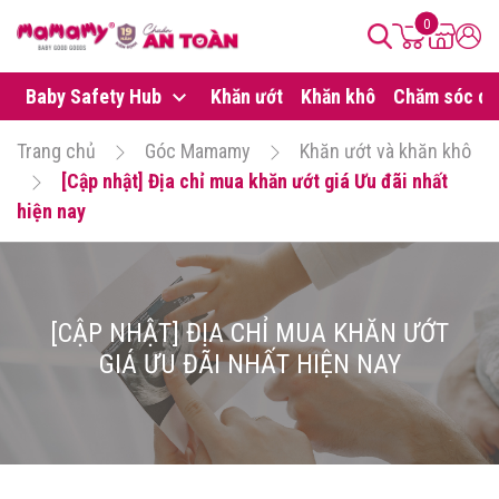
0
Baby Safety Hub
Khăn ướt
Khăn khô
Chăm sóc da
Trang chủ
Góc Mamamy
Khăn ướt và khăn khô
[Cập nhật] Địa chỉ mua khăn ướt giá Ưu đãi nhất
hiện nay
[CẬP NHẬT] ĐỊA CHỈ MUA KHĂN ƯỚT
GIÁ ƯU ĐÃI NHẤT HIỆN NAY