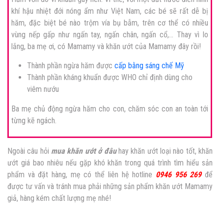
khí hậu nhiệt đới nóng ẩm như Việt Nam, các bé sẽ rất dễ bị
hăm, đặc biệt bé nào trộm vía bụ bẫm, trên cơ thể có nhiều
vùng nếp gấp như ngấn tay, ngấn chân, ngấn cổ,… Thay vì lo
lắng, ba mẹ ơi, có Mamamy và khăn ướt của Mamamy đây rồi!
Thành phần ngừa hăm được
cấp bằng sáng chế Mỹ
Thành phần kháng khuẩn được WHO chỉ định dùng cho
viêm nướu
Ba mẹ chủ động ngừa hăm cho con, chăm sóc con an toàn tới
từng kẽ ngách.
Ngoài câu hỏi
mua khăn ướt ở đâu
hay khăn ướt loại nào tốt, khăn
ướt giá bao nhiêu
nếu gặp khó khăn trong quá trình tìm hiểu sản
phẩm và đặt hàng, mẹ có thể liên hệ hotline
0946 956 269
để
được tư vấn và tránh mua phải những sản phẩm khăn ướt Mamamy
giả, hàng kém chất lượng mẹ nhé!