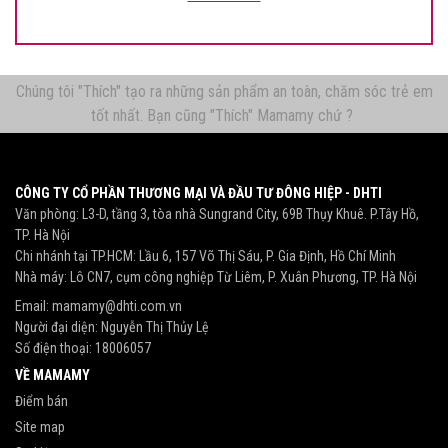
Chúng tôi "Thích" tạo ra những sản phẩm an toàn, chăm sóc trẻ em
tốt nhất. Bạn cũng "Thích" Mamamy chứ ?
CÔNG TY CỔ PHẦN THƯƠNG MẠI VÀ ĐẦU TƯ ĐÔNG HIỆP - DHTI
Văn phòng: L3-D, tầng 3, tòa nhà Sungrand City, 69B Thụy Khuê. P.Tây Hồ,
TP. Hà Nội
Chi nhánh tại TP.HCM: Lầu 6, 157 Võ Thị Sáu, P. Gia Định, Hồ Chí Minh
Nhà máy: Lô CN7, cụm công nghiệp Từ Liêm, P. Xuân Phương, TP. Hà Nội
Email:
mamamy@dhti.com.vn
Người đại diện: Nguyễn Thị Thủy Lệ
Số điện thoại:
18006057
VỀ MAMAMY
Điểm bán
Site map