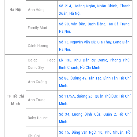
Số 214, Hoàng Ngân, Nhân Chính, Thanh
Hà Nội
Anh Hùng
Xuân, Hà Nội.
Số 98, Vân Đồn, Bạch Đằng, Hai Bà Trưng,
Family Mart
Hà Nội.
Số 15, Nguyễn Văn Cừ, Gia Thụy, Long Biên,
Cảnh Hương
Hà Nội.
Co.op Food
Lô 13B, Khu Dân cư Conic, Phong Phú,
Conic Sky
Bình Chánh, Hồ Chí Minh
Số 86, Đường 49, Tân Tạo, Bình Tân, Hồ Chí
Anh Cường
Minh.
TP Hồ Chí
Số 11/5A, đường 26, Quận Thủ Đức, Hồ Chí
Anh Trung
Minh
Minh.
Số 34, Lương Định Của, Quận 2, Hồ Chí
Baby House
Minh.
Số 15, Đặng Văn Ngữ, 10, Phú Nhuận, Hồ
Chị Chi