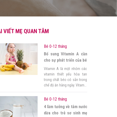
I VIẾT MẸ QUAN TÂM
Bé 0-12 tháng
Bổ sung Vitamin A cần
cho sự phát triển của bé
Vitamin A là một nhóm các
vitamin thiết yếu hòa tan
trong chất béo có sẵn trong
chế độ ăn hàng ngày. Vitamin
A cho bé là một trong những
nguyên tố được nhiều bậc
Bé 0-12 tháng
cha mẹ quan tâm và đảm
4 lầm tưởng về tắm nước
bảo cho con mình có đủ
lượng vitamin cần thiết. Điều
dừa cho trẻ sơ sinh mẹ