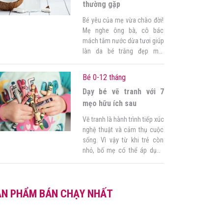
quan trọng là […]
thường gặp
Bé yêu của mẹ vừa chào đời!
Mẹ nghe ông bà, cô bác
mách tắm nước dừa tươi giúp
làn da bé trắng đẹp mịn
màng, tuần hoàn máu tốt,
tăng cường đề kháng. Tuy
Bé 0-12 tháng
nhiên do chưa có nhiều kinh
Dạy bé vẽ tranh với 7
nghiệm nên mẹ còn băn
khoăn, sợ làm không đúng
mẹo hữu ích sau
ảnh hưởng đến bé. […]
Vẽ tranh là hành trình tiếp xúc
nghệ thuật và cảm thụ cuộc
sống. Vì vậy từ khi trẻ còn
nhỏ, bố mẹ có thể áp dụng
một số cách đơn giản dưới
đây để dạy bé vẽ, từ đó ươm
mầm năng lực sáng tạo cho
ẢN PHẨM BÁN CHẠY NHẤT
bé. Nhiều người nói bộ môn
vẽ thì […]