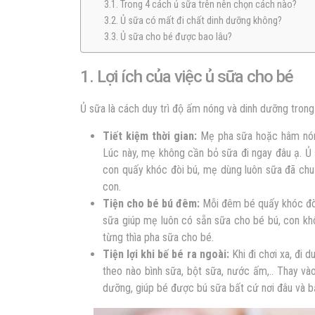
3.1. Trong 4 cách ủ sữa trên nên chọn cách nào?
3.2. Ủ sữa có mất đi chất dinh dưỡng không?
3.3. Ủ sữa cho bé được bao lâu?
1. Lợi ích của việc ủ sữa cho bé
Ủ sữa là cách duy trì độ ấm nóng và dinh dưỡng trong 
Tiết kiệm thời gian:
Mẹ pha sữa hoặc hâm nón
Lúc này, mẹ không cần bỏ sữa đi ngay đâu ạ. Ủ 
con quấy khóc đòi bú, mẹ dùng luôn sữa đã ch
con.
Tiện cho bé bú đêm:
Mỗi đêm bé quấy khóc đò
sữa giúp mẹ luôn có sẵn sữa cho bé bú, con kh
từng thìa pha sữa cho bé.
Tiện lợi khi bế bé ra ngoài:
Khi đi chơi xa, đi 
theo nào bình sữa, bột sữa, nước ấm,.. Thay và
dưỡng, giúp bé được bú sữa bất cứ nơi đâu và bấ