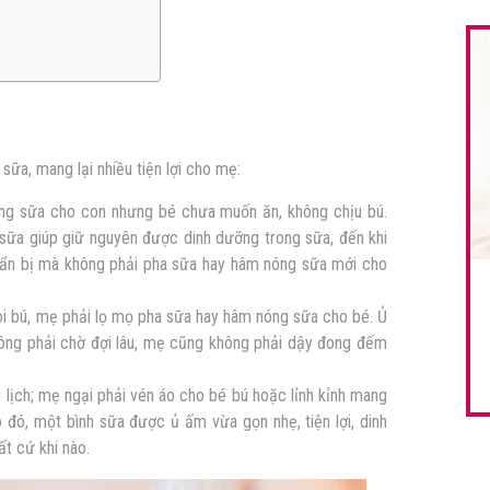
sữa, mang lại nhiều tiện lợi cho mẹ:
g sữa cho con nhưng bé chưa muốn ăn, không chịu bú.
sữa giúp giữ nguyên được dinh dưỡng trong sữa, đến khi
uẩn bị mà không phải pha sữa hay hâm nóng sữa mới cho
i bú, mẹ phải lọ mọ pha sữa hay hâm nóng sữa cho bé. Ủ
ông phải chờ đợi lâu, mẹ cũng không phải dậy đong đếm
du lịch; mẹ ngại phải vén áo cho bé bú hoặc lỉnh kỉnh mang
o đó, một bình sữa được ủ ấm vừa gọn nhẹ, tiện lợi, dinh
t cứ khi nào.