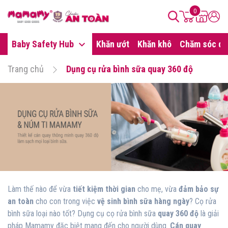
0
Baby Safety Hub
Khăn ướt
Khăn khô
Chăm sóc da
Trang chủ
Dụng cụ rửa bình sữa quay 360 độ
Làm thế nào để vừa
tiết kiệm thời gian
cho mẹ, vừa
đảm bảo sự
an toàn
cho con trong việc
vệ sinh bình sữa hàng ngày
? Cọ rửa
bình sữa loại nào tốt? Dụng cụ cọ rửa bình sữa
quay 360 độ
là giải
pháp Mamamy đặc biệt mang đến cho người dùng.
Cán quay