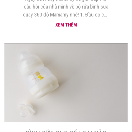
câu hỏi của nhà mình về bộ rửa bình sữa
quay 360 độ Mamamy nhé! 1. Đầu cọ của
bộ rửa bình sữa quay 360 độ Mamamy
XEM THÊM
được làm từ nguyên liệu gì? Để giải
quyết quan tâm của rất nhiều mẹ khi rửa
bình sữa cho […]