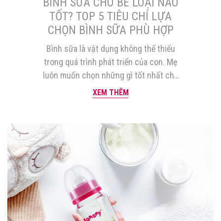
BÌNH SỮA CHO BÉ LOẠI NÀO
TỐT? TOP 5 TIÊU CHÍ LỰA
CHỌN BÌNH SỮA PHÙ HỢP
Bình sữa là vật dụng không thể thiểu
trong quá trình phát triển của con. Mẹ
luôn muốn chọn những gì tốt nhất cho
con kể cả bình sữa. Vậy bình sữa cho bé
XEM THÊM
loại nào tốt? Đâu là tiêu chí giúp mẹ lựa
chọn bình sữa phù hợp? Bài viết sau sẽ
giúp mẹ […]