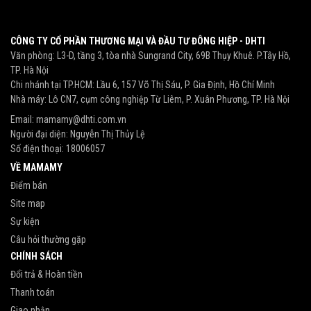
CÔNG TY CỔ PHẦN THƯƠNG MẠI VÀ ĐẦU TƯ ĐÔNG HIỆP - DHTI
Văn phòng: L3-D, tầng 3, tòa nhà Sungrand City, 69B Thụy Khuê. P.Tây Hồ,
TP. Hà Nội
Chi nhánh tại TP.HCM: Lầu 6, 157 Võ Thị Sáu, P. Gia Định, Hồ Chí Minh
Nhà máy: Lô CN7, cụm công nghiệp Từ Liêm, P. Xuân Phương, TP. Hà Nội
Email:
mamamy@dhti.com.vn
Người đại diện: Nguyễn Thị Thủy Lệ
Số điện thoại:
18006057
VỀ MAMAMY
Điểm bán
Site map
Sự kiện
Câu hỏi thường gặp
CHÍNH SÁCH
Đổi trả & Hoàn tiền
Thanh toán
Giao nhận