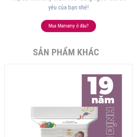
yêu của bạn nhé!
Mua Mamamy ở đâu?
SẢN PHẨM KHÁC