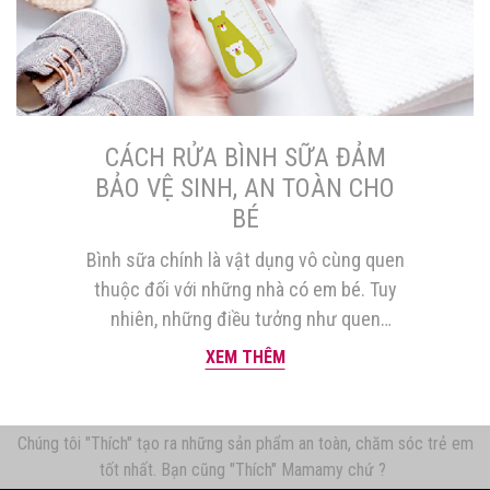
CÁCH RỬA BÌNH SỮA ĐẢM
BẢO VỆ SINH, AN TOÀN CHO
BÉ
Bình sữa chính là vật dụng vô cùng quen
thuộc đối với những nhà có em bé. Tuy
nhiên, những điều tưởng như quen
thuộc này nhiều khi cũng khiến các mẹ
XEM THÊM
chủ quan, lơ là trong việc tìm hiểu về
cách rửa bình sữa như thế nào cho
đúng. Trong bài viết này, Góc […]
Chúng tôi "Thích" tạo ra những sản phẩm an toàn, chăm sóc trẻ em
tốt nhất. Bạn cũng "Thích" Mamamy chứ ?