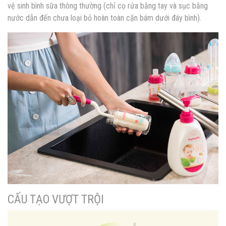
vệ sinh bình sữa thông thường (chỉ cọ rửa bằng tay và sục bằng
nước dẫn đến chưa loại bỏ hoàn toàn cặn bám dưới đáy bình).
CẤU TẠO VƯỢT TRỘI