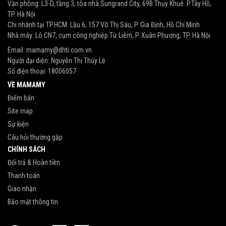
Văn phòng: L3-D, tầng 3, tòa nhà Sungrand City, 69B Thụy Khuê. P.Tây Hồ,
TP. Hà Nội
Chi nhánh tại TP.HCM: Lầu 6, 157 Võ Thị Sáu, P. Gia Định, Hồ Chí Minh
Nhà máy: Lô CN7, cụm công nghiệp Từ Liêm, P. Xuân Phương, TP. Hà Nội
Email:
mamamy@dhti.com.vn
Người đại diện: Nguyễn Thị Thủy Lệ
Số điện thoại:
18006057
VỀ MAMAMY
Điểm bán
Site map
Sự kiện
Câu hỏi thường gặp
CHÍNH SÁCH
Đổi trả & Hoàn tiền
Thanh toán
Giao nhận
Bảo mật thông tin