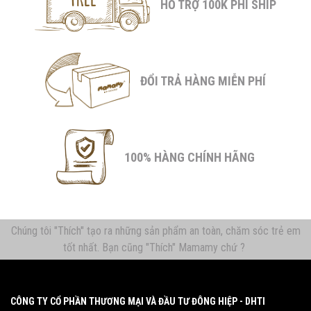
HỖ TRỢ 100K PHÍ SHIP
ĐỔI TRẢ HÀNG MIỄN PHÍ
100% HÀNG CHÍNH HÃNG
Chúng tôi "Thích" tạo ra những sản phẩm an toàn, chăm sóc trẻ em
tốt nhất. Bạn cũng "Thích" Mamamy chứ ?
CÔNG TY CỔ PHẦN THƯƠNG MẠI VÀ ĐẦU TƯ ĐÔNG HIỆP - DHTI