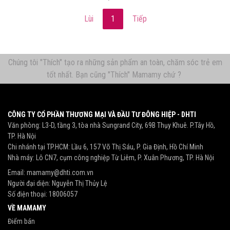
Lùi
1
Tiếp
Chúng tôi "Thích" tạo ra những sản phẩm an toàn, chăm sóc trẻ em
tốt nhất. Bạn cũng "Thích" Mamamy chứ ?
CÔNG TY CỔ PHẦN THƯƠNG MẠI VÀ ĐẦU TƯ ĐÔNG HIỆP - DHTI
Văn phòng: L3-D, tầng 3, tòa nhà Sungrand City, 69B Thụy Khuê. P.Tây Hồ,
TP. Hà Nội
Chi nhánh tại TP.HCM: Lầu 6, 157 Võ Thị Sáu, P. Gia Định, Hồ Chí Minh
Nhà máy: Lô CN7, cụm công nghiệp Từ Liêm, P. Xuân Phương, TP. Hà Nội
Email:
mamamy@dhti.com.vn
Người đại diện: Nguyễn Thị Thủy Lệ
Số điện thoại:
18006057
VỀ MAMAMY
Điểm bán