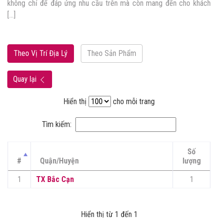
Hiếu Linh đáp ứng đủ mọi nhu cầu của mẹ và […]
Theo Vị Trí Địa Lý
Theo Sản Phẩm
Quay lại
Hiển thị
cho mỗi trang
Tìm kiếm:
Số
#
Quận/Huyện
lượng
1
TX Bắc Cạn
1
Hiển thị từ 1 đến 1