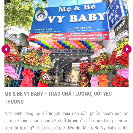
MINI MART HIẾU LINH – ĐỒNG HÀNH CÙNG MẸ VÀ BÉ
Nếu nhà mình đang tìm kiếm những sản phẩm chăm sóc bé an toàn
và chất lượng, thì Mini Mart Hiếu Linh là địa điểm mà bố mẹ nên
ghé thăm. Với đa dạng nhiều mặt hàng, giá cả hợp lý nên Mini Mart