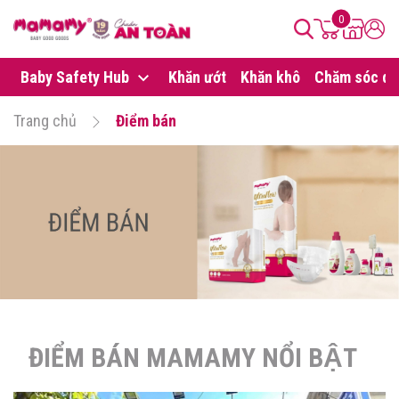
0
Baby Safety Hub
Khăn ướt
Khăn khô
Chăm sóc da
Trang chủ
Điểm bán
ĐIỂM BÁN MAMAMY NỔI BẬT