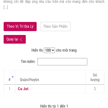
Hiếu Linh đáp ứng đủ mọi nhu cầu của mẹ và […]
Theo Vị Trí Địa Lý
Theo Sản Phẩm
Quay lại
Hiển thị
cho mỗi trang
Tìm kiếm:
Số
#
Quận/Huyện
lượng
1
Cu Jut
2
Hiển thị từ 1 đến 1