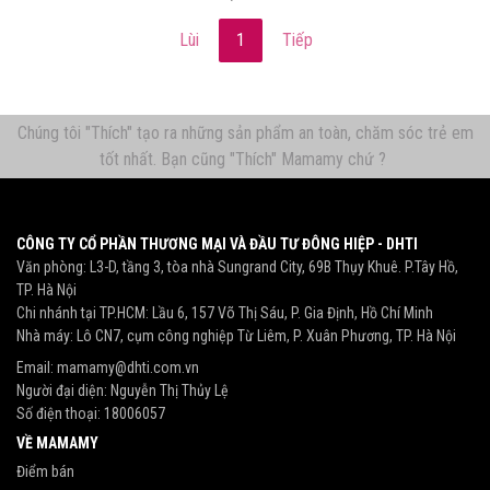
Lùi
1
Tiếp
Chúng tôi "Thích" tạo ra những sản phẩm an toàn, chăm sóc trẻ em
tốt nhất. Bạn cũng "Thích" Mamamy chứ ?
CÔNG TY CỔ PHẦN THƯƠNG MẠI VÀ ĐẦU TƯ ĐÔNG HIỆP - DHTI
Văn phòng: L3-D, tầng 3, tòa nhà Sungrand City, 69B Thụy Khuê. P.Tây Hồ,
TP. Hà Nội
Chi nhánh tại TP.HCM: Lầu 6, 157 Võ Thị Sáu, P. Gia Định, Hồ Chí Minh
Nhà máy: Lô CN7, cụm công nghiệp Từ Liêm, P. Xuân Phương, TP. Hà Nội
Email:
mamamy@dhti.com.vn
Người đại diện: Nguyễn Thị Thủy Lệ
Số điện thoại:
18006057
VỀ MAMAMY
Điểm bán