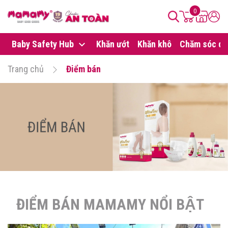
0
Baby Safety Hub
Khăn ướt
Khăn khô
Chăm sóc da
Trang chủ
Điểm bán
ĐIỂM BÁN MAMAMY NỔI BẬT