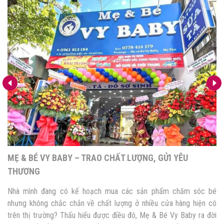
MINI MART HIẾU LINH – ĐỒNG HÀNH CÙNG MẸ VÀ BÉ
Nếu nhà mình đang tìm kiếm những sản phẩm chăm sóc bé an toàn
và chất lượng, thì Mini Mart Hiếu Linh là địa điểm mà bố mẹ nên
ghé thăm. Với đa dạng nhiều mặt hàng, giá cả hợp lý nên Mini Mart