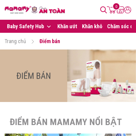
0
Baby Safety Hub
Khăn ướt
Khăn khô
Chăm sóc da
Trang chủ
Điểm bán
ĐIỂM BÁN MAMAMY NỔI BẬT