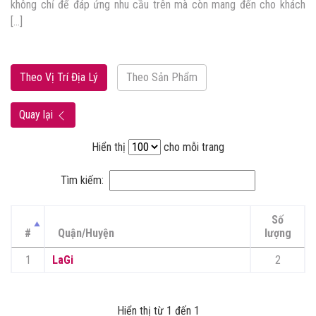
không chỉ để đáp ứng nhu cầu trên mà còn mang đến cho khách
[…]
Theo Vị Trí Địa Lý
Theo Sản Phẩm
Quay lại
Hiển thị
cho mỗi trang
Tìm kiếm:
Số
#
Quận/Huyện
lượng
1
LaGi
2
Hiển thị từ 1 đến 1