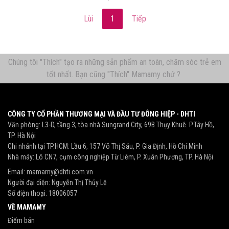
Lùi
1
Tiếp
Chúng tôi "Thích" tạo ra những sản phẩm an toàn, chăm sóc trẻ em
tốt nhất. Bạn cũng "Thích" Mamamy chứ ?
CÔNG TY CỔ PHẦN THƯƠNG MẠI VÀ ĐẦU TƯ ĐÔNG HIỆP - DHTI
Văn phòng: L3-D, tầng 3, tòa nhà Sungrand City, 69B Thụy Khuê. P.Tây Hồ,
TP. Hà Nội
Chi nhánh tại TP.HCM: Lầu 6, 157 Võ Thị Sáu, P. Gia Định, Hồ Chí Minh
Nhà máy: Lô CN7, cụm công nghiệp Từ Liêm, P. Xuân Phương, TP. Hà Nội
Email:
mamamy@dhti.com.vn
Người đại diện: Nguyễn Thị Thủy Lệ
Số điện thoại:
18006057
VỀ MAMAMY
Điểm bán