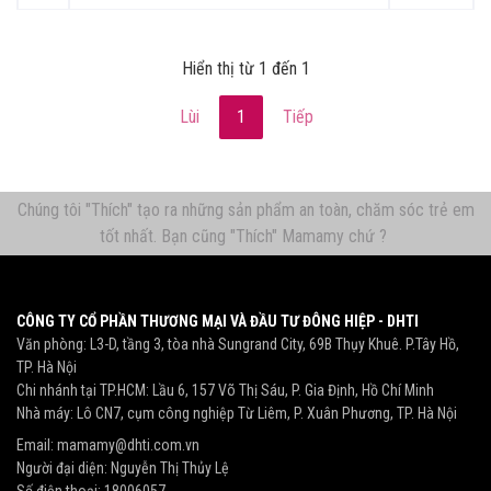
Hiển thị từ 1 đến 1
Lùi
1
Tiếp
Chúng tôi "Thích" tạo ra những sản phẩm an toàn, chăm sóc trẻ em
tốt nhất. Bạn cũng "Thích" Mamamy chứ ?
CÔNG TY CỔ PHẦN THƯƠNG MẠI VÀ ĐẦU TƯ ĐÔNG HIỆP - DHTI
Văn phòng: L3-D, tầng 3, tòa nhà Sungrand City, 69B Thụy Khuê. P.Tây Hồ,
TP. Hà Nội
Chi nhánh tại TP.HCM: Lầu 6, 157 Võ Thị Sáu, P. Gia Định, Hồ Chí Minh
Nhà máy: Lô CN7, cụm công nghiệp Từ Liêm, P. Xuân Phương, TP. Hà Nội
Email:
mamamy@dhti.com.vn
Người đại diện: Nguyễn Thị Thủy Lệ
Số điện thoại:
18006057