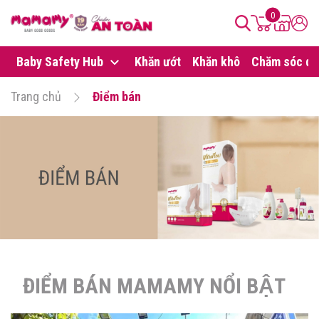
0
Baby Safety Hub
Khăn ướt
Khăn khô
Chăm sóc da
Trang chủ
Điểm bán
ĐIỂM BÁN MAMAMY NỔI BẬT