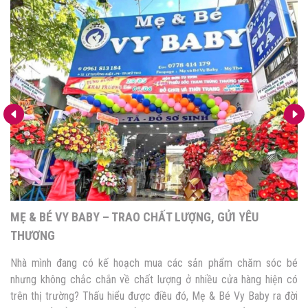
– TRAO CHẤT LƯỢNG, GỬI YÊU
MINI MART HIẾU L
ế hoạch mua các sản phẩm chăm sóc bé
Nếu nhà mình đang tì
n về chất lượng ở nhiều cửa hàng hiện có
và chất lượng, thì Mi
 hiểu được điều đó, Mẹ & Bé Vy Baby ra đời
ghé thăm. Với đa dạng