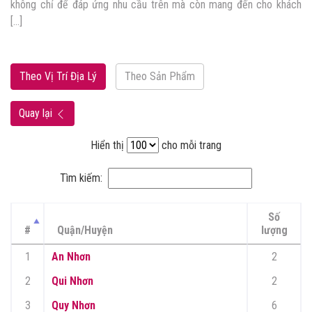
g nhu cầu trên mà còn mang đến cho khách
Hiếu Linh đáp ứng đủ 
Theo Vị Trí Địa Lý
Theo Sản Phẩm
Quay lại
Hiển thị
cho mỗi trang
Tìm kiếm:
Số
#
Quận/Huyện
lượng
1
An Nhơn
2
2
Qui Nhơn
2
3
Quy Nhơn
6