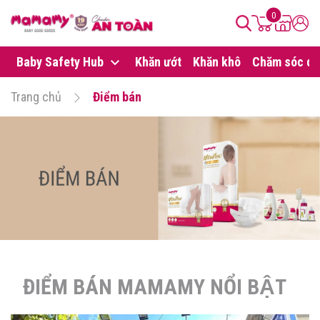
0
Baby Safety Hub
Khăn ướt
Khăn khô
Chăm sóc da
Trang chủ
Điểm bán
ĐIỂM BÁN MAMAMY NỔI BẬT