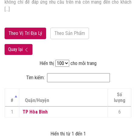
không chỉ để đáp ứng nhu cầu trên mà còn mang đến cho khách
[…]
Theo Vị Trí Địa Lý
Theo Sản Phẩm
Quay lại
Hiển thị
cho mỗi trang
Tìm kiếm:
Số
#
Quận/Huyện
lượng
1
TP Hòa Bình
6
Hiển thị từ 1 đến 1