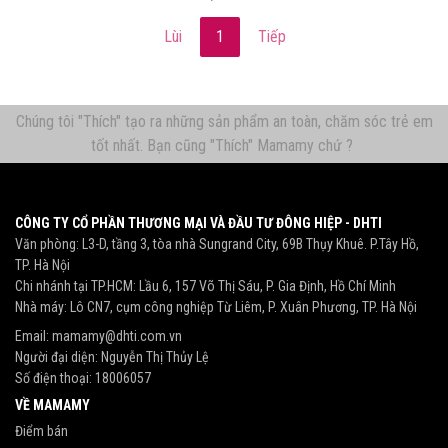
Lùi
1
Tiếp
Chúng tôi "Thích" tạo ra những sản phẩm an toàn, chăm sóc trẻ em
tốt nhất. Bạn cũng "Thích" Mamamy chứ ?
CÔNG TY CỔ PHẦN THƯƠNG MẠI VÀ ĐẦU TƯ ĐÔNG HIỆP - DHTI
Văn phòng: L3-D, tầng 3, tòa nhà Sungrand City, 69B Thụy Khuê. P.Tây Hồ,
TP. Hà Nội
Chi nhánh tại TP.HCM: Lầu 6, 157 Võ Thị Sáu, P. Gia Định, Hồ Chí Minh
Nhà máy: Lô CN7, cụm công nghiệp Từ Liêm, P. Xuân Phương, TP. Hà Nội
Email:
mamamy@dhti.com.vn
Người đại diện: Nguyễn Thị Thủy Lệ
Số điện thoại:
18006057
VỀ MAMAMY
Điểm bán