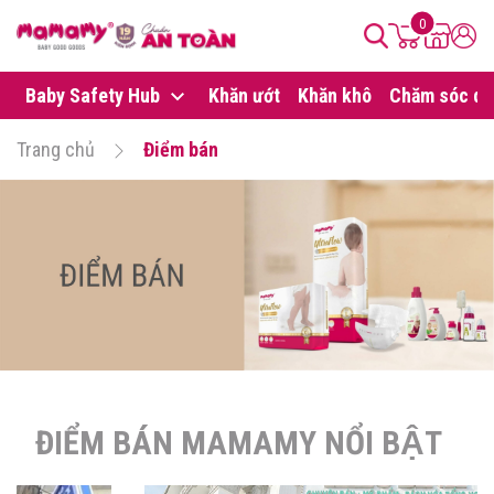
0
Baby Safety Hub
Khăn ướt
Khăn khô
Chăm sóc da
Trang chủ
Điểm bán
ĐIỂM BÁN MAMAMY NỔI BẬT