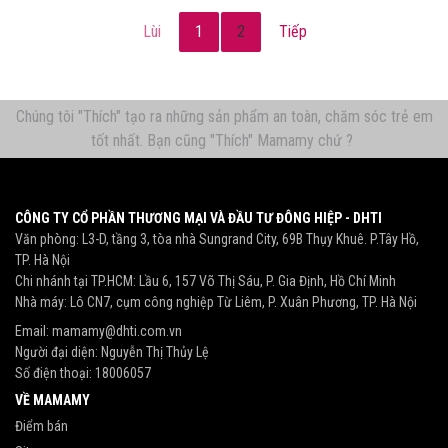
Lùi
1
2
Tiếp
Chúng tôi "Thích" tạo ra những sản phẩm an toàn, chăm sóc trẻ em
tốt nhất. Bạn cũng "Thích" Mamamy chứ ?
CÔNG TY CỔ PHẦN THƯƠNG MẠI VÀ ĐẦU TƯ ĐÔNG HIỆP - DHTI
Văn phòng: L3-D, tầng 3, tòa nhà Sungrand City, 69B Thụy Khuê. P.Tây Hồ,
TP. Hà Nội
Chi nhánh tại TP.HCM: Lầu 6, 157 Võ Thị Sáu, P. Gia Định, Hồ Chí Minh
Nhà máy: Lô CN7, cụm công nghiệp Từ Liêm, P. Xuân Phương, TP. Hà Nội
Email:
mamamy@dhti.com.vn
Người đại diện: Nguyễn Thị Thủy Lệ
Số điện thoại:
18006057
VỀ MAMAMY
Điểm bán