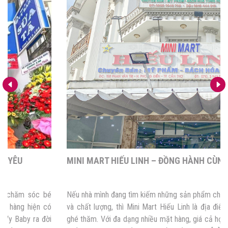
MINI MART HIẾU LINH – ĐỒNG HÀNH CÙNG MẸ VÀ BÉ
Nếu nhà mình đang tìm kiếm những sản phẩm chăm sóc bé an toàn
và chất lượng, thì Mini Mart Hiếu Linh là địa điểm mà bố mẹ nên
ghé thăm. Với đa dạng nhiều mặt hàng, giá cả hợp lý nên Mini Mart