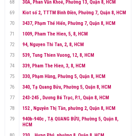
68
30A, Phan Văn Khoẻ, Phường 13, Quận 8, HCM
69
Kiot số 2, TTTM Bình Điền, Phường 7, Quận 8, HCM
70
3437, Phạm Thế Hiển, Phường 7, Quận 8, HCM
71
1009, Pham The Hien, 5, 8, HCM
72
94, Nguyen Thi Tan, 2, 8, HCM
73
539, Tung Thien Vuong, 12, 8, HCM
74
339, Pham The Hien, 3, 8, HCM
75
330, Phạm Hùng, Phường 5, Quận 8, HCM
76
340, Tạ Quang Bửu, Phường 5, Quận 8, HCM
77
243-245 , Dương Bá Trạc, P.1, Quận 8, HCM
78
152 , Nguyễn Thị Tần, phường 2, Quận 8, HCM
79
940b-940c , TẠ QUANG BỬU, Phường 5, Quận 8,
HCM
80
230, , Hưng Phú, phường 8, Quận 8, HCM