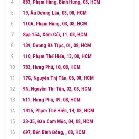
4
883, Phạm Hùng, Bình Hưng, 08, HCM
5
19, Âu Dương Lân, 03, 08, HCM
6
110A, Phạm Hùng, 03, 08, HCM
7
Sạp 15A, Xóm Củi, 11, 08, HCM
8
139, Dương Bá Trạc, 01, 08, HCM
9
110, Phạm Thế Hiển, 13, 08, HCM
10
783, Hưng Phú, 10, 08, HCM
11
17G, Nguyễn Thị Tần, 06, 08, HCM
12
9N, Nguyễn Thị Tần, 02, 08, HCM
13
511, Hưng Phú, 09, 08, HCM
14
1416, Phạm Thế Hiển, 14, 08, HCM
15
33-35, Đào Cam Mộc, 04, 08, HCM
16
697, Bến Bình Đông, , 08, HCM