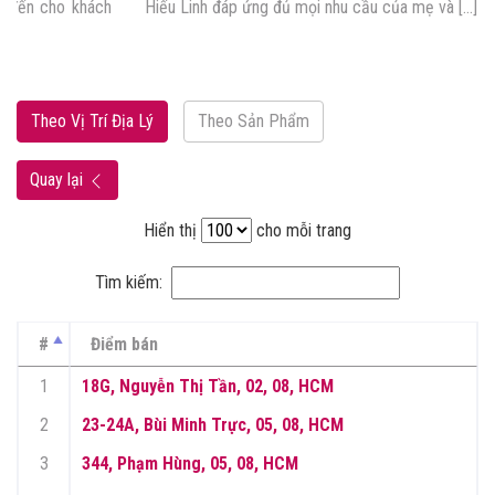
Hiếu Linh đáp ứng đủ mọi nhu cầu của mẹ và […]
Theo Vị Trí Địa Lý
Theo Sản Phẩm
Quay lại
Hiển thị
cho mỗi trang
Tìm kiếm:
#
Điểm bán
1
18G, Nguyễn Thị Tần, 02, 08, HCM
2
23-24A, Bùi Minh Trực, 05, 08, HCM
3
344, Phạm Hùng, 05, 08, HCM