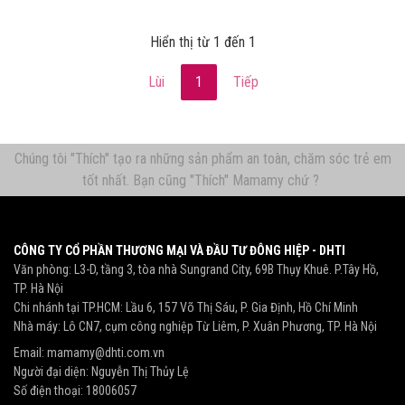
Hiển thị từ 1 đến 1
Lùi
1
Tiếp
Chúng tôi "Thích" tạo ra những sản phẩm an toàn, chăm sóc trẻ em
tốt nhất. Bạn cũng "Thích" Mamamy chứ ?
CÔNG TY CỔ PHẦN THƯƠNG MẠI VÀ ĐẦU TƯ ĐÔNG HIỆP - DHTI
Văn phòng: L3-D, tầng 3, tòa nhà Sungrand City, 69B Thụy Khuê. P.Tây Hồ,
TP. Hà Nội
Chi nhánh tại TP.HCM: Lầu 6, 157 Võ Thị Sáu, P. Gia Định, Hồ Chí Minh
Nhà máy: Lô CN7, cụm công nghiệp Từ Liêm, P. Xuân Phương, TP. Hà Nội
Email:
mamamy@dhti.com.vn
Người đại diện: Nguyễn Thị Thủy Lệ
Số điện thoại:
18006057