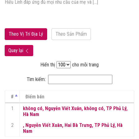
Hiếu Linh đáp ứng đủ mọi nhu cầu của mẹ và […]
Theo Vị Trí Địa Lý
Theo Sản Phẩm
Quay lại
Hiển thị
cho mỗi trang
Tìm kiếm:
#
Điểm bán
1
không có, Nguyễn Viết Xuân, không có, TP Phủ Lý,
Hà Nam
2
, Nguyễn Viết Xuân, Hai Bà Trưng, TP Phủ Lý, Hà
Nam