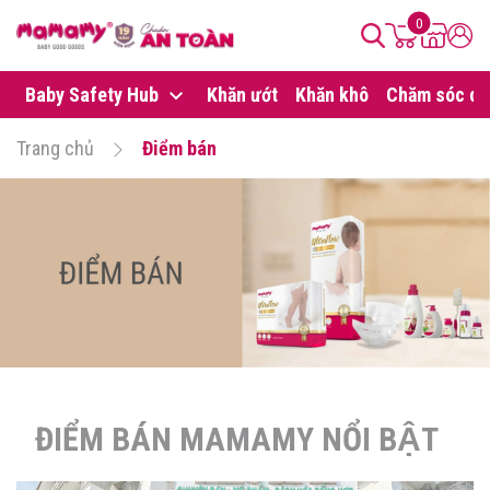
0
Baby Safety Hub
Khăn ướt
Khăn khô
Chăm sóc da
Trang chủ
Điểm bán
ĐIỂM BÁN MAMAMY NỔI BẬT