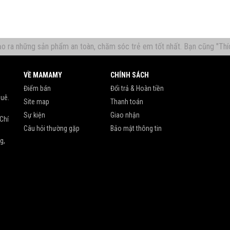
tạo ra những sản phẩm an toàn, chăm sóc trẻ em tốt nhất. Bạn cũng "
VỀ MAMAMY
CHÍNH SÁCH
-
Điểm bán
Đổi trả & Hoàn tiền
huê.
Site map
Thanh toán
Sự kiện
Giao nhận
 Chí
Câu hỏi thường gặp
Bảo mật thông tin
g,