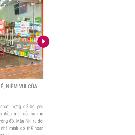
É, NIỀM VUI CỦA
DADDY’S HOUSE – THIÊN ĐƯỜNG MU
CHO MẸ VÀ BÉ
chất lượng để bé yêu
Với bất kì bà mẹ nào, việc lựa chọn mua
 là điều mà mỗi bà mẹ
hay dụng cụ an toàn cho con yêu luôn là đi
ng đó, Mẫu Nhi ra đời
và phải tìm hiểu kĩ lưỡng. Để đáp ứng nh
nhà mình có thể hoàn
Daddy’s House là một trong những địa chỉ