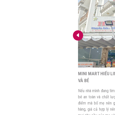
Y BABY – TRAO CHẤT LƯỢNG, GỬI
MINI MART HIẾU L
NG
VÀ BÉ
ang có kế hoạch mua các sản phẩm chăm
Nếu nhà mình đang tì
g không chắc chắn về chất lượng ở nhiều
bé an toàn và chất lượ
ện có trên thị trường? Thấu hiểu được điều
điểm mà bố mẹ nên g
 Vy Baby ra đời không chỉ để đáp ứng nhu
hàng, giá cả hợp lý nê