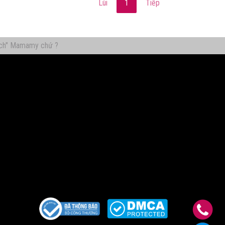
Lùi
1
Tiếp
Thích" Mamamy chứ ?