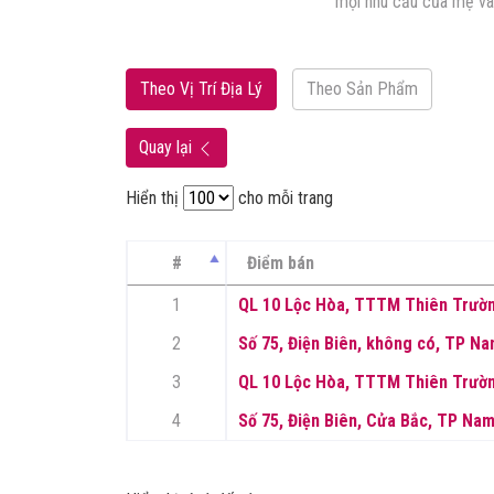
 còn mang đến cho khách […]
mọi nhu cầu của mẹ và
Theo Vị Trí Địa Lý
Theo Sản Phẩm
Quay lại
Hiển thị
cho mỗi trang
#
Điểm bán
1
QL 10 Lộc Hòa, TTTM Thiên Trườn
2
Số 75, Điện Biên, không có, TP Na
3
QL 10 Lộc Hòa, TTTM Thiên Trườn
4
Số 75, Điện Biên, Cửa Bắc, TP Nam