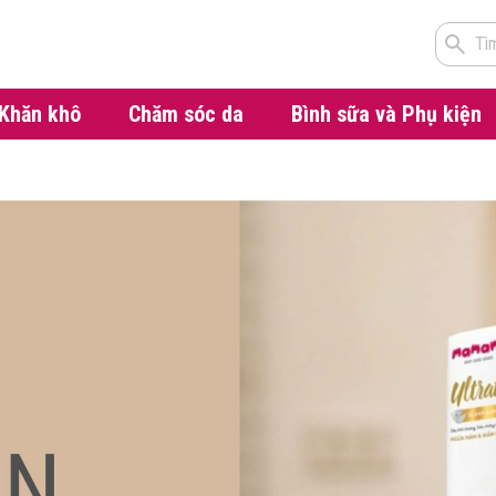
Tì
Khăn khô
Chăm sóc da
Bình sữa và Phụ kiện