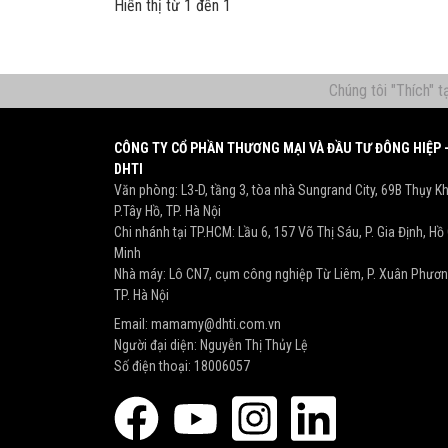
Hiển thị từ 1 đến 1
Chúng tôi "Thích" 
CÔNG TY CỔ PHẦN THƯƠNG MẠI VÀ ĐẦU TƯ ĐÔNG HIỆP 
DHTI
Văn phòng: L3-D, tầng 3, tòa nhà Sungrand City, 69B Thụy K
P.Tây Hồ, TP. Hà Nội
Chi nhánh tại TP.HCM: Lầu 6, 157 Võ Thị Sáu, P. Gia Định, Hồ
Minh
Nhà máy: Lô CN7, cụm công nghiệp Từ Liêm, P. Xuân Phươn
TP. Hà Nội
Email:
mamamy@dhti.com.vn
Người đại diện: Nguyễn Thị Thủy Lệ
Số điện thoại:
18006057