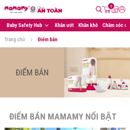
0
Baby Safety Hub
Khăn ướt
Khăn khô
Chăm sóc da
Trang chủ
Điểm bán
ĐIỂM BÁN MAMAMY NỔI BẬT