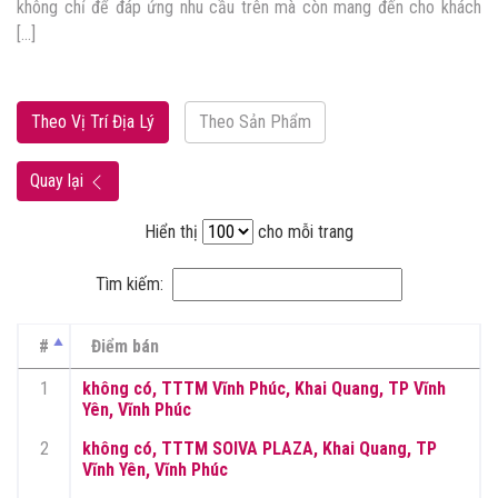
không chỉ để đáp ứng nhu cầu trên mà còn mang đến cho khách
[…]
Theo Vị Trí Địa Lý
Theo Sản Phẩm
Quay lại
Hiển thị
cho mỗi trang
Tìm kiếm:
#
Điểm bán
1
không có, TTTM Vĩnh Phúc, Khai Quang, TP Vĩnh
Yên, Vĩnh Phúc
2
không có, TTTM SOIVA PLAZA, Khai Quang, TP
Vĩnh Yên, Vĩnh Phúc