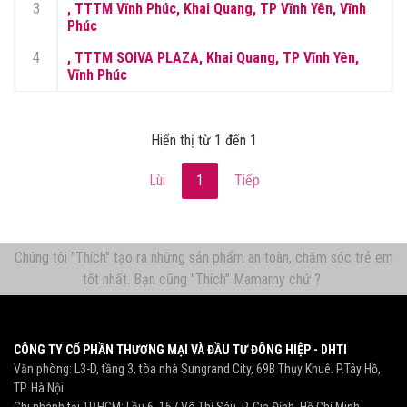
3
, TTTM Vĩnh Phúc, Khai Quang, TP Vĩnh Yên, Vĩnh
Phúc
4
, TTTM SOIVA PLAZA, Khai Quang, TP Vĩnh Yên,
Vĩnh Phúc
Hiển thị từ 1 đến 1
Lùi
1
Tiếp
Chúng tôi "Thích" tạo ra những sản phẩm an toàn, chăm sóc trẻ em
tốt nhất. Bạn cũng "Thích" Mamamy chứ ?
CÔNG TY CỔ PHẦN THƯƠNG MẠI VÀ ĐẦU TƯ ĐÔNG HIỆP - DHTI
Văn phòng: L3-D, tầng 3, tòa nhà Sungrand City, 69B Thụy Khuê. P.Tây Hồ,
TP. Hà Nội
Chi nhánh tại TP.HCM: Lầu 6, 157 Võ Thị Sáu, P. Gia Định, Hồ Chí Minh